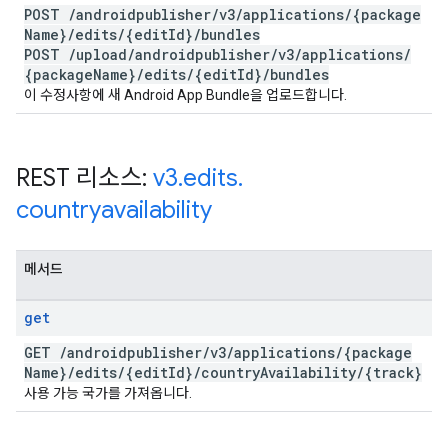
POST
/
androidpublisher
/
v3
/
applications
/
{package
Name}
/
edits
/
{edit
Id}
/
bundles
POST
/
upload
/
androidpublisher
/
v3
/
applications
/
{package
Name}
/
edits
/
{edit
Id}
/
bundles
이 수정사항에 새 Android App Bundle을 업로드합니다.
REST 리소스:
v3
.
edits
.
countryavailability
메서드
get
GET
/
androidpublisher
/
v3
/
applications
/
{package
Name}
/
edits
/
{edit
Id}
/
country
Availability
/
{track}
사용 가능 국가를 가져옵니다.