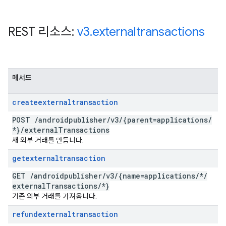
REST 리소스:
v3
.
externaltransactions
메서드
createexternaltransaction
POST
/
androidpublisher
/
v3
/
{parent=applications
/
*}
/
external
Transactions
새 외부 거래를 만듭니다.
getexternaltransaction
GET
/
androidpublisher
/
v3
/
{name=applications
/
*
/
external
Transactions
/
*}
기존 외부 거래를 가져옵니다.
refundexternaltransaction