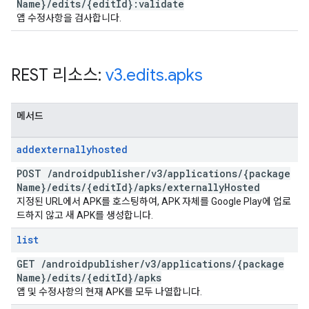
Name}
/
edits
/
{edit
Id}:validate
앱 수정사항을 검사합니다.
REST 리소스:
v3
.
edits
.
apks
메서드
addexternallyhosted
POST
/
androidpublisher
/
v3
/
applications
/
{package
Name}
/
edits
/
{edit
Id}
/
apks
/
externally
Hosted
지정된 URL에서 APK를 호스팅하여, APK 자체를 Google Play에 업로
드하지 않고 새 APK를 생성합니다.
list
GET
/
androidpublisher
/
v3
/
applications
/
{package
Name}
/
edits
/
{edit
Id}
/
apks
앱 및 수정사항의 현재 APK를 모두 나열합니다.