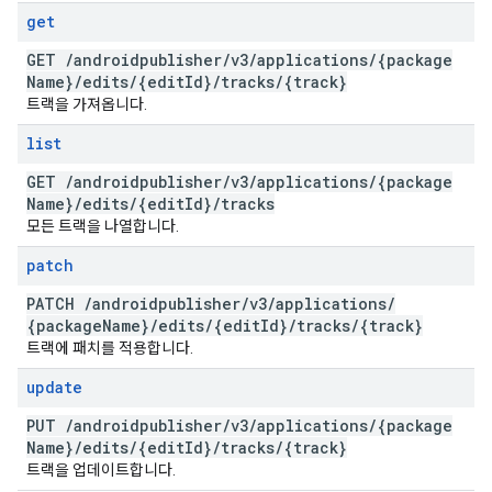
get
GET
/
androidpublisher
/
v3
/
applications
/
{package
Name}
/
edits
/
{edit
Id}
/
tracks
/
{track}
트랙을 가져옵니다.
list
GET
/
androidpublisher
/
v3
/
applications
/
{package
Name}
/
edits
/
{edit
Id}
/
tracks
모든 트랙을 나열합니다.
patch
PATCH
/
androidpublisher
/
v3
/
applications
/
{package
Name}
/
edits
/
{edit
Id}
/
tracks
/
{track}
트랙에 패치를 적용합니다.
update
PUT
/
androidpublisher
/
v3
/
applications
/
{package
Name}
/
edits
/
{edit
Id}
/
tracks
/
{track}
트랙을 업데이트합니다.