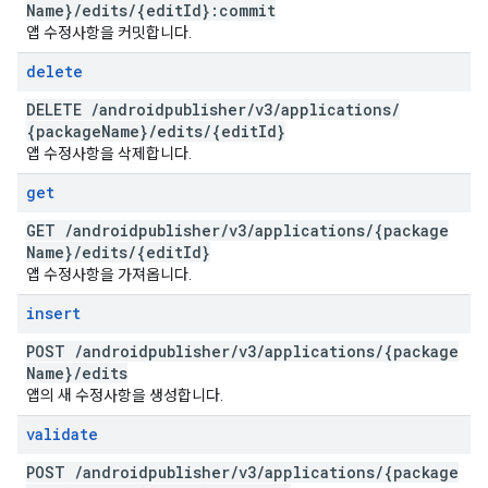
Name}
/
edits
/
{edit
Id}:commit
앱 수정사항을 커밋합니다.
delete
DELETE
/
androidpublisher
/
v3
/
applications
/
{package
Name}
/
edits
/
{edit
Id}
앱 수정사항을 삭제합니다.
get
GET
/
androidpublisher
/
v3
/
applications
/
{package
Name}
/
edits
/
{edit
Id}
앱 수정사항을 가져옵니다.
insert
POST
/
androidpublisher
/
v3
/
applications
/
{package
Name}
/
edits
앱의 새 수정사항을 생성합니다.
validate
POST
/
androidpublisher
/
v3
/
applications
/
{package