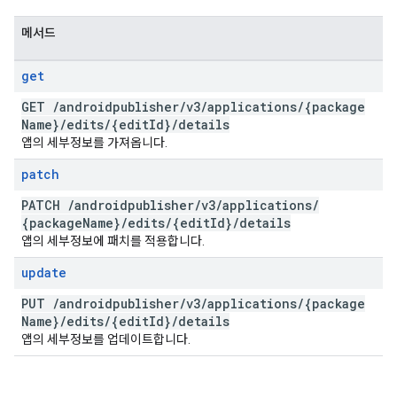
메서드
get
GET
/
androidpublisher
/
v3
/
applications
/
{package
Name}
/
edits
/
{edit
Id}
/
details
앱의 세부정보를 가져옵니다.
patch
PATCH
/
androidpublisher
/
v3
/
applications
/
{package
Name}
/
edits
/
{edit
Id}
/
details
앱의 세부정보에 패치를 적용합니다.
update
PUT
/
androidpublisher
/
v3
/
applications
/
{package
Name}
/
edits
/
{edit
Id}
/
details
앱의 세부정보를 업데이트합니다.