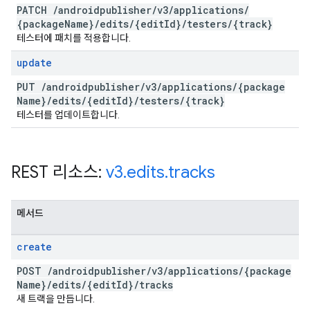
PATCH
/
androidpublisher
/
v3
/
applications
/
{package
Name}
/
edits
/
{edit
Id}
/
testers
/
{track}
테스터에 패치를 적용합니다.
update
PUT
/
androidpublisher
/
v3
/
applications
/
{package
Name}
/
edits
/
{edit
Id}
/
testers
/
{track}
테스터를 업데이트합니다.
REST 리소스:
v3
.
edits
.
tracks
메서드
create
POST
/
androidpublisher
/
v3
/
applications
/
{package
Name}
/
edits
/
{edit
Id}
/
tracks
새 트랙을 만듭니다.