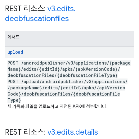
REST 리소스:
v3
.
edits
.
deobfuscationfiles
메서드
upload
POST
/
androidpublisher
/
v3
/
applications
/
{package
Name}
/
edits
/
{edit
Id}
/
apks
/
{apk
Version
Code}
/
deobfuscation
Files
/
{deobfuscation
File
Type}
POST
/
upload
/
androidpublisher
/
v3
/
applications
/
{package
Name}
/
edits
/
{edit
Id}
/
apks
/
{apk
Version
Code}
/
deobfuscation
Files
/
{deobfuscation
File
Type}
새 가독화 파일을 업로드하고 지정된 APK에 첨부합니다.
REST 리소스:
v3
.
edits
.
details