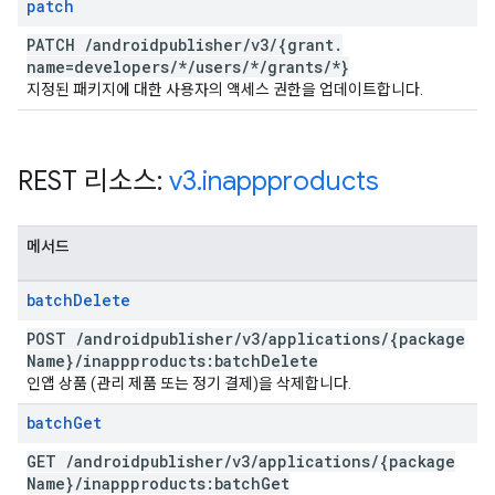
patch
PATCH
/
androidpublisher
/
v3
/
{grant
.
name=developers
/
*
/
users
/
*
/
grants
/
*}
지정된 패키지에 대한 사용자의 액세스 권한을 업데이트합니다.
REST 리소스:
v3
.
inappproducts
메서드
batch
Delete
POST
/
androidpublisher
/
v3
/
applications
/
{package
Name}
/
inappproducts:batch
Delete
인앱 상품 (관리 제품 또는 정기 결제)을 삭제합니다.
batch
Get
GET
/
androidpublisher
/
v3
/
applications
/
{package
Name}
/
inappproducts:batch
Get