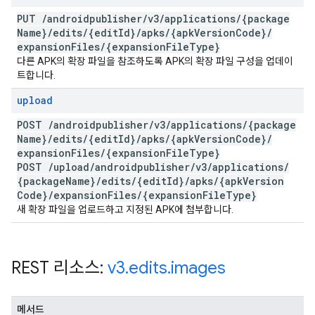
PUT
/
androidpublisher
/
v3
/
applications
/
{package
Name}
/
edits
/
{edit
Id}
/
apks
/
{apk
Version
Code}
/
expansion
Files
/
{expansion
File
Type}
다른 APK의 확장 파일을 참조하도록 APK의 확장 파일 구성을 업데이
트합니다.
upload
POST
/
androidpublisher
/
v3
/
applications
/
{package
Name}
/
edits
/
{edit
Id}
/
apks
/
{apk
Version
Code}
/
expansion
Files
/
{expansion
File
Type}
POST
/
upload
/
androidpublisher
/
v3
/
applications
/
{package
Name}
/
edits
/
{edit
Id}
/
apks
/
{apk
Version
Code}
/
expansion
Files
/
{expansion
File
Type}
새 확장 파일을 업로드하고 지정된 APK에 첨부합니다.
REST 리소스:
v3
.
edits
.
images
메서드