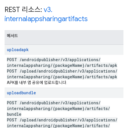
REST 리소스:
v3
.
internalappsharingartifacts
메서드
uploadapk
POST
/
androidpublisher
/
v3
/
applications
/
internalappsharing
/
{package
Name}
/
artifacts
/
apk
POST
/
upload
/
androidpublisher
/
v3
/
applications
/
internalappsharing
/
{package
Name}
/
artifacts
/
apk
APK를 내부 앱 공유에 업로드합니다.
uploadbundle
POST
/
androidpublisher
/
v3
/
applications
/
internalappsharing
/
{package
Name}
/
artifacts
/
bundle
POST
/
upload
/
androidpublisher
/
v3
/
applications
/
internalappsharing
/
{package
Name}
/
artifacts
/