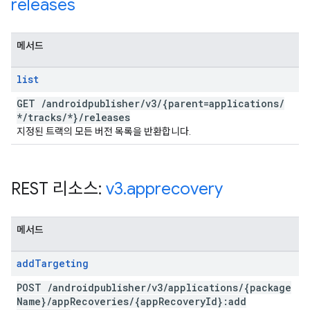
releases
메서드
list
GET
/
androidpublisher
/
v3
/
{parent=applications
/
*
/
tracks
/
*}
/
releases
지정된 트랙의 모든 버전 목록을 반환합니다.
REST 리소스:
v3
.
apprecovery
메서드
add
Targeting
POST
/
androidpublisher
/
v3
/
applications
/
{package
Name}
/
app
Recoveries
/
{app
Recovery
Id}:add