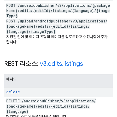
POST
/
androidpublisher
/
v3
/
applications
/
{package
Name}
/
edits
/
{edit
Id}
/
listings
/
{language}
/
{image
Type}
POST
/
upload
/
androidpublisher
/
v3
/
applications
/
{package
Name}
/
edits
/
{edit
Id}
/
listings
/
{language}
/
{image
Type}
지정된 언어 및 이미지 유형의 이미지를 업로드하고 수정사항에 추가
합니다.
REST 리소스:
v3
.
edits
.
listings
메서드
delete
DELETE
/
androidpublisher
/
v3
/
applications
/
{package
Name}
/
edits
/
{edit
Id}
/
listings
/
{language}
현지화된 스토어 등록정보를 삭제합니다.