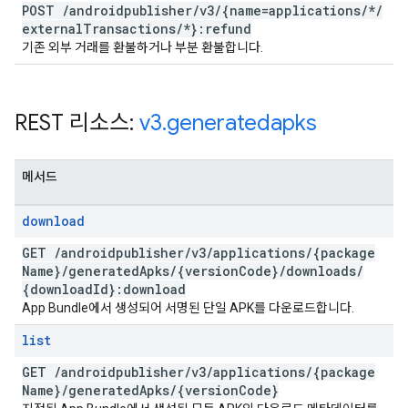
POST
/
androidpublisher
/
v3
/
{name=applications
/
*
/
external
Transactions
/
*}:refund
기존 외부 거래를 환불하거나 부분 환불합니다.
REST 리소스:
v3
.
generatedapks
메서드
download
GET
/
androidpublisher
/
v3
/
applications
/
{package
Name}
/
generated
Apks
/
{version
Code}
/
downloads
/
{download
Id}:download
App Bundle에서 생성되어 서명된 단일 APK를 다운로드합니다.
list
GET
/
androidpublisher
/
v3
/
applications
/
{package
Name}
/
generated
Apks
/
{version
Code}