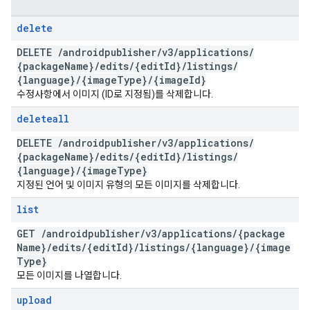
delete
DELETE
/
androidpublisher
/
v3
/
applications
/
{package
Name}
/
edits
/
{edit
Id}
/
listings
/
{language}
/
{image
Type}
/
{image
Id}
수정사항에서 이미지 (ID로 지정됨)를 삭제합니다.
deleteall
DELETE
/
androidpublisher
/
v3
/
applications
/
{package
Name}
/
edits
/
{edit
Id}
/
listings
/
{language}
/
{image
Type}
지정된 언어 및 이미지 유형의 모든 이미지를 삭제합니다.
list
GET
/
androidpublisher
/
v3
/
applications
/
{package
Name}
/
edits
/
{edit
Id}
/
listings
/
{language}
/
{image
Type}
모든 이미지를 나열합니다.
upload