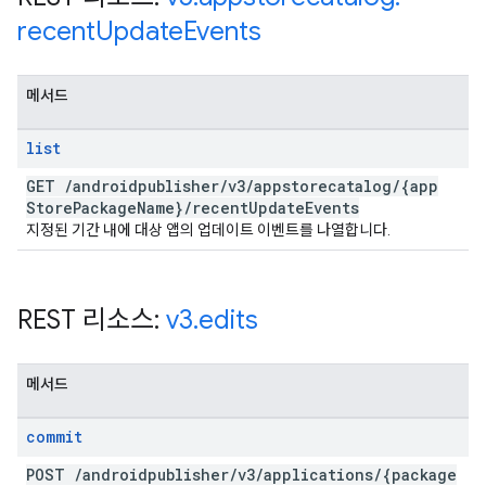
recent
Update
Events
메서드
list
GET
/
androidpublisher
/
v3
/
appstorecatalog
/
{app
Store
Package
Name}
/
recent
Update
Events
지정된 기간 내에 대상 앱의 업데이트 이벤트를 나열합니다.
REST 리소스:
v3
.
edits
메서드
commit
POST
/
androidpublisher
/
v3
/
applications
/
{package