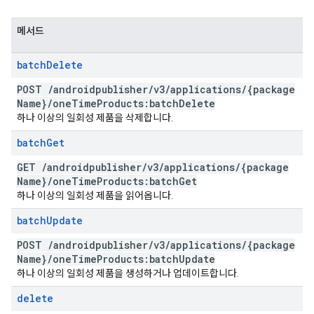
메서드
batch
Delete
POST
/
androidpublisher
/
v3
/
applications
/
{package
Name}
/
one
Time
Products:batch
Delete
하나 이상의 일회성 제품을 삭제합니다.
batch
Get
GET
/
androidpublisher
/
v3
/
applications
/
{package
Name}
/
one
Time
Products:batch
Get
하나 이상의 일회성 제품을 읽어옵니다.
batch
Update
POST
/
androidpublisher
/
v3
/
applications
/
{package
Name}
/
one
Time
Products:batch
Update
하나 이상의 일회성 제품을 생성하거나 업데이트합니다.
delete