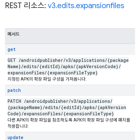
REST 리소스:
v3
.
edits
.
expansionfiles
메서드
get
GET
/
androidpublisher
/
v3
/
applications
/
{package
Name}
/
edits
/
{edit
Id}
/
apks
/
{apk
Version
Code}
/
expansion
Files
/
{expansion
File
Type}
지정된 APK의 확장 파일 구성을 가져옵니다.
patch
PATCH
/
androidpublisher
/
v3
/
applications
/
{package
Name}
/
edits
/
{edit
Id}
/
apks
/
{apk
Version
Code}
/
expansion
Files
/
{expansion
File
Type}
다른 APK의 확장 파일을 참조하도록 APK의 확장 파일 구성에 패치를
적용합니다.
update