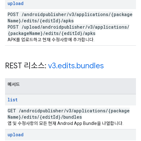
upload
POST
/
androidpublisher
/
v3
/
applications
/
{package
Name}
/
edits
/
{edit
Id}
/
apks
POST
/
upload
/
androidpublisher
/
v3
/
applications
/
{package
Name}
/
edits
/
{edit
Id}
/
apks
APK를 업로드하고 현재 수정사항에 추가합니다.
REST 리소스:
v3
.
edits
.
bundles
메서드
list
GET
/
androidpublisher
/
v3
/
applications
/
{package
Name}
/
edits
/
{edit
Id}
/
bundles
앱 및 수정사항의 모든 현재 Android App Bundle을 나열합니다.
upload