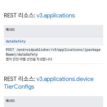
REST 리소스:
v3
.
applications
메서드
data
Safety
POST
/
androidpublisher
/
v3
/
applications
/
{package
Name}
/
data
Safety
앱의 안전 라벨 선언을 작성합니다.
REST 리소스:
v3
.
applications
.
device
Tier
Configs
메서드