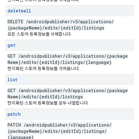
deleteall
DELETE
/
androidpublisher
/
v3
/
applications
/
{package
Name}
/
edits
/
{edit
Id}
/
listings
모든 스토어 등록정보를 삭제합니다.
get
GET
/
androidpublisher
/
v3
/
applications
/
{package
Name}
/
edits
/
{edit
Id}
/
listings
/
{language}
현지화된 스토어 등록정보를 가져옵니다.
list
GET
/
androidpublisher
/
v3
/
applications
/
{package
Name}
/
edits
/
{edit
Id}
/
listings
현지화된 스토어 등록정보를 모두 나열합니다.
patch
PATCH
/
androidpublisher
/
v3
/
applications
/
{package
Name}
/
edits
/
{edit
Id}
/
listings
/
{language}