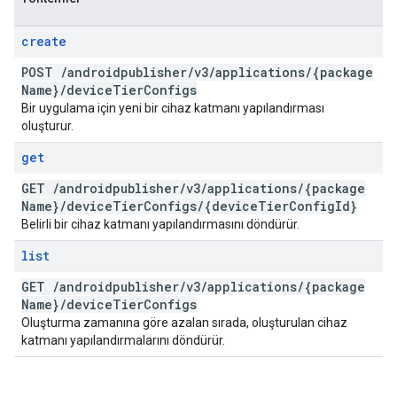
create
POST
/
androidpublisher
/
v3
/
applications
/
{package
Name}
/
device
Tier
Configs
Bir uygulama için yeni bir cihaz katmanı yapılandırması
oluşturur.
get
GET
/
androidpublisher
/
v3
/
applications
/
{package
Name}
/
device
Tier
Configs
/
{device
Tier
Config
Id}
Belirli bir cihaz katmanı yapılandırmasını döndürür.
list
GET
/
androidpublisher
/
v3
/
applications
/
{package
Name}
/
device
Tier
Configs
Oluşturma zamanına göre azalan sırada, oluşturulan cihaz
katmanı yapılandırmalarını döndürür.