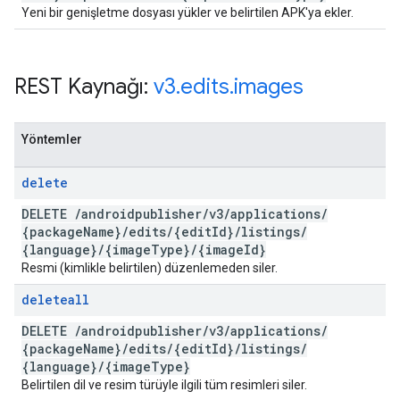
Yeni bir genişletme dosyası yükler ve belirtilen APK'ya ekler.
REST Kaynağı:
v3
.
edits
.
images
Yöntemler
delete
DELETE
/
androidpublisher
/
v3
/
applications
/
{package
Name}
/
edits
/
{edit
Id}
/
listings
/
{language}
/
{image
Type}
/
{image
Id}
Resmi (kimlikle belirtilen) düzenlemeden siler.
deleteall
DELETE
/
androidpublisher
/
v3
/
applications
/
{package
Name}
/
edits
/
{edit
Id}
/
listings
/
{language}
/
{image
Type}
Belirtilen dil ve resim türüyle ilgili tüm resimleri siler.