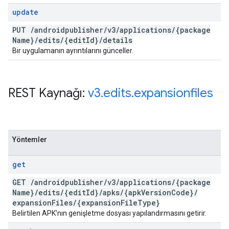
update
PUT
/
androidpublisher
/
v3
/
applications
/
{package
Name}
/
edits
/
{edit
Id}
/
details
Bir uygulamanın ayrıntılarını günceller.
REST Kaynağı:
v3
.
edits
.
expansionfiles
Yöntemler
get
GET
/
androidpublisher
/
v3
/
applications
/
{package
Name}
/
edits
/
{edit
Id}
/
apks
/
{apk
Version
Code}
/
expansion
Files
/
{expansion
File
Type}
Belirtilen APK'nın genişletme dosyası yapılandırmasını getirir.