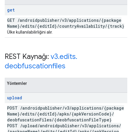
get
GET
/
androidpublisher
/
v3
/
applications
/
{package
Name}
/
edits
/
{edit
Id}
/
country
Availability
/
{track}
Ülke kullanılabilirliğini alır.
REST Kaynağı:
v3
.
edits
.
deobfuscationfiles
Yöntemler
upload
POST
/
androidpublisher
/
v3
/
applications
/
{package
Name}
/
edits
/
{edit
Id}
/
apks
/
{apk
Version
Code}
/
deobfuscation
Files
/
{deobfuscation
File
Type}
POST
/
upload
/
androidpublisher
/
v3
/
applications
/
{package
Name}
/
edits
/
{edit
Id}
/
apks
/
{apk
Version