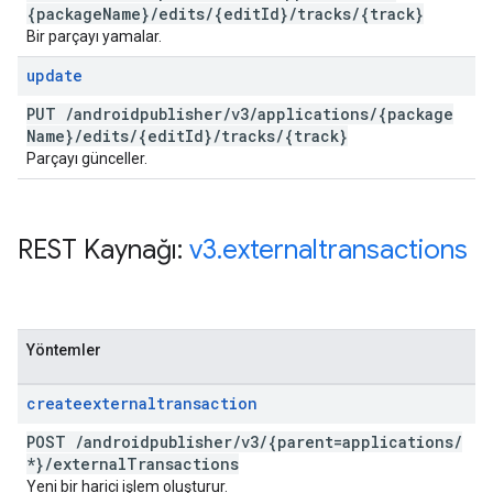
{package
Name}
/
edits
/
{edit
Id}
/
tracks
/
{track}
Bir parçayı yamalar.
update
PUT
/
androidpublisher
/
v3
/
applications
/
{package
Name}
/
edits
/
{edit
Id}
/
tracks
/
{track}
Parçayı günceller.
REST Kaynağı:
v3
.
externaltransactions
Yöntemler
createexternaltransaction
POST
/
androidpublisher
/
v3
/
{parent=applications
/
*}
/
external
Transactions
Yeni bir harici işlem oluşturur.