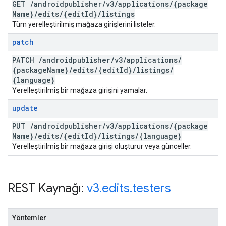
GET
/
androidpublisher
/
v3
/
applications
/
{package
Name}
/
edits
/
{edit
Id}
/
listings
Tüm yerelleştirilmiş mağaza girişlerini listeler.
patch
PATCH
/
androidpublisher
/
v3
/
applications
/
{package
Name}
/
edits
/
{edit
Id}
/
listings
/
{language}
Yerelleştirilmiş bir mağaza girişini yamalar.
update
PUT
/
androidpublisher
/
v3
/
applications
/
{package
Name}
/
edits
/
{edit
Id}
/
listings
/
{language}
Yerelleştirilmiş bir mağaza girişi oluşturur veya günceller.
REST Kaynağı:
v3
.
edits
.
testers
Yöntemler