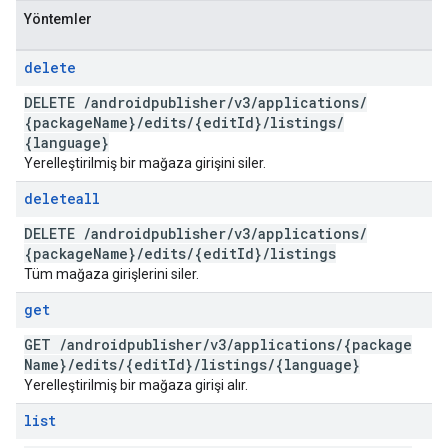
Yöntemler
delete
DELETE
/
androidpublisher
/
v3
/
applications
/
{package
Name}
/
edits
/
{edit
Id}
/
listings
/
{language}
Yerelleştirilmiş bir mağaza girişini siler.
deleteall
DELETE
/
androidpublisher
/
v3
/
applications
/
{package
Name}
/
edits
/
{edit
Id}
/
listings
Tüm mağaza girişlerini siler.
get
GET
/
androidpublisher
/
v3
/
applications
/
{package
Name}
/
edits
/
{edit
Id}
/
listings
/
{language}
Yerelleştirilmiş bir mağaza girişi alır.
list