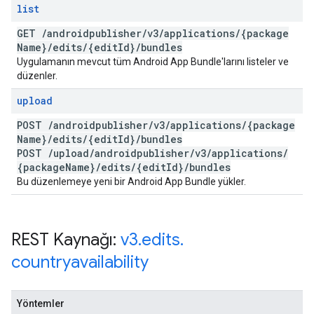
list
GET
/
androidpublisher
/
v3
/
applications
/
{package
Name}
/
edits
/
{edit
Id}
/
bundles
Uygulamanın mevcut tüm Android App Bundle'larını listeler ve
düzenler.
upload
POST
/
androidpublisher
/
v3
/
applications
/
{package
Name}
/
edits
/
{edit
Id}
/
bundles
POST
/
upload
/
androidpublisher
/
v3
/
applications
/
{package
Name}
/
edits
/
{edit
Id}
/
bundles
Bu düzenlemeye yeni bir Android App Bundle yükler.
REST Kaynağı:
v3
.
edits
.
countryavailability
Yöntemler