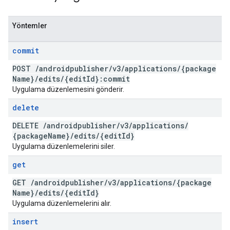
Yöntemler
commit
POST
/
androidpublisher
/
v3
/
applications
/
{package
Name}
/
edits
/
{edit
Id}:commit
Uygulama düzenlemesini gönderir.
delete
DELETE
/
androidpublisher
/
v3
/
applications
/
{package
Name}
/
edits
/
{edit
Id}
Uygulama düzenlemelerini siler.
get
GET
/
androidpublisher
/
v3
/
applications
/
{package
Name}
/
edits
/
{edit
Id}
Uygulama düzenlemelerini alır.
insert