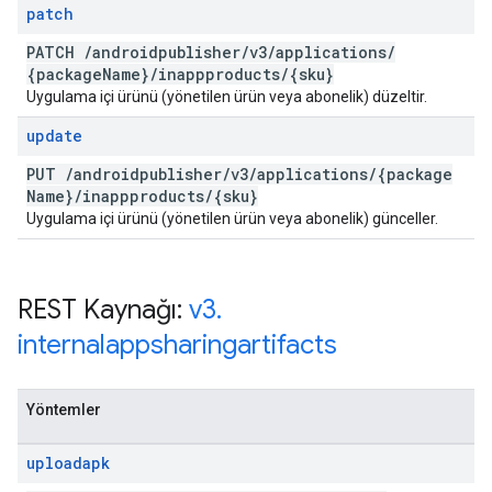
patch
PATCH
/
androidpublisher
/
v3
/
applications
/
{package
Name}
/
inappproducts
/
{sku}
Uygulama içi ürünü (yönetilen ürün veya abonelik) düzeltir.
update
PUT
/
androidpublisher
/
v3
/
applications
/
{package
Name}
/
inappproducts
/
{sku}
Uygulama içi ürünü (yönetilen ürün veya abonelik) günceller.
REST Kaynağı:
v3
.
internalappsharingartifacts
Yöntemler
uploadapk