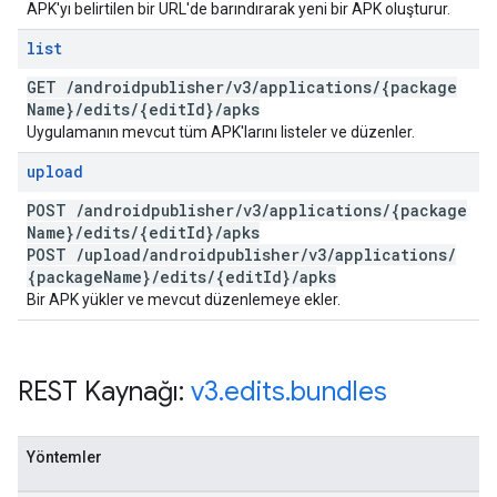
APK'yı belirtilen bir URL'de barındırarak yeni bir APK oluşturur.
list
GET
/
androidpublisher
/
v3
/
applications
/
{package
Name}
/
edits
/
{edit
Id}
/
apks
Uygulamanın mevcut tüm APK'larını listeler ve düzenler.
upload
POST
/
androidpublisher
/
v3
/
applications
/
{package
Name}
/
edits
/
{edit
Id}
/
apks
POST
/
upload
/
androidpublisher
/
v3
/
applications
/
{package
Name}
/
edits
/
{edit
Id}
/
apks
Bir APK yükler ve mevcut düzenlemeye ekler.
REST Kaynağı:
v3
.
edits
.
bundles
Yöntemler