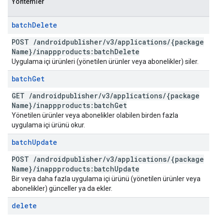
Yöntemler
batch
Delete
POST
/
androidpublisher
/
v3
/
applications
/
{package
Name}
/
inappproducts:batch
Delete
Uygulama içi ürünleri (yönetilen ürünler veya abonelikler) siler.
batch
Get
GET
/
androidpublisher
/
v3
/
applications
/
{package
Name}
/
inappproducts:batch
Get
Yönetilen ürünler veya abonelikler olabilen birden fazla
uygulama içi ürünü okur.
batch
Update
POST
/
androidpublisher
/
v3
/
applications
/
{package
Name}
/
inappproducts:batch
Update
Bir veya daha fazla uygulama içi ürünü (yönetilen ürünler veya
abonelikler) günceller ya da ekler.
delete