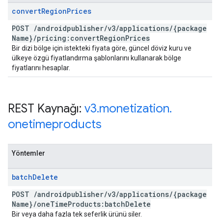
convert
Region
Prices
POST
/
androidpublisher
/
v3
/
applications
/
{package
Name}
/
pricing:convert
Region
Prices
Bir dizi bölge için istekteki fiyata göre, güncel döviz kuru ve
ülkeye özgü fiyatlandırma şablonlarını kullanarak bölge
fiyatlarını hesaplar.
REST Kaynağı:
v3
.
monetization
.
onetimeproducts
Yöntemler
batch
Delete
POST
/
androidpublisher
/
v3
/
applications
/
{package
Name}
/
one
Time
Products:batch
Delete
Bir veya daha fazla tek seferlik ürünü siler.