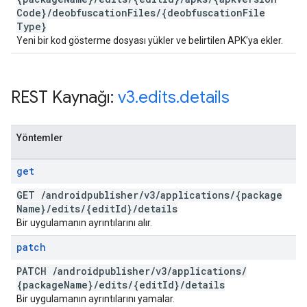
Code}
/
deobfuscation
Files
/
{deobfuscation
File
Type}
Yeni bir kod gösterme dosyası yükler ve belirtilen APK'ya ekler.
REST Kaynağı:
v3
.
edits
.
details
Yöntemler
get
GET
/
androidpublisher
/
v3
/
applications
/
{package
Name}
/
edits
/
{edit
Id}
/
details
Bir uygulamanın ayrıntılarını alır.
patch
PATCH
/
androidpublisher
/
v3
/
applications
/
{package
Name}
/
edits
/
{edit
Id}
/
details
Bir uygulamanın ayrıntılarını yamalar.