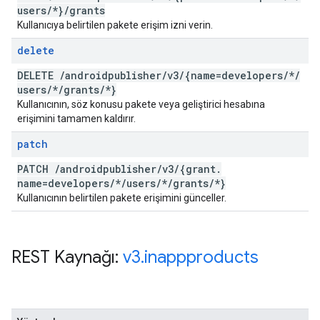
users
/
*}
/
grants
Kullanıcıya belirtilen pakete erişim izni verin.
delete
DELETE
/
androidpublisher
/
v3
/
{name=developers
/
*
/
users
/
*
/
grants
/
*}
Kullanıcının, söz konusu pakete veya geliştirici hesabına
erişimini tamamen kaldırır.
patch
PATCH
/
androidpublisher
/
v3
/
{grant
.
name=developers
/
*
/
users
/
*
/
grants
/
*}
Kullanıcının belirtilen pakete erişimini günceller.
REST Kaynağı:
v3
.
inappproducts