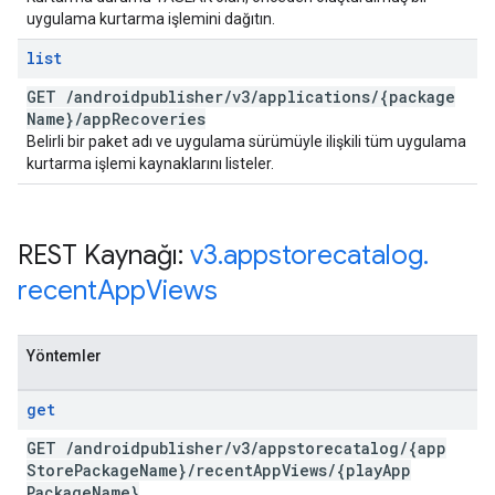
uygulama kurtarma işlemini dağıtın.
list
GET
/
androidpublisher
/
v3
/
applications
/
{package
Name}
/
app
Recoveries
Belirli bir paket adı ve uygulama sürümüyle ilişkili tüm uygulama
kurtarma işlemi kaynaklarını listeler.
REST Kaynağı:
v3
.
appstorecatalog
.
recent
App
Views
Yöntemler
get
GET
/
androidpublisher
/
v3
/
appstorecatalog
/
{app
Store
Package
Name}
/
recent
App
Views
/
{play
App
Package
Name}