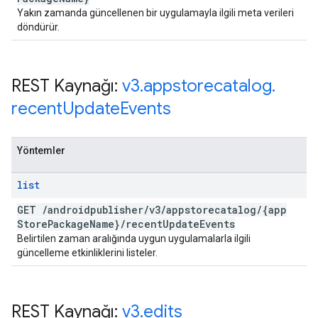
Yakın zamanda güncellenen bir uygulamayla ilgili meta verileri
döndürür.
REST Kaynağı:
v3
.
appstorecatalog
.
recent
Update
Events
Yöntemler
list
GET
/
androidpublisher
/
v3
/
appstorecatalog
/
{app
Store
Package
Name}
/
recent
Update
Events
Belirtilen zaman aralığında uygun uygulamalarla ilgili
güncelleme etkinliklerini listeler.
REST Kaynağı:
v3
.
edits