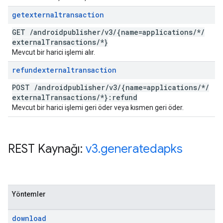
getexternaltransaction
GET
/
androidpublisher
/
v3
/
{name=applications
/
*
/
external
Transactions
/
*}
Mevcut bir harici işlemi alır.
refundexternaltransaction
POST
/
androidpublisher
/
v3
/
{name=applications
/
*
/
external
Transactions
/
*}:refund
Mevcut bir harici işlemi geri öder veya kısmen geri öder.
REST Kaynağı:
v3
.
generatedapks
Yöntemler
download