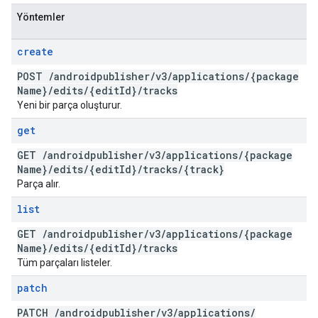
Yöntemler
create
POST
/
androidpublisher
/
v3
/
applications
/
{package
Name}
/
edits
/
{edit
Id}
/
tracks
Yeni bir parça oluşturur.
get
GET
/
androidpublisher
/
v3
/
applications
/
{package
Name}
/
edits
/
{edit
Id}
/
tracks
/
{track}
Parça alır.
list
GET
/
androidpublisher
/
v3
/
applications
/
{package
Name}
/
edits
/
{edit
Id}
/
tracks
Tüm parçaları listeler.
patch
PATCH
/
androidpublisher
/
v3
/
applications
/