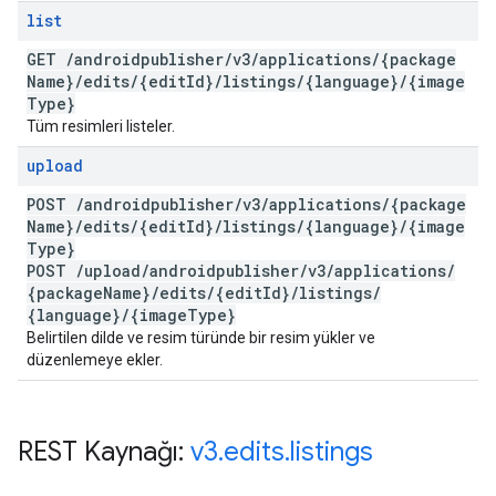
list
GET
/
androidpublisher
/
v3
/
applications
/
{package
Name}
/
edits
/
{edit
Id}
/
listings
/
{language}
/
{image
Type}
Tüm resimleri listeler.
upload
POST
/
androidpublisher
/
v3
/
applications
/
{package
Name}
/
edits
/
{edit
Id}
/
listings
/
{language}
/
{image
Type}
POST
/
upload
/
androidpublisher
/
v3
/
applications
/
{package
Name}
/
edits
/
{edit
Id}
/
listings
/
{language}
/
{image
Type}
Belirtilen dilde ve resim türünde bir resim yükler ve
düzenlemeye ekler.
REST Kaynağı:
v3
.
edits
.
listings