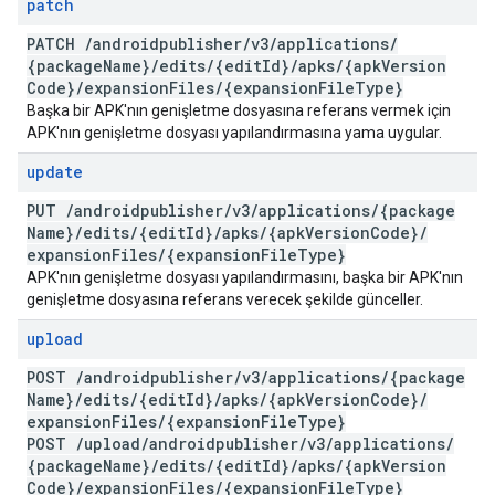
patch
PATCH
/
androidpublisher
/
v3
/
applications
/
{package
Name}
/
edits
/
{edit
Id}
/
apks
/
{apk
Version
Code}
/
expansion
Files
/
{expansion
File
Type}
Başka bir APK'nın genişletme dosyasına referans vermek için
APK'nın genişletme dosyası yapılandırmasına yama uygular.
update
PUT
/
androidpublisher
/
v3
/
applications
/
{package
Name}
/
edits
/
{edit
Id}
/
apks
/
{apk
Version
Code}
/
expansion
Files
/
{expansion
File
Type}
APK'nın genişletme dosyası yapılandırmasını, başka bir APK'nın
genişletme dosyasına referans verecek şekilde günceller.
upload
POST
/
androidpublisher
/
v3
/
applications
/
{package
Name}
/
edits
/
{edit
Id}
/
apks
/
{apk
Version
Code}
/
expansion
Files
/
{expansion
File
Type}
POST
/
upload
/
androidpublisher
/
v3
/
applications
/
{package
Name}
/
edits
/
{edit
Id}
/
apks
/
{apk
Version
Code}
/
expansion
Files
/
{expansion
File
Type}