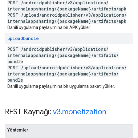
POST
/
androidpublisher
/
v3
/
applications
/
internalappsharing
/
{package
Name}
/
artifacts
/
apk
POST
/
upload
/
androidpublisher
/
v3
/
applications
/
internalappsharing
/
{package
Name}
/
artifacts
/
apk
Dahili uygulama paylaşımına bir APK yükler.
uploadbundle
POST
/
androidpublisher
/
v3
/
applications
/
internalappsharing
/
{package
Name}
/
artifacts
/
bundle
POST
/
upload
/
androidpublisher
/
v3
/
applications
/
internalappsharing
/
{package
Name}
/
artifacts
/
bundle
Dahili uygulama paylaşımına bir uygulama paketi yükler.
REST Kaynağı:
v3
.
monetization
Yöntemler