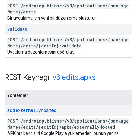
POST
/
androidpublisher
/
v3
/
applications
/
{package
Name}
/
edits
Bir uygulama için yeni bir düzenleme oluşturur.
validate
POST
/
androidpublisher
/
v3
/
applications
/
{package
Name}
/
edits
/
{edit
Id}:validate
Uygulama düzenlemesini doğrular.
REST Kaynağı:
v3
.
edits
.
apks
Yöntemler
addexternallyhosted
POST
/
androidpublisher
/
v3
/
applications
/
{package
Name}
/
edits
/
{edit
Id}
/
apks
/
externally
Hosted
APK'nın kendisini Google Play'e yüklemeden, bunun yerine