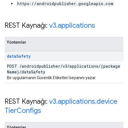
https://androidpublisher.googleapis.com
REST Kaynağı:
v3
.
applications
Yöntemler
data
Safety
POST
/
androidpublisher
/
v3
/
applications
/
{package
Name}
/
data
Safety
Bir uygulamanın Güvenlik Etiketleri beyanını yazar.
REST Kaynağı:
v3
.
applications
.
device
Tier
Configs
Yöntemler