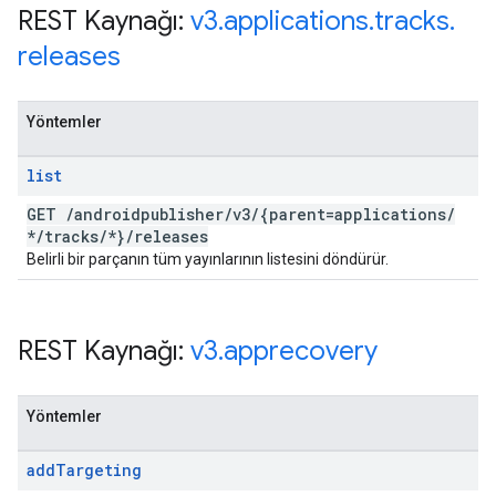
REST Kaynağı:
v3
.
applications
.
tracks
.
releases
Yöntemler
list
GET
/
androidpublisher
/
v3
/
{parent=applications
/
*
/
tracks
/
*}
/
releases
Belirli bir parçanın tüm yayınlarının listesini döndürür.
REST Kaynağı:
v3
.
apprecovery
Yöntemler
add
Targeting