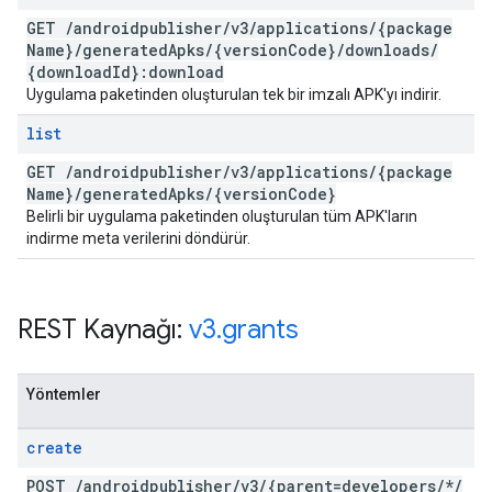
GET
/
androidpublisher
/
v3
/
applications
/
{package
Name}
/
generated
Apks
/
{version
Code}
/
downloads
/
{download
Id}:download
Uygulama paketinden oluşturulan tek bir imzalı APK'yı indirir.
list
GET
/
androidpublisher
/
v3
/
applications
/
{package
Name}
/
generated
Apks
/
{version
Code}
Belirli bir uygulama paketinden oluşturulan tüm APK'ların
indirme meta verilerini döndürür.
REST Kaynağı:
v3
.
grants
Yöntemler
create
POST
/
androidpublisher
/
v3
/
{parent=developers
/
*
/