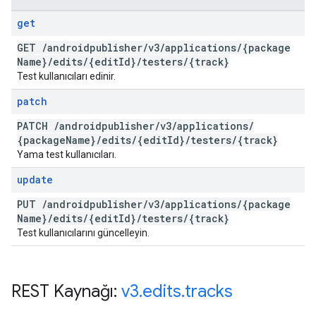
get
GET
/
androidpublisher
/
v3
/
applications
/
{package
Name}
/
edits
/
{edit
Id}
/
testers
/
{track}
Test kullanıcıları edinir.
patch
PATCH
/
androidpublisher
/
v3
/
applications
/
{package
Name}
/
edits
/
{edit
Id}
/
testers
/
{track}
Yama test kullanıcıları.
update
PUT
/
androidpublisher
/
v3
/
applications
/
{package
Name}
/
edits
/
{edit
Id}
/
testers
/
{track}
Test kullanıcılarını güncelleyin.
REST Kaynağı:
v3
.
edits
.
tracks