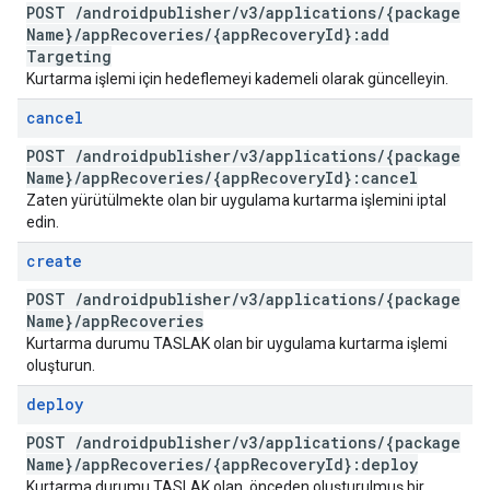
POST
/
androidpublisher
/
v3
/
applications
/
{package
Name}
/
app
Recoveries
/
{app
Recovery
Id}:add
Targeting
Kurtarma işlemi için hedeflemeyi kademeli olarak güncelleyin.
cancel
POST
/
androidpublisher
/
v3
/
applications
/
{package
Name}
/
app
Recoveries
/
{app
Recovery
Id}:cancel
Zaten yürütülmekte olan bir uygulama kurtarma işlemini iptal
edin.
create
POST
/
androidpublisher
/
v3
/
applications
/
{package
Name}
/
app
Recoveries
Kurtarma durumu TASLAK olan bir uygulama kurtarma işlemi
oluşturun.
deploy
POST
/
androidpublisher
/
v3
/
applications
/
{package
Name}
/
app
Recoveries
/
{app
Recovery
Id}:deploy
Kurtarma durumu TASLAK olan, önceden oluşturulmuş bir