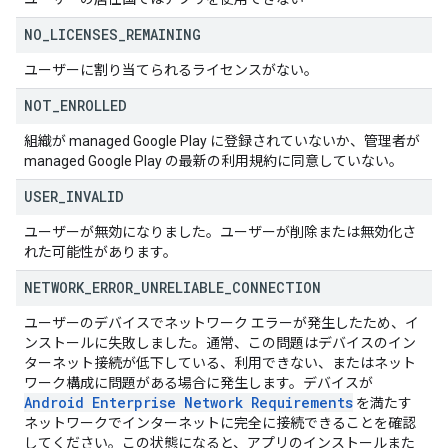
NO
_
LICENSES
_
REMAINING
ユーザーに割り当てられるライセンスがない。
NOT
_
ENROLLED
組織が managed Google Play に登録されていないか、管理者が
managed Google Play の最新の利用規約に同意していない。
USER
_
INVALID
ユーザーが無効になりました。ユーザーが削除または無効化さ
れた可能性があります。
NETWORK
_
ERROR
_
UNRELIABLE
_
CONNECTION
ユーザーのデバイスでネットワーク エラーが発生したため、イ
ンストールに失敗しました。通常、この問題はデバイスのイン
ターネット接続が低下している、利用できない、またはネット
ワーク構成に問題がある場合に発生します。デバイスが
Android Enterprise Network Requirements
を満たす
ネットワークでインターネットに完全に接続できることを確認
してください。この状態になると、アプリのインストールまた