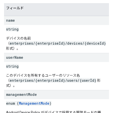
フィールド
name
string
デバイスの名前
enterprises/{enterpriseId}/devices/{deviceId}
（
形式）。
user
Name
string
このデバイスを所有するユーザーのリソース名
enterprises/{enterpriseId}/users/{userId}
（
形
式）。
management
Mode
enum (
ManagementMode
)
Android Device Policy がデバイスで採用する管理モードの種