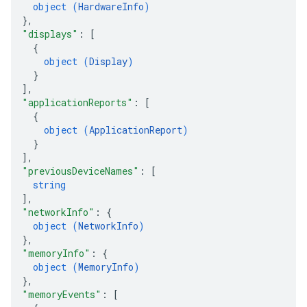
object (
HardwareInfo
)
}
,
"displays"
: 
[
{
object (
Display
)
}
]
,
"applicationReports"
: 
[
{
object (
ApplicationReport
)
}
]
,
"previousDeviceNames"
: 
[
string
]
,
"networkInfo"
: 
{
object (
NetworkInfo
)
}
,
"memoryInfo"
: 
{
object (
MemoryInfo
)
}
,
"memoryEvents"
: 
[