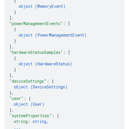
{
object (
MemoryEvent
)
}
]
,
"powerManagementEvents"
: 
[
{
object (
PowerManagementEvent
)
}
]
,
"hardwareStatusSamples"
: 
[
{
object (
HardwareStatus
)
}
]
,
"deviceSettings"
: 
{
object (
DeviceSettings
)
}
,
"user"
: 
{
object (
User
)
}
,
"systemProperties"
: 
{
string
: 
string
,
...