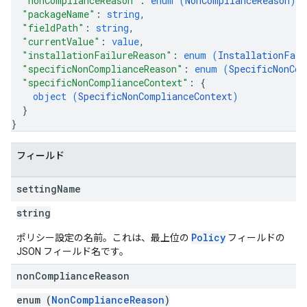
"nonComplianceReason"
: 
enum (
NonComplianceReason
)
,
"packageName"
: 
string
,
"fieldPath"
: 
string
,
"currentValue"
: 
value
,
"installationFailureReason"
: 
enum (
InstallationFail
"specificNonComplianceReason"
: 
enum (
SpecificNonCom
"specificNonComplianceContext"
: 
{
object (
SpecificNonComplianceContext
)
}
}
フィールド
setting
Name
string
Policy
ポリシー設定の名前。これは、最上位の
フィールドの
JSON フィールド名です。
non
Compliance
Reason
enum (
NonComplianceReason
)