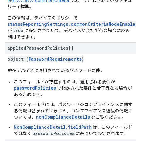
評価のための Common Criteria
（CC）で定義されているセキュ
リティ標準。
この情報は、デバイスのポリシーで
statusReportingSettings.commonCriteriaModeEnabled
true
が
に設定されていて、デバイスが会社所有の場合にのみ
利用できます。
applied
Password
Policies[]
object (
PasswordRequirements
)
現在デバイスに適用されているパスワード要件。
このフィールドが存在するのは、適用される要件が
passwordPolicies
で指定された要件と若干異なる場合が
あるためです。
このフィールドには、パスワードのコンプライアンスに関す
る情報は含まれていません。コンプライアンス違反の情報に
nonComplianceDetails
ついては、
をご覧ください。
NonComplianceDetail.fieldPath
は、このフィールド
passwordPolicies
ではなく
に基づいて設定されます。