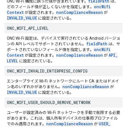
field
Path
ONC Wi-Fi 構成に誤った値が含まれています。
は、
onc
Wifi
どのフィールド値が正しくないかを指定します。
Context
non
Compliance
Reason
が設定されます。
が
INVALID
_
VALUE
に設定されている。
ONC
_
WIFI
_
API
_
LEVEL
ONC Wi-Fi 設定は、デバイスで実行されている Android バージョ
field
Path
ンの API レベルでサポートされていません。
は、サ
onc
Wifi
ポートされていないフィールド値を指定します。
Context
non
Compliance
Reason
API
_
が設定されます。
が
LEVEL
に設定されている。
ONC
_
WIFI
_
INVALID
_
ENTERPRISE
_
CONFIG
エンタープライズ Wi-Fi ネットワークにルート CA またはドメイ
non
Compliance
Reason
ン名のいずれかがありません。
が
INVALID
_
VALUE
に設定されている。
ONC
_
WIFI
_
USER
_
SHOULD
_
REMOVE
_
NETWORK
ユーザーが設定済みの Wi-Fi ネットワークを手動で削除する必要
があります。これは、個人所有デバイスの仕事用プロファイル
non
Compliance
Reason
USER
_
でのみ適用されます。
が