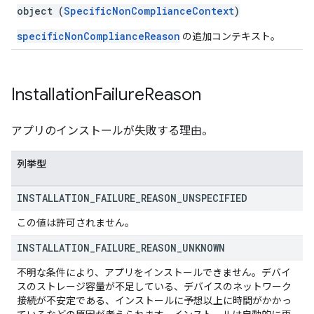
object (
SpecificNonComplianceContext
)
specificNonComplianceReason
の追加コンテキスト。
Installation
Failure
Reason
アプリのインストールが失敗する理由。
列挙型
INSTALLATION
_
FAILURE
_
REASON
_
UNSPECIFIED
この値は許可されません。
INSTALLATION
_
FAILURE
_
REASON
_
UNKNOWN
不明な条件により、アプリをインストールできません。デバイ
スのストレージ容量が不足している、デバイスのネットワーク
接続が不安定である、インストールに予想以上に時間がかかっ