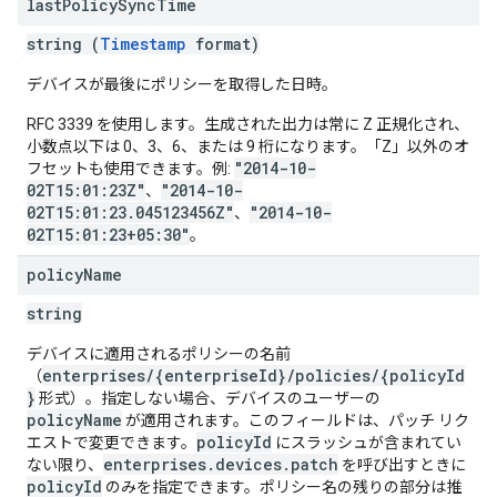
last
Policy
Sync
Time
string (
Timestamp
format)
デバイスが最後にポリシーを取得した日時。
RFC 3339 を使用します。生成された出力は常に Z 正規化され、
小数点以下は 0、3、6、または 9 桁になります。「Z」以外のオ
"2014-10-
フセットも使用できます。例:
02T15:01:23Z"
"2014-10-
、
02T15:01:23.045123456Z"
"2014-10-
、
02T15:01:23+05:30"
。
policy
Name
string
デバイスに適用されるポリシーの名前
enterprises/{enterpriseId}/policies/{policyId
（
}
形式）。指定しない場合、デバイスのユーザーの
policyName
が適用されます。このフィールドは、パッチ リク
policyId
エストで変更できます。
にスラッシュが含まれてい
enterprises.devices.patch
ない限り、
を呼び出すときに
policyId
のみを指定できます。ポリシー名の残りの部分は推