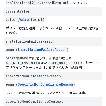
applications[2].externalData.url
になります。
current
Value
value (
Value
format)
ポリシー設定を適用できなかった場合、デバイス上の設定の現
在の値。
installation
Failure
Reason
enum (
InstallationFailureReason
)
packageName
が設定され、非準拠の理由が
APP_NOT_INSTALLED
APP_NOT_UPDATED
または
の場合、ア
プリをインストールまたは更新できない理由の詳細。
specific
Non
Compliance
Reason
enum (
SpecificNonComplianceReason
)
デバイスが設定に準拠していないポリシー固有の理由。
specific
Non
Compliance
Context