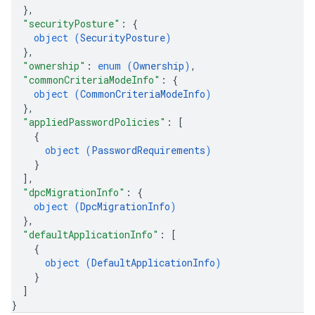
}
,
"securityPosture"
: 
{
object (
SecurityPosture
)
}
,
"ownership"
: 
enum (
Ownership
)
,
"commonCriteriaModeInfo"
: 
{
object (
CommonCriteriaModeInfo
)
}
,
"appliedPasswordPolicies"
: 
[
{
object (
PasswordRequirements
)
}
]
,
"dpcMigrationInfo"
: 
{
object (
DpcMigrationInfo
)
}
,
"defaultApplicationInfo"
: 
[
{
object (
DefaultApplicationInfo
)
}
]
}