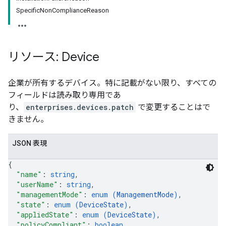
SpecificNonComplianceReason
リソース: Device
企業が所有するデバイス。特に記載がない限り、すべての
フィールドは読み取り専用であ
り、
enterprises.devices.patch
で変更することはで
きません。
JSON 表現
{
"name"
: 
string
,
"userName"
: 
string
,
"managementMode"
: 
enum (
ManagementMode
)
,
"state"
: 
enum (
DeviceState
)
,
"appliedState"
: 
enum (
DeviceState
)
,
"policyCompliant"
: 
boolean
,