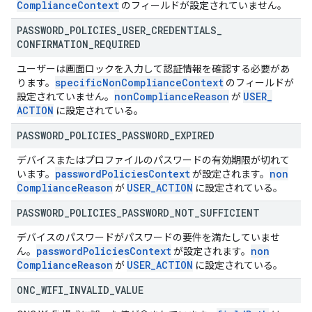
Compliance
Context
のフィールドが設定されていません。
PASSWORD
_
POLICIES
_
USER
_
CREDENTIALS
_
CONFIRMATION
_
REQUIRED
ユーザーは画面ロックを入力して認証情報を確認する必要があ
specific
Non
Compliance
Context
ります。
のフィールドが
non
Compliance
Reason
USER
_
設定されていません。
が
ACTION
に設定されている。
PASSWORD
_
POLICIES
_
PASSWORD
_
EXPIRED
デバイスまたはプロファイルのパスワードの有効期限が切れて
password
Policies
Context
non
います。
が設定されます。
Compliance
Reason
USER
_
ACTION
が
に設定されている。
PASSWORD
_
POLICIES
_
PASSWORD
_
NOT
_
SUFFICIENT
デバイスのパスワードがパスワードの要件を満たしていませ
password
Policies
Context
non
ん。
が設定されます。
Compliance
Reason
USER
_
ACTION
が
に設定されている。
ONC
_
WIFI
_
INVALID
_
VALUE