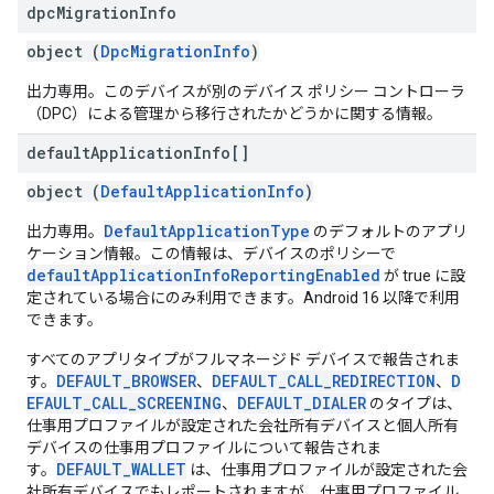
dpc
Migration
Info
object (
DpcMigrationInfo
)
出力専用。このデバイスが別のデバイス ポリシー コントローラ
（DPC）による管理から移行されたかどうかに関する情報。
default
Application
Info[]
object (
DefaultApplicationInfo
)
DefaultApplicationType
出力専用。
のデフォルトのアプリ
ケーション情報。この情報は、デバイスのポリシーで
defaultApplicationInfoReportingEnabled
が true に設
定されている場合にのみ利用できます。Android 16 以降で利用
できます。
すべてのアプリタイプがフルマネージド デバイスで報告されま
DEFAULT_BROWSER
DEFAULT_CALL_REDIRECTION
D
す。
、
、
EFAULT_CALL_SCREENING
DEFAULT_DIALER
、
のタイプは、
仕事用プロファイルが設定された会社所有デバイスと個人所有
デバイスの仕事用プロファイルについて報告されま
DEFAULT_WALLET
す。
は、仕事用プロファイルが設定された会
社所有デバイスでもレポートされますが、仕事用プロファイル