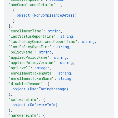
"nonComplianceDetails"
: 
[
{
object (
NonComplianceDetail
)
}
]
,
"enrollmentTime"
: 
string
,
"lastStatusReportTime"
: 
string
,
"lastPolicyComplianceReportTime"
: 
string
,
"lastPolicySyncTime"
: 
string
,
"policyName"
: 
string
,
"appliedPolicyName"
: 
string
,
"appliedPolicyVersion"
: 
string
,
"apiLevel"
: 
integer
,
"enrollmentTokenData"
: 
string
,
"enrollmentTokenName"
: 
string
,
"disabledReason"
: 
{
object (
UserFacingMessage
)
}
,
"softwareInfo"
: 
{
object (
SoftwareInfo
)
}
,
"hardwareInfo"
: 
{