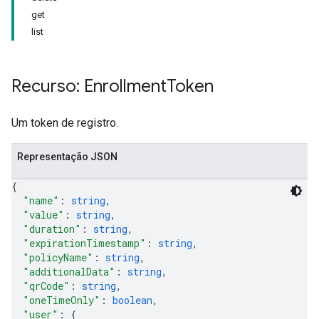
get
list
Recurso: Enrollment
Token
Um token de registro.
Representação JSON
{
"name"
: 
string
,
"value"
: 
string
,
"duration"
: 
string
,
"expirationTimestamp"
: 
string
,
"policyName"
: 
string
,
"additionalData"
: 
string
,
"qrCode"
: 
string
,
"oneTimeOnly"
: 
boolean
,
"user"
: 
{