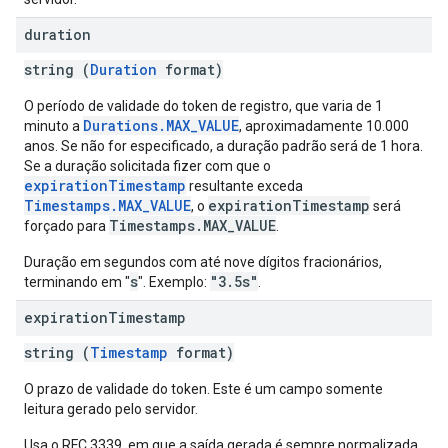
duration
string (
Duration
format)
O período de validade do token de registro, que varia de 1
Durations.MAX_VALUE
minuto a
, aproximadamente 10.000
anos. Se não for especificado, a duração padrão será de 1 hora.
Se a duração solicitada fizer com que o
expirationTimestamp
resultante exceda
Timestamps.MAX_VALUE
expirationTimestamp
, o
será
Timestamps.MAX_VALUE
forçado para
.
Duração em segundos com até nove dígitos fracionários,
s
"3.5s"
terminando em "
". Exemplo:
.
expiration
Timestamp
string (
Timestamp
format)
O prazo de validade do token. Este é um campo somente
leitura gerado pelo servidor.
Usa o RFC 3339, em que a saída gerada é sempre normalizada