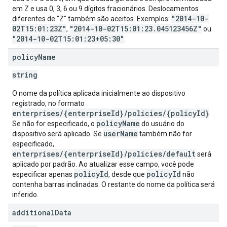
em Z e usa 0, 3, 6 ou 9 dígitos fracionários. Deslocamentos
"2014-10-
diferentes de "Z" também são aceitos. Exemplos:
02T15:01:23Z"
"2014-10-02T15:01:23.045123456Z"
,
ou
"2014-10-02T15:01:23+05:30"
.
policy
Name
string
O nome da política aplicada inicialmente ao dispositivo
registrado, no formato
enterprises/{enterpriseId}/policies/{policyId}
.
policyName
Se não for especificado, o
do usuário do
userName
dispositivo será aplicado. Se
também não for
especificado,
enterprises/{enterpriseId}/policies/default
será
aplicado por padrão. Ao atualizar esse campo, você pode
policyId
policyId
especificar apenas
, desde que
não
contenha barras inclinadas. O restante do nome da política será
inferido.
additional
Data