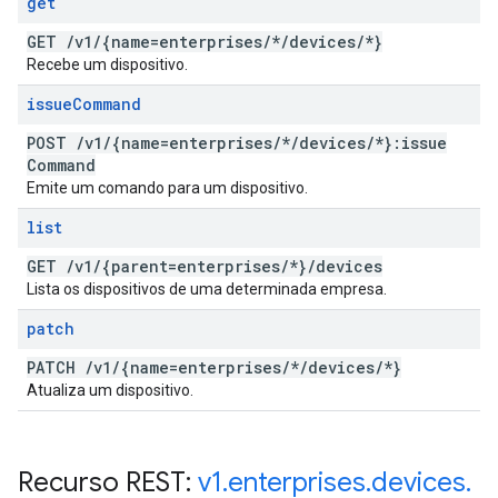
get
GET
/
v1
/
{name=enterprises
/
*
/
devices
/
*}
Recebe um dispositivo.
issue
Command
POST
/
v1
/
{name=enterprises
/
*
/
devices
/
*}:issue
Command
Emite um comando para um dispositivo.
list
GET
/
v1
/
{parent=enterprises
/
*}
/
devices
Lista os dispositivos de uma determinada empresa.
patch
PATCH
/
v1
/
{name=enterprises
/
*
/
devices
/
*}
Atualiza um dispositivo.
Recurso REST:
v1
.
enterprises
.
devices
.