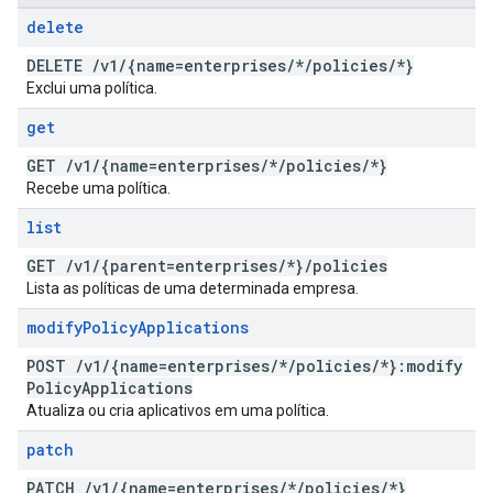
delete
DELETE
/
v1
/
{name=enterprises
/
*
/
policies
/
*}
Exclui uma política.
get
GET
/
v1
/
{name=enterprises
/
*
/
policies
/
*}
Recebe uma política.
list
GET
/
v1
/
{parent=enterprises
/
*}
/
policies
Lista as políticas de uma determinada empresa.
modify
Policy
Applications
POST
/
v1
/
{name=enterprises
/
*
/
policies
/
*}:modify
Policy
Applications
Atualiza ou cria aplicativos em uma política.
patch
PATCH
/
v1
/
{name=enterprises
/
*
/
policies
/
*}