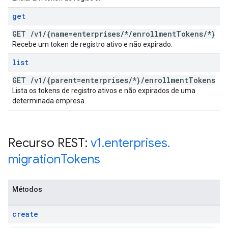
get
GET
/
v1
/
{name=enterprises
/
*
/
enrollment
Tokens
/
*}
Recebe um token de registro ativo e não expirado.
list
GET
/
v1
/
{parent=enterprises
/
*}
/
enrollment
Tokens
Lista os tokens de registro ativos e não expirados de uma
determinada empresa.
Recurso REST:
v1
.
enterprises
.
migration
Tokens
Métodos
create