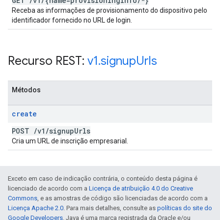
GET
/
v1
/
{name=provisioning
Info
/
*}
Receba as informações de provisionamento do dispositivo pelo
identificador fornecido no URL de login.
Recurso REST:
v1
.
signup
Urls
Métodos
create
POST
/
v1
/
signup
Urls
Cria um URL de inscrição empresarial.
Exceto em caso de indicação contrária, o conteúdo desta página é
licenciado de acordo com a
Licença de atribuição 4.0 do Creative
Commons
, e as amostras de código são licenciadas de acordo com a
Licença Apache 2.0
. Para mais detalhes, consulte as
políticas do site do
Google Developers
. Java é uma marca registrada da Oracle e/ou