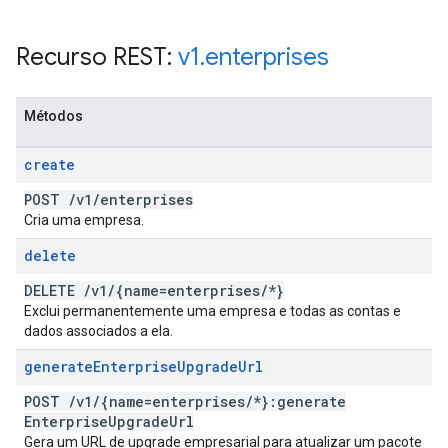
Recurso REST:
v1
.
enterprises
Métodos
create
POST
/
v1
/
enterprises
Cria uma empresa.
delete
DELETE
/
v1
/
{name=enterprises
/
*}
Exclui permanentemente uma empresa e todas as contas e
dados associados a ela.
generate
Enterprise
Upgrade
Url
POST
/
v1
/
{name=enterprises
/
*}:generate
Enterprise
Upgrade
Url
Gera um URL de upgrade empresarial para atualizar um pacote