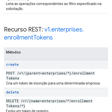
Lista as operações correspondentes ao filtro especificado na
solicitação.
Recurso REST:
v1
.
enterprises
.
enrollment
Tokens
Métodos
create
POST
/
v1
/
{parent=enterprises
/
*}
/
enrollment
Tokens
Cria um token de inscrição para uma determinada empresa.
delete
DELETE
/
v1
/
{name=enterprises
/
*
/
enrollment
Tokens
/
*}
Exclui um token de registro.