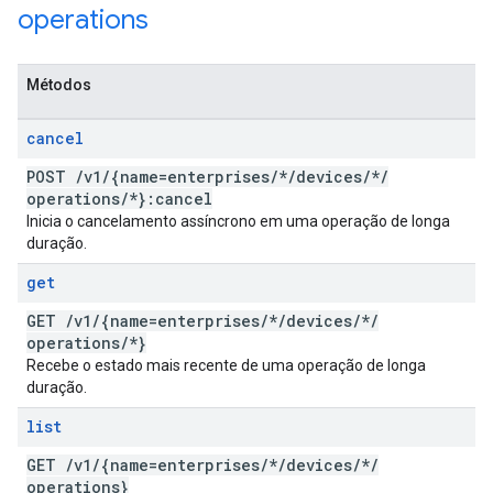
operations
Métodos
cancel
POST
/
v1
/
{name=enterprises
/
*
/
devices
/
*
/
operations
/
*}:cancel
Inicia o cancelamento assíncrono em uma operação de longa
duração.
get
GET
/
v1
/
{name=enterprises
/
*
/
devices
/
*
/
operations
/
*}
Recebe o estado mais recente de uma operação de longa
duração.
list
GET
/
v1
/
{name=enterprises
/
*
/
devices
/
*
/
operations}