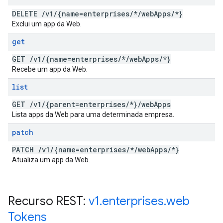
DELETE
/
v1
/
{name=enterprises
/
*
/
web
Apps
/
*}
Exclui um app da Web.
get
GET
/
v1
/
{name=enterprises
/
*
/
web
Apps
/
*}
Recebe um app da Web.
list
GET
/
v1
/
{parent=enterprises
/
*}
/
web
Apps
Lista apps da Web para uma determinada empresa.
patch
PATCH
/
v1
/
{name=enterprises
/
*
/
web
Apps
/
*}
Atualiza um app da Web.
Recurso REST:
v1
.
enterprises
.
web
Tokens