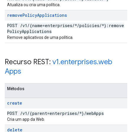
Atualiza ou cria uma política.
remove
Policy
Applications
POST
/
v1
/
{name=enterprises
/
*
/
policies
/
*}:remove
Policy
Applications
Remove aplicativos de uma política.
Recurso REST:
v1
.
enterprises
.
web
Apps
Métodos
create
POST
/
v1
/
{parent=enterprises
/
*}
/
web
Apps
Cria um app da Web.
delete