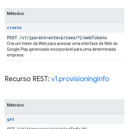
Métodos
create
POST
/
v1
/
{parent=enterprises
/
*}
/
web
Tokens
Cria um token da Web para acessar uma interface da Web do
Google Play gerenciado incorporável para uma determinada
empresa.
Recurso REST:
v1
.
provisioning
Info
Métodos
get