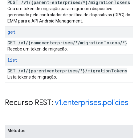
POST
/
v1
/
{parent=enterprises
/
*}
/
migration
Tokens
Cria um token de migração para migrar um dispositivo
gerenciado pelo controlador de política de dispositivos (DPC) do
EMM para a API Android Management.
get
GET
/
v1
/
{name=enterprises
/
*
/
migration
Tokens
/
*}
Recebe um token de migração.
list
GET
/
v1
/
{parent=enterprises
/
*}
/
migration
Tokens
Lista tokens de migração.
Recurso REST:
v1
.
enterprises
.
policies
Métodos