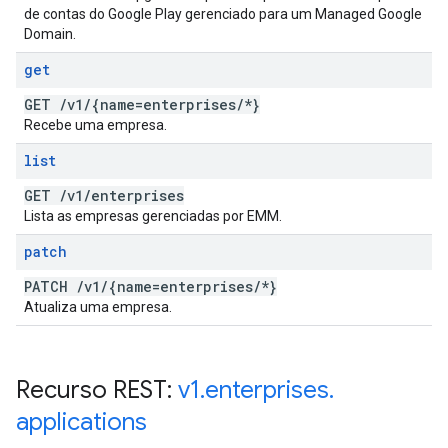
de contas do Google Play gerenciado para um Managed Google
Domain.
get
GET
/
v1
/
{name=enterprises
/
*}
Recebe uma empresa.
list
GET
/
v1
/
enterprises
Lista as empresas gerenciadas por EMM.
patch
PATCH
/
v1
/
{name=enterprises
/
*}
Atualiza uma empresa.
Recurso REST:
v1
.
enterprises
.
applications