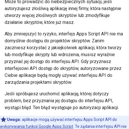
Może to prowadzić do niebezpiecznych sytuacji, jeśli
autoryzujesz złośliwą aplikację innej firmy, która następnie
utworzy więcej złośliwych skryptów lub zmodyfikuje
działanie skryptów, które już masz.
Aby zmniejszyć to ryzyko, interfejs Apps Script API nie ma
domyślnie dostępu do projektów skryptów. Zanim
zaczniesz korzystać z jakiejkolwiek aplikacji, która tworzy
lub modyfikuje skrypty lub wdrożenia, musisz wyraźnie
przyznać jej dostęp do interfejsu API. Gdy przyznasz
interfejsowi API dostęp do skryptów, autoryzowane przez
Ciebie aplikacje będą mogły używać interfejsu API do
zarządzania projektami skryptów.
Jeśli spróbujesz uruchomić aplikację, której dotyczy
problem, bez przyznania jej dostępu do interfejsu API,
wystąpi błąd. Ten błąd występuje po autoryzacji aplikacji.
Uwaga:
aplikacje mogą używać interfejsu Apps Script API do
wykonywania funkcji Google Apps Script
. Te żądania interfejsu API nie