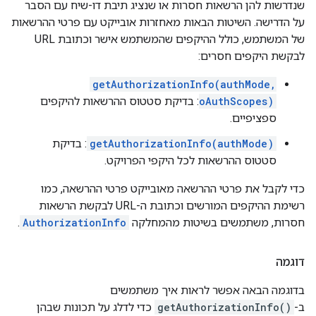
שנדרשות להן הרשאות חסרות או שנציג תיבת דו-שיח עם הסבר
על הדרישה. השיטות הבאות מאחזרות אובייקט עם פרטי ההרשאות
של המשתמש, כולל ההיקפים שהמשתמש אישר וכתובת URL
לבקשת היקפים חסרים:
getAuthorizationInfo(authMode,
oAuthScopes)
: בדיקת סטטוס ההרשאות להיקפים
ספציפיים.
getAuthorizationInfo(authMode)
: בדיקת
סטטוס ההרשאות לכל היקפי הפרויקט.
כדי לקבל את פרטי ההרשאה מאובייקט פרטי ההרשאה, כמו
רשימת ההיקפים המורשים וכתובת ה-URL לבקשת הרשאות
חסרות, משתמשים בשיטות מהמחלקה
AuthorizationInfo
.
דוגמה
בדוגמה הבאה אפשר לראות איך משתמשים
ב-
getAuthorizationInfo()
כדי לדלג על תכונות שבהן