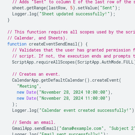
// Adds "Sent" to column E of the last row of the 
sheet
.
getRange
(
lastRow
,
5
).
setValue
(
"Sent"
);
Logger
.
log
(
"Sheet updated successfully!"
);
}
// This function requires all scopes used by the scr
// Calendar, and Sheets).
function
createEventSendEmail
()
{
// Validates that the user has granted permission 
// script. If not, the execution ends and prompts 
ScriptApp
.
requireAllScopes
(
ScriptApp
.
AuthMode
.
FULL
// Creates an event.
CalendarApp
.
getDefaultCalendar
().
createEvent
(
"Meeting"
,
new
Date
(
"November 28, 2024 10:00:00"
),
new
Date
(
"November 28, 2024 11:00:00"
)
);
Logger
.
log
(
"Calendar event created successfully!"
)
// Sends an email.
GmailApp
.
sendEmail
(
"dana@example.com"
,
"Subject 2
Logger
.
log
(
"Email sent successfully!"
);