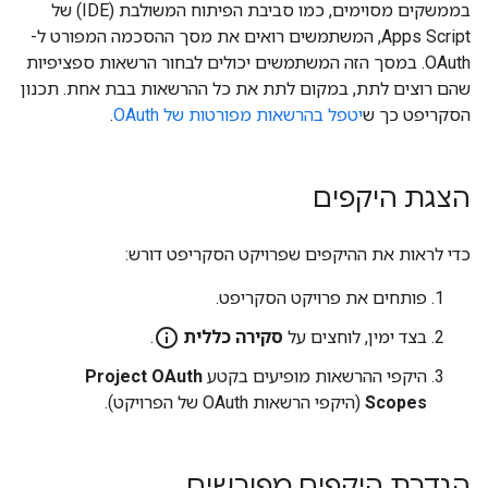
בממשקים מסוימים, כמו סביבת הפיתוח המשולבת (IDE) של
Apps Script, המשתמשים רואים את מסך ההסכמה המפורט ל-
OAuth. במסך הזה המשתמשים יכולים לבחור הרשאות ספציפיות
שהם רוצים לתת, במקום לתת את כל ההרשאות בבת אחת. תכנון
הסקריפט כך ש
יטפל בהרשאות מפורטות של OAuth
.
הצגת היקפים
כדי לראות את ההיקפים שפרויקט הסקריפט דורש:
פותחים את פרויקט הסקריפט.
info_outline
בצד ימין, לוחצים על
סקירה כללית
.
היקפי ההרשאות מופיעים בקטע
Project OAuth
Scopes
(היקפי הרשאות OAuth של הפרויקט).
הגדרת היקפים מפורשים