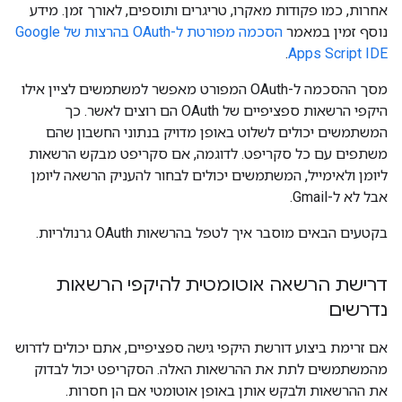
אחרות, כמו פקודות מאקרו, טריגרים ותוספים, לאורך זמן. מידע
נוסף זמין במאמר
הסכמה מפורטת ל-OAuth בהרצות של Google
.
Apps Script IDE
מסך ההסכמה ל-OAuth המפורט מאפשר למשתמשים לציין אילו
היקפי הרשאות ספציפיים של OAuth הם רוצים לאשר. כך
המשתמשים יכולים לשלוט באופן מדויק בנתוני החשבון שהם
משתפים עם כל סקריפט. לדוגמה, אם סקריפט מבקש הרשאות
ליומן ולאימייל, המשתמשים יכולים לבחור להעניק הרשאה ליומן
אבל לא ל-Gmail.
בקטעים הבאים מוסבר איך לטפל בהרשאות OAuth גרנולריות.
דרישת הרשאה אוטומטית להיקפי הרשאות
נדרשים
אם זרימת ביצוע דורשת היקפי גישה ספציפיים, אתם יכולים לדרוש
מהמשתמשים לתת את ההרשאות האלה. הסקריפט יכול לבדוק
את ההרשאות ולבקש אותן באופן אוטומטי אם הן חסרות.