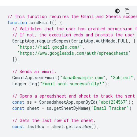
// This function requires the Gmail and Sheets scope
function
sendEmail
()
{
// Validates that the user has granted permission 
// If not, the execution ends and prompts the user
ScriptApp
.
requireScopes
(
ScriptApp
.
AuthMode
.
FULL
,
[
'https://mail.google.com/'
,
'https://www.googleapis.com/auth/spreadsheets'
]);
// Sends an email.
GmailApp
.
sendEmail
(
"dana@example.com"
,
"Subject"
,
Logger
.
log
(
"Email sent successfully!"
);
// Opens a spreadsheet and sheet to track the sent
const
ss
=
SpreadsheetApp
.
openById
(
"abc1234567"
);
const
sheet
=
ss
.
getSheetByName
(
"Email Tracker"
)
// Gets the last row of the sheet.
const
lastRow
=
sheet
.
getLastRow
();