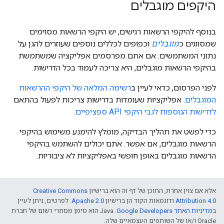
היקפים מוגבלים
בנוסף להיקפי הרשאות רגישים, יש היקפי הרשאות מסוימים
שמסווגים כ
מוגבלים
וכפופים לכללים נוספים שעוזרים להגן על
נתוני המשתמשים. אם אתם מפרסמים אפליקציה שמשתמשת
בהיקפי הרשאות מוגבלים, היא צריכה לעמוד בכל הדרישות.
לפני הפרסום, כדאי לעיין ב
רשימה המלאה של היקפי ההרשאות
המוגבלים
. אפליקציות שעומדות בדרישות צריכות לפעול בהתאם
לדרישות הנוספות לגבי היקפי API ספציפיים
.
כדי לפשט את תהליך הבדיקה, מומלץ להימנע משימוש בהיקפי
הרשאות מוגבלים, אם אפשר. אתם יכולים להשתמש בהיקפי
הרשאות מוגבלים באופן חופשי באפליקציות לא ציבוריות.
אלא אם צוין אחרת, התוכן של דף זה הוא ברישיון
Creative Commons
Attribution 4.0
ודוגמאות הקוד הן ברישיון
Apache 2.0
. לפרטים, ניתן לעיין
ב
מדיניות האתר Google Developers‏
.‏ Java הוא סימן מסחרי רשום של חברת
Oracle ו/או של השותפים העצמאיים שלה.