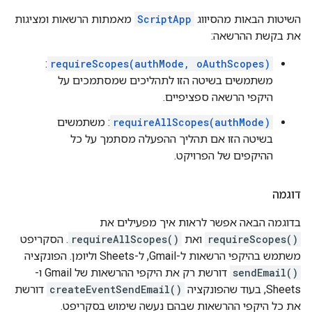
השיטות הבאות מהסיווג
ScriptApp
מאמתות הרשאות ומציגות
את בקשת ההרשאה:
:
requireScopes(authMode, oAuthScopes)
משתמשים בשיטה הזו לתהליכים שמסתמכים על
היקפי הרשאה ספציפיים.
requireAllScopes(authMode)
: משתמשים
בשיטה הזו אם תהליך ההפעלה מסתמך על כל
ההיקפים של הפרויקט.
דוגמה
בדוגמה הבאה אפשר לראות איך מפעילים את
requireScopes()
ואת
requireAllScopes()
. הסקריפט
משתמש בהיקפי הרשאות ל-Gmail, ל-Sheets וליומן. הפונקציה
sendEmail()
דורשת רק את היקפי ההרשאות של Gmail ו-
Sheets, בעוד שהפונקציה
createEventSendEmail()
דורשת
את כל היקפי ההרשאות שבהם נעשה שימוש בסקריפט.