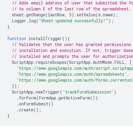
// Adds email address of user that submitted the f
// to column E of the last row of the spreadsheet.
sheet
.
getRange
(
lastRow
,
5
).
setValue
(
e
.
name
);
Logger
.
log
(
"Sheet updated successfully!"
);
}
function
installTrigger
(){
// Validates that the user has granted permissions
// installation and execution. If not, trigger doe
// installed and prompts the user for authorizatio
ScriptApp
.
requireScopes
(
ScriptApp
.
AuthMode
.
FULL
,
[
'https://www.googleapis.com/auth/script.scriptap
'https://www.googleapis.com/auth/spreadsheets'
,
'https://www.googleapis.com/auth/forms.currenton
]);
ScriptApp
.
newTrigger
(
'trackFormSubmission'
)
.
forForm
(
FormApp
.
getActiveForm
())
.
onFormSubmit
()
.
create
();
}