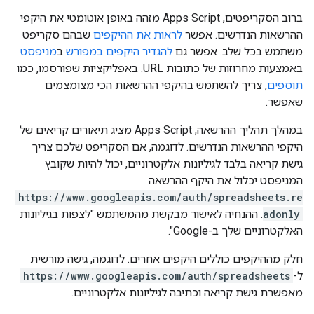
ברוב הסקריפטים, Apps Script מזהה באופן אוטומטי את היקפי
ההרשאות הנדרשים. אפשר
לראות את ההיקפים
שבהם סקריפט
משתמש בכל שלב. אפשר גם
להגדיר היקפים במפורש
ב
מניפסט
באמצעות מחרוזות של כתובות URL. באפליקציות שפורסמו, כמו
תוספים
, צריך להשתמש בהיקפי ההרשאות הכי מצומצמים
שאפשר.
במהלך תהליך ההרשאה, Apps Script מציג תיאורים קריאים של
היקפי ההרשאות הנדרשים. לדוגמה, אם הסקריפט שלכם צריך
גישת קריאה בלבד לגיליונות אלקטרוניים, יכול להיות שקובץ
המניפסט יכלול את היקף ההרשאה
https://www.googleapis.com/auth/spreadsheets.re
adonly
. ההנחיה לאישור מבקשת מהמשתמש "לצפות בגיליונות
האלקטרוניים שלך ב-Google".
חלק מההיקפים כוללים היקפים אחרים. לדוגמה, גישה מורשית
ל-
https://www.googleapis.com/auth/spreadsheets
מאפשרת גישת קריאה וכתיבה לגיליונות אלקטרוניים.