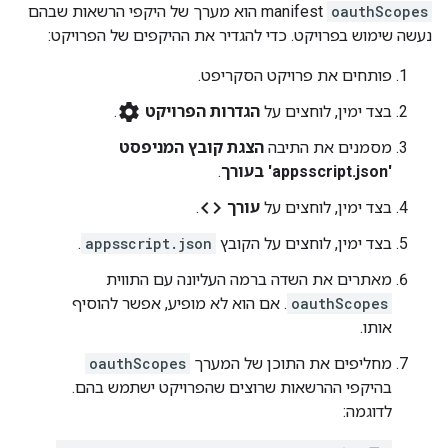
oauthScopes
manifest הוא מערך של היקפי הרשאות שבהם
נעשה שימוש בפרויקט. כדי להגדיר את ההיקפים של הפרויקט:
פותחים את פרויקט הסקריפט.
settings
בצד ימין, לוחצים על
הגדרות הפרויקט
.
מסמנים את התיבה
הצגת קובץ המניפסט
'appsscript.json' בעורך
.
code
בצד ימין, לוחצים על
עורך
.
בצד ימין, לוחצים על הקובץ
appsscript.json
.
מאתרים את השדה ברמה העליונה עם התווית
oauthScopes
. אם הוא לא מופיע, אפשר להוסיף
אותו.
מחליפים את התוכן של המערך
oauthScopes
בהיקפי ההרשאות שרוצים שהפרויקט ישתמש בהם.
לדוגמה: