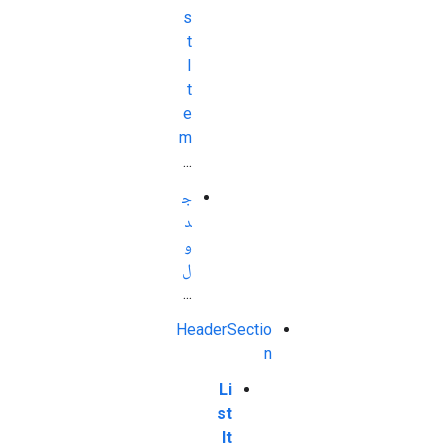
s
t
I
t
e
m
...
ج
د
و
ل
...
HeaderSectio
n
Li
st
It