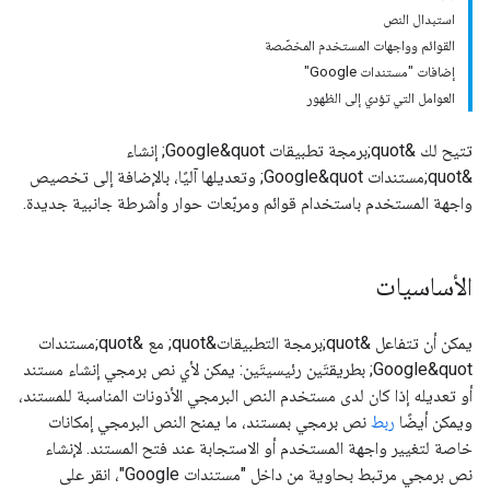
استبدال النص
القوائم وواجهات المستخدم المخصّصة
إضافات "مستندات Google"
العوامل التي تؤدي إلى الظهور
تتيح لك &quot;برمجة تطبيقات Google&quot; إنشاء
&quot;مستندات Google&quot; وتعديلها آليًا، بالإضافة إلى تخصيص
واجهة المستخدم باستخدام قوائم ومربّعات حوار وأشرطة جانبية جديدة.
الأساسيات
يمكن أن تتفاعل &quot;برمجة التطبيقات&quot; مع &quot;مستندات
Google&quot; بطريقتَين رئيسيتَين: يمكن لأي نص برمجي إنشاء مستند
أو تعديله إذا كان لدى مستخدم النص البرمجي الأذونات المناسبة للمستند،
ويمكن أيضًا
ربط
نص برمجي بمستند، ما يمنح النص البرمجي إمكانات
خاصة لتغيير واجهة المستخدم أو الاستجابة عند فتح المستند. لإنشاء
نص برمجي مرتبط بحاوية من داخل "مستندات Google"، انقر على