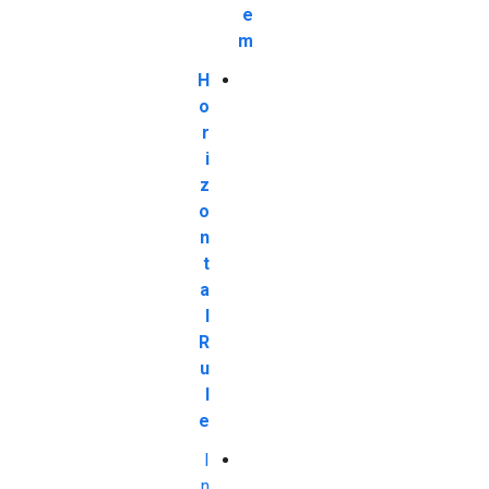
e
m
H
o
r
i
z
o
n
t
a
l
R
u
l
e
I
n