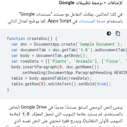
الإضافات
>
برمجة تطبيقات Google
.
في كلتا الحالتين، يمكنك التفاعل مع مستند "مستندات Google"
باستخدام
خدمة المستندات
في Apps Script، كما يوضّح المثال التالي.
function
createDoc
()
{
var
doc
=
DocumentApp
.
create
(
'Sample Document'
);
var
documentTab
=
doc
.
getTab
(
't.0'
).
asDocumentTab
var
body
=
documentTab
.
getBody
();
var
rowsData
=
[[
'Plants'
,
'Animals'
],
[
'Ficus'
,
body
.
insertParagraph
(
0
,
doc
.
getName
())
.
setHeading
(
DocumentApp
.
ParagraphHeading
.
HEADI
table
=
body
.
appendTable
(
rowsData
);
table
.
getRow
(
0
).
editAsText
().
setBold
(
true
);
}
ينشئ النص البرمجي السابق مستندًا جديدًا في Google Drive الخاص
بالمستخدم، ثم يسترد علامة التبويب التي تحمل المعرّف
t.0
(علامة
التبويب الأولى التلقائية)، ويدرج فقرة تحتوي على النص نفسه الذي