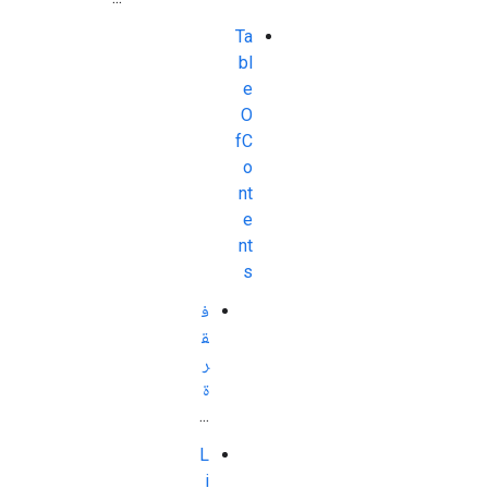
Ta
bl
e
O
fC
o
nt
e
nt
s
ف
ق
ر
ة
...
L
i