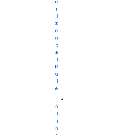
o
r
i
z
o
n
t
a
l
R
u
l
e
I
n
l
i
n