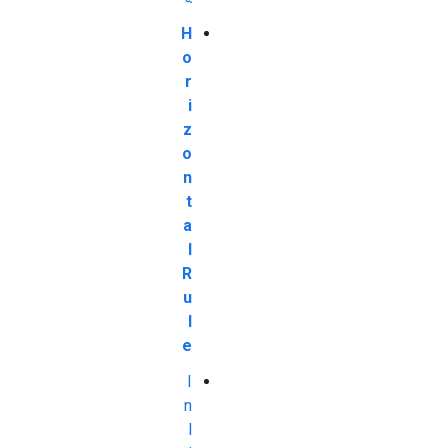
H
o
r
i
z
o
n
t
a
l
R
u
l
e
I
n
l