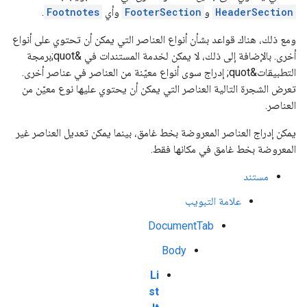
HeaderSection
و
FooterSection
وأي
Footnotes
.
ومع ذلك، هناك قواعد بشأن أنواع العناصر التي يمكن أن تحتوي على أنواع
أخرى. بالإضافة إلى ذلك، لا يمكن لخدمة المستندات في &quot;برمجة
التطبيقات&quot; إدراج سوى أنواع معيّنة من العناصر في عناصر أخرى.
تعرض الشجرة التالية العناصر التي يمكن أن يحتوي عليها نوع معيّن من
العناصر.
يمكن إدراج العناصر المعروضة بخط غامق، بينما يمكن تعديل العناصر غير
المعروضة بخط غامق في مكانها فقط.
مستند
علامة التبويب
DocumentTab
Body
Li
st