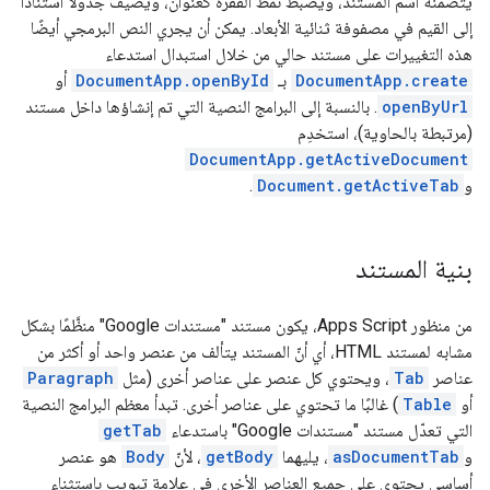
يتضمّنه اسم المستند، ويضبط نمط الفقرة كعنوان، ويضيف جدولاً استنادًا
إلى القيم في مصفوفة ثنائية الأبعاد. يمكن أن يجري النص البرمجي أيضًا
هذه التغييرات على مستند حالي من خلال استبدال استدعاء
DocumentApp.create
بـ
DocumentApp.openById
أو
openByUrl
. بالنسبة إلى البرامج النصية التي تم إنشاؤها داخل مستند
(مرتبطة بالحاوية)، استخدِم
DocumentApp.getActiveDocument
و
Document.getActiveTab
.
بنية المستند
من منظور Apps Script، يكون مستند "مستندات Google" منظَّمًا بشكل
مشابه لمستند HTML، أي أنّ المستند يتألف من عنصر واحد أو أكثر من
عناصر
Tab
، ويحتوي كل عنصر على عناصر أخرى (مثل
Paragraph
أو
Table
) غالبًا ما تحتوي على عناصر أخرى. تبدأ معظم البرامج النصية
التي تعدّل مستند "مستندات Google" باستدعاء
getTab
و
asDocumentTab
، يليهما
getBody
، لأنّ
Body
هو عنصر
أساسي يحتوي على جميع العناصر الأخرى في علامة تبويب باستثناء