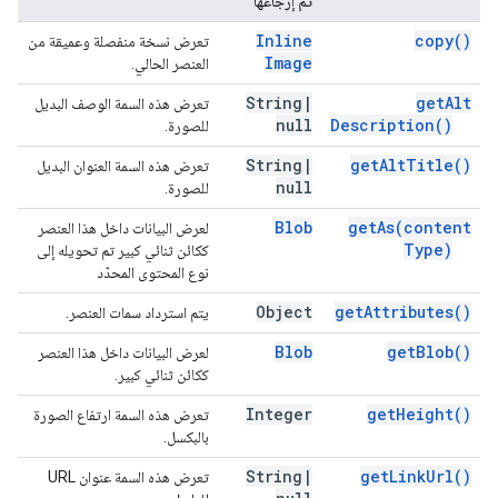
تم إرجاعها
Inline
copy(
)
تعرض نسخة منفصلة وعميقة من
Image
العنصر الحالي.
String
|
get
Alt
تعرض هذه السمة الوصف البديل
null
Description(
)
للصورة.
String
|
get
Alt
Title(
)
تعرض هذه السمة العنوان البديل
null
للصورة.
Blob
get
As(
content
لعرض البيانات داخل هذا العنصر
Type)
ككائن ثنائي كبير تم تحويله إلى
نوع المحتوى المحدّد
Object
get
Attributes(
)
يتم استرداد سمات العنصر.
Blob
get
Blob(
)
لعرض البيانات داخل هذا العنصر
ككائن ثنائي كبير.
Integer
get
Height(
)
تعرض هذه السمة ارتفاع الصورة
بالبكسل.
String
|
get
Link
Url(
)
تعرض هذه السمة عنوان URL