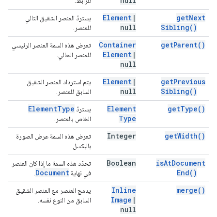
null
للرابط.
Element
|
get
Next
يستردّ العنصر الشقيق التالي
null
Sibling(
)
للعنصر.
Container
get
Parent(
)
تعرض هذه السمة العنصر الرئيسي
Element
|
للعنصر الحالي.
null
Element
|
get
Previous
يتم استرداد العنصر الشقيق
null
Sibling(
)
السابق للعنصر.
Element
Type
Element
get
Type(
)
يستردّ
Type
الخاص بالعنصر.
Integer
get
Width(
)
تعرض هذه السمة عرض الصورة
بالبكسل.
Boolean
is
At
Document
تحدّد هذه السمة ما إذا كان العنصر
Document
End(
)
في نهاية
.
Inline
merge(
)
يدمج العنصر مع العنصر الشقيق
Image
|
السابق من النوع نفسه.
null