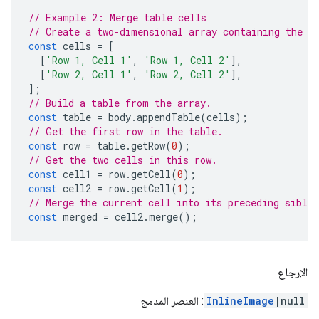
// Example 2: Merge table cells
// Create a two-dimensional array containing the t
const
cells
=
[
[
'Row 1, Cell 1'
,
'Row 1, Cell 2'
],
[
'Row 2, Cell 1'
,
'Row 2, Cell 2'
],
];
// Build a table from the array.
const
table
=
body
.
appendTable
(
cells
);
// Get the first row in the table.
const
row
=
table
.
getRow
(
0
);
// Get the two cells in this row.
const
cell1
=
row
.
getCell
(
0
);
const
cell2
=
row
.
getCell
(
1
);
// Merge the current cell into its preceding sibli
const
merged
=
cell2
.
merge
();
الإرجاع
|null
InlineImage
: العنصر المدمج