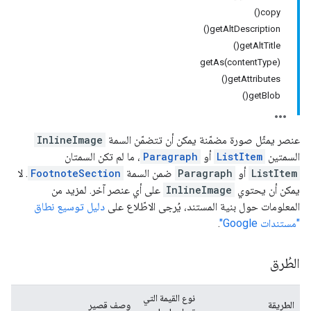
copy()
getAltDescription()
getAltTitle()
getAs(contentType)
getAttributes()
getBlob()
عنصر يمثّل صورة مضمّنة يمكن أن تتضمّن السمة
InlineImage
السمتين
ListItem
أو
Paragraph
، ما لم تكن السمتان
ListItem
أو
Paragraph
ضمن السمة
FootnoteSection
. لا
يمكن أن يحتوي
InlineImage
على أي عنصر آخر. لمزيد من
المعلومات حول بنية المستند، يُرجى الاطّلاع على
دليل توسيع نطاق
"مستندات Google"
.
الطُرق
نوع القيمة التي
الطريقة
وصف قصير