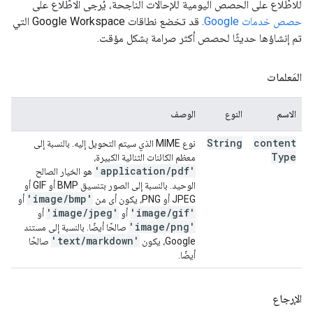
للاطّلاع على الحصص اليومية للإحالات الناجحة، يُرجى الاطّلاع على
حصص خدمات Google
. قد تخضع نطاقات Google Workspace التي
تم إنشاؤها حديثًا لحصص أكثر صرامة بشكل مؤقت.
المَعلمات
الاسم
النوع
الوصف
String
content
نوع MIME الذي سيتم التحويل إليه. بالنسبة إلى
Type
معظم الكائنات الثنائية الكبيرة،
'application
/
pdf'
هو الخيار الصالح
الوحيد. بالنسبة إلى الصور بتنسيق BMP أو GIF أو
'image
/
bmp'
JPEG أو PNG، يكون أي من
أو
'image
/
jpeg'
'image
/
gif'
أو
أو
'image
/
png'
صالحًا أيضًا. بالنسبة إلى مستند
'text
/
markdown'
Google، يكون
صالحًا
أيضًا.
الإرجاع