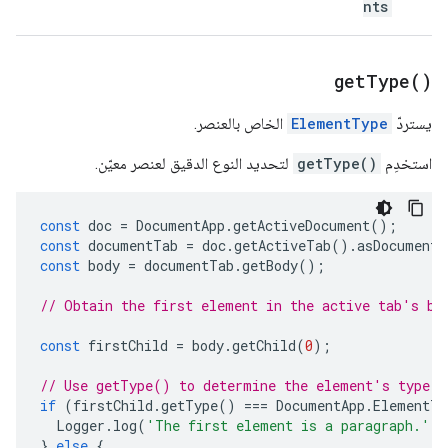
nts
get
Type(
)
يستردّ
ElementType
الخاص بالعنصر.
استخدِم
getType()
لتحديد النوع الدقيق لعنصر معيّن.
const
doc
=
DocumentApp
.
getActiveDocument
();
const
documentTab
=
doc
.
getActiveTab
().
asDocumentT
const
body
=
documentTab
.
getBody
();
// Obtain the first element in the active tab's bo
const
firstChild
=
body
.
getChild
(
0
);
// Use getType() to determine the element's type.
if
(
firstChild
.
getType
()
===
DocumentApp
.
ElementTy
Logger
.
log
(
'The first element is a paragraph.'
);
}
else
{