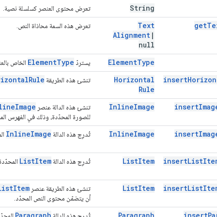
String
تعرض محتوى العنصر كسلسلة نصية.
Text
get
Te
تعرض هذه السمة محاذاة النص.
Alignment
|
null
Element
Type
Element
Type
يستردّ
الخاص بالعن
rizontal
Rule
Horizontal
insert
Horizon
تنشئ هذه الطريقة
Rule
line
Image
Inline
Image
insert
Imag
تنشئ هذه الدالة عنصر
للصورة المحدّدة، وذلك في الفهرس المح
Inline
Image
Inline
Image
insert
Imag
تُدرِج هذه الدالة
الم
List
Item
List
Item
insert
List
Ite
تُدرِج هذه الدالة
المحدّدة
List
Item
List
Item
insert
List
Ite
تنشئ هذه الطريقة عنصر
أن يتضمّن محتوى النص المحدّد.
Paragraph
Paragraph
insert
Pa
تُدرِج هذه الدالة
المحدّ