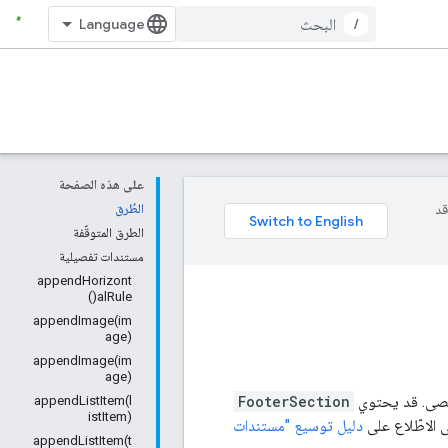
/
على هذه الصفحة
وقد
الطُرق
الطرق المتوقّفة
مستندات تفصيلية
appendHorizont
alRule()
appendImage(im
age)
appendImage(im
age)
قصى. قد يحتوي
FooterSection
appendListItem(l
istItem)
ى الاطّلاع على
دليل توسيع "مستندات
appendListItem(t