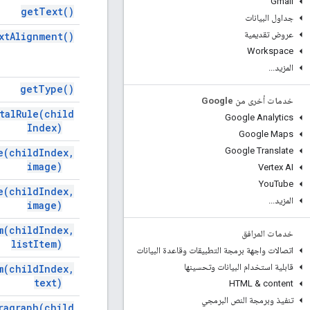
Gmail
get
Text(
)
جداول البيانات
عروض تقديمية
xt
Alignment(
)
Workspace
المزيد
.
.
.
get
Type(
)
خدمات أخرى من Google
tal
Rule(
child
Google Analytics
Index)
Google Maps
Google Translate
e(
child
Index
,
image)
Vertex AI
You
Tube
e(
child
Index
,
المزيد
.
.
.
image)
m(
child
Index
,
خدمات المرافق
list
Item)
اتصالات واجهة برمجة التطبيقات وقاعدة البيانات
قابلية استخدام البيانات وتحسينها
m(
child
Index
,
text)
HTML & content
تنفيذ وبرمجة النص البرمجي
ragraph(
child