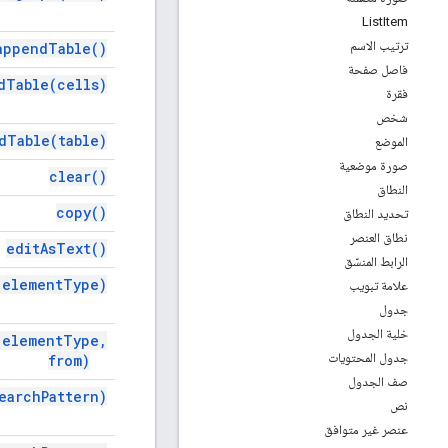
List
Item
ترتيب الاسم
append
Table(
)
فاصل صفحة
d
Table(
cells)
فقرة
شخص
d
Table(
table)
الموضع
صورة موضعية
clear(
)
النطاق
copy(
)
تحديد النطاق
نطاق العنصر
edit
As
Text(
)
الرابط المنسّق
(
element
Type)
علامة تبويب
جدول
خلية الجدول
(
element
Type
,
جدول المحتويات
from)
صف الجدول
earch
Pattern)
نص
عنصر غير متوافق