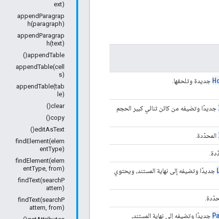
ext)
appendParagrap
h(paragraph)
appendParagrap
h(text)
appendTable()
appendTable(cell
s)
H
جديدة وتلحقها.
appendTable(tab
le)
clear()
جديدًا وتضيفه من كائن ثنائي كبير الحجم
copy()
editAsText()
المحدّدة.
findElement(elem
entType)
دة.
findElement(elem
entType, from)
جديدًا وتضيفه إلى نهاية المستند، ويحتوي
findText(searchP
attern)
دّدة.
findText(searchP
attern, from)
P
جديدًا وتضيفه إلى نهاية المستند،