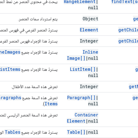
Range
Element
|
find
Text(
s
يبحث في محتوى العنصر عن نمط النص ال
null
Object
g
يتم استرداد سمات العنصر.
Element
get
Chil
يستردّ العنصر الفرعي في فهرس العنصر 
Integer
get
Chil
يستردّ هذا الإجراء فهرس العنصر الفرعي
ne
Images
Inline
يستردّ هذا الإجراء جميع
Image[]
|
null
ist
Items
List
Item[]
|
g
يستردّ هذا الإجراء جميع
null
Integer
get
تعرض هذه السمة عدد الأطفال.
aragraphs
Paragraph[]
|
ge
تعرض هذه السمة جميع
Items
null
).
Container
تعرض هذه السمة العنصر الرئيسي للعنص
Element
|
null
Tables
Table[]
|
null
يستردّ هذا الإجراء جميع
الو