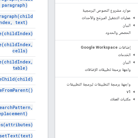
paragraph)
موارد مشروع النصوص البرمجية
ragraph(
child
عمليات التشغيل المبرمَج والأحداث
ndex
,
text)
البيان
الحصص والحدود
e(
child
Index)
e(
child
Index
,
إضافات Google Workspace
cells)
الخدمات
e(
child
Index
,
البيان
table)
واجهة برمجة تطبيقات الإضافات
e
Child(
child)
واجهة برمجة التطبيقات لبرمجة التطبيقات
e
From
Parent(
)
v1
مكتبات العملاء
earch
Pattern
,
eplacement)
es(
attributes)
set
Text(
text)