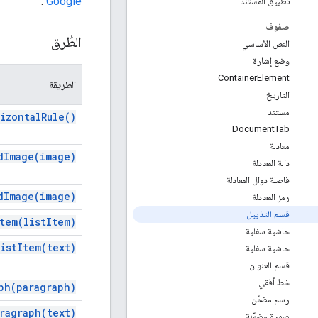
.
Google"
تطبيق المستند
صفوف
الطُرق
النص الأساسي
وضع إشارة
Container
Element
الطريقة
التاريخ
مستند
izontal
Rule(
)
Document
Tab
معادلة
d
Image(
image)
دالة المعادلة
فاصلة دوال المعادلة
d
Image(
image)
رمز المعادلة
قسم التذييل
tem(
list
Item)
حاشية سفلية
ist
Item(
text)
حاشية سفلية
قسم العنوان
خط أفقي
ph(
paragraph)
رسم مضمّن
ragraph(
text)
صورة مضمّنة