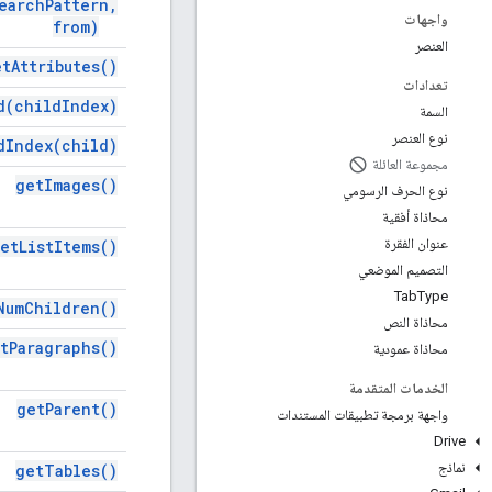
earch
Pattern
,
واجهات
from)
العنصر
et
Attributes(
)
تعدادات
d(
child
Index)
السمة
نوع العنصر
d
Index(
child)
مجموعة العائلة
get
Images(
)
نوع الحرف الرسومي
محاذاة أفقية
عنوان الفقرة
et
List
Items(
)
التصميم الموضعي
Tab
Type
Num
Children(
)
محاذاة النص
t
Paragraphs(
)
محاذاة عمودية
الخدمات المتقدمة
get
Parent(
)
واجهة برمجة تطبيقات المستندات
Drive
نماذج
get
Tables(
)