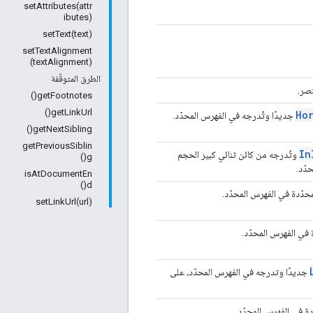
setAttributes(attr
ibutes)
setText(text)
setTextAlignment
(textAlignment)
الطرق المتوقّفة
صر.
getFootnotes()
getLinkUrl()
Ho
جديدًا وتُدرجه في الفهرس المحدّد.
getNextSibling()
getPreviousSiblin
In
وتُدرجه من كائن ثنائي كبير الحجم
g()
دّد.
isAtDocumentEn
d()
حدّدة في الفهرس المحدّد.
setLinkUrl(url)
 في الفهرس المحدّد.
جديدًا وتدرجه في الفهرس المحدّد، على
دة في الفهرس المحدّد.