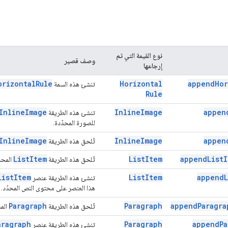
نوع القيمة التي تم
وصف قصير
إرجاعها
orizontal
Rule
Horizontal
append
Hor
تنشئ هذه السمة
Rule
Inline
Image
Inline
Image
appen
تنشئ هذه الطريقة
للصورة المحدّدة.
Inline
Image
Inline
Image
appen
تُلحق هذه الطريقة
List
Item
List
Item
append
List
I
تُلحق هذه الطريقة
المحدّ
List
Item
List
Item
append
L
تنشئ هذه الطريقة عنصر
هذا العنصر على محتوى النص المحدّد.
Paragraph
Paragraph
append
Paragra
تُلحق هذه الطريقة
المح
aragraph
Paragraph
append
Pa
تنشئ هذه الطريقة عنصر