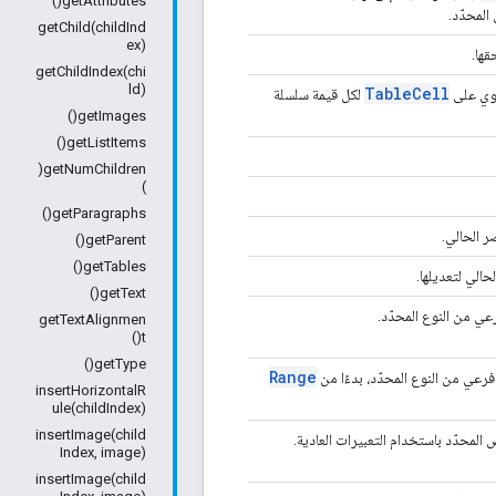
getAttributes()
لمحدّد.
getChild(childInd
ex)
ها.
getChildIndex(chi
ld)
Table
Cell
وي على
لكل قيمة سلسلة
getImages()
getListItems()
getNumChildren(
)
getParagraphs()
 الحالي.
getParent()
getTables()
حالي لتعديلها.
getText()
 من النوع المحدّد.
getTextAlignmen
t()
getType()
Range
ي من النوع المحدّد، بدءًا من
insertHorizontalR
ule(childIndex)
insertImage(child
محدّد باستخدام التعبيرات العادية.
Index, image)
insertImage(child