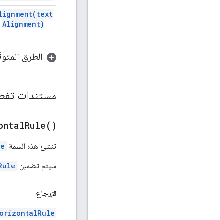
lignment(
text
Alignment)
الطرق المتوقّ
مستندات تفص
ontal
Rule(
)
تنشئ هذه السمة
le
سيتم تضمين
Rule
الإرجاع
orizontalRule