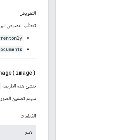
التفويض
تتطلّب النصوص البر
rrentonly
documents
mage(
image)
تنشئ هذه الطريقة
سيتم تضمين الصور
المَعلمات
الاسم