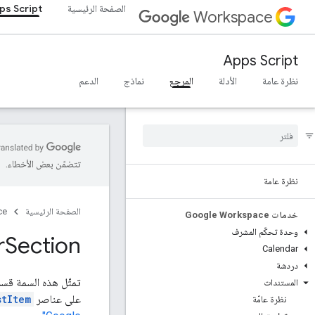
الصفحة الرئيسية
ps Script
Workspace
Apps Script
نظرة عامة
الأدلة
المرجع
نماذج
الدعم
تتضمّن بعض الأخطاء.
نظرة عامة
الصفحة الرئيسية
ce
خدمات Google Workspace
وحدة تحكّم المشرف
r
Section
Calendar
دردشة
تمثّل هذه السمة قس
المستندات
على عناصر
stItem
نظرة عامّة