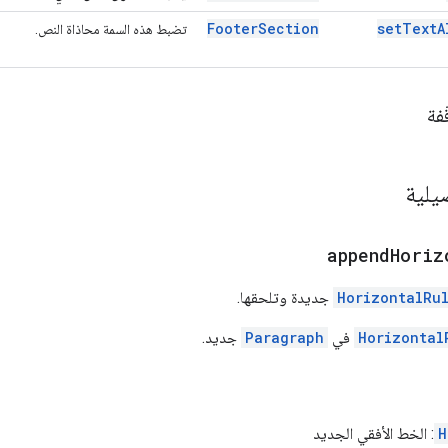
Footer
Section
set
Text
A
تضبط هذه السمة محاذاة النص.
فة
يلية
append
Horiz
HorizontalRu
جديدة وتلحقها.
Horizontal
في
Paragraph
جديد.
H
: الخط الأفقي الجديد