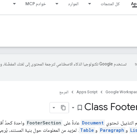
Ap
كل المنتجات
الموارد
خوادم MCP
تستخدم Google تكنولوجيا الذكاء الاصطناعي لترجمة المحتوى إلى لغتك المفضّلة، 
Google Workspa
Apps Script
المرجع
Class Foote
bookmark_border
م التذييل. تحتوي
Document
عادةً على
FooterSection
واحدة كحدّ أ
Li
و
Paragraph
و
Table
. لمزيد من المعلومات حول بنية المستند، يُرج