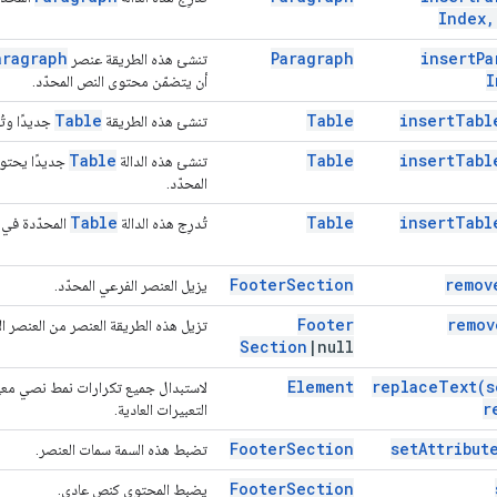
Index
,
aragraph
Paragraph
insert
Pa
تنشئ هذه الطريقة عنصر
I
أن يتضمّن محتوى النص المحدّد.
Table
Table
insert
Tabl
تنشئ هذه الطريقة
جديدًا وتُ
Table
Table
insert
Tabl
تنشئ هذه الدالة
جديدًا يحتوي
المحدّد.
Table
Table
insert
Tabl
تُدرِج هذه الدالة
المحدّدة في 
Footer
Section
remov
يزيل العنصر الفرعي المحدّد.
Footer
remov
تزيل هذه الطريقة العنصر من العنصر ا
Section
|
null
Element
replace
Text(
s
لاستبدال جميع تكرارات نمط نصي معيّن
r
التعبيرات العادية.
Footer
Section
set
Attribut
تضبط هذه السمة سمات العنصر.
Footer
Section
يضبط المحتوى كنص عادي.