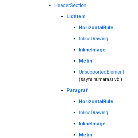
HeaderSection
ListItem
HorizontalRule
InlineDrawing
InlineImage
Metin
UnsupportedElement
(sayfa numarası vb.)
Paragraf
HorizontalRule
InlineDrawing
InlineImage
Metin