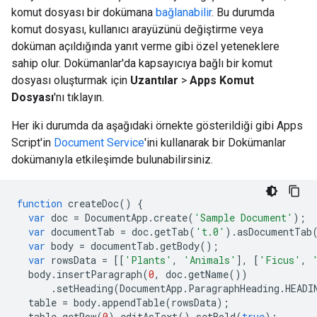
komut dosyası bir dokümana
bağlanabilir
. Bu durumda
komut dosyası, kullanıcı arayüzünü değiştirme veya
doküman açıldığında yanıt verme gibi özel yeteneklere
sahip olur. Dokümanlar'da kapsayıcıya bağlı bir komut
dosyası oluşturmak için
Uzantılar
>
Apps Komut
Dosyası
'nı tıklayın.
Her iki durumda da aşağıdaki örnekte gösterildiği gibi Apps
Script'in
Document Service
'ini kullanarak bir Dokümanlar
dokümanıyla etkileşimde bulunabilirsiniz.
function
createDoc
()
{
var
doc
=
DocumentApp
.
create
(
'Sample Document'
);
var
documentTab
=
doc
.
getTab
(
't.0'
).
asDocumentTab
var
body
=
documentTab
.
getBody
();
var
rowsData
=
[[
'Plants'
,
'Animals'
],
[
'Ficus'
,
body
.
insertParagraph
(
0
,
doc
.
getName
())
.
setHeading
(
DocumentApp
.
ParagraphHeading
.
HEADI
table
=
body
.
appendTable
(
rowsData
);
table
.
getRow
(
0
).
editAsText
().
setBold
(
true
);