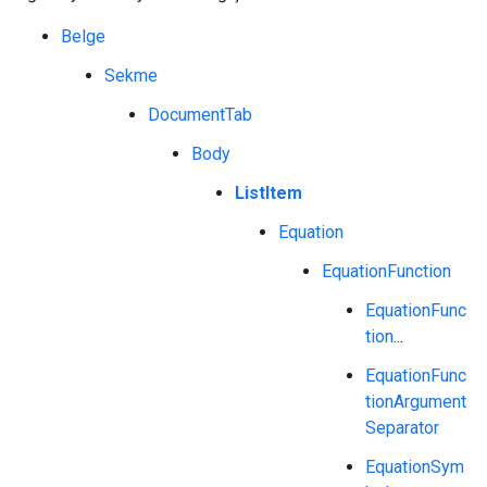
Belge
Sekme
DocumentTab
Body
ListItem
Equation
EquationFunction
EquationFunc
tion
...
EquationFunc
tionArgument
Separator
EquationSym