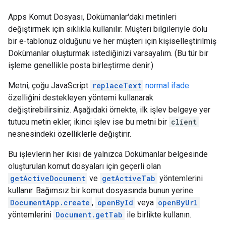
Apps Komut Dosyası, Dokümanlar'daki metinleri
değiştirmek için sıklıkla kullanılır. Müşteri bilgileriyle dolu
bir e-tablonuz olduğunu ve her müşteri için kişiselleştirilmiş
Dokümanlar oluşturmak istediğinizi varsayalım. (Bu tür bir
işleme genellikle posta birleştirme denir.)
Metni, çoğu JavaScript
replaceText
normal ifade
özelliğini destekleyen yöntemi kullanarak
değiştirebilirsiniz. Aşağıdaki örnekte, ilk işlev belgeye yer
tutucu metin ekler, ikinci işlev ise bu metni bir
client
nesnesindeki özelliklerle değiştirir.
Bu işlevlerin her ikisi de yalnızca Dokümanlar belgesinde
oluşturulan komut dosyaları için geçerli olan
getActiveDocument
ve
getActiveTab
yöntemlerini
kullanır. Bağımsız bir komut dosyasında bunun yerine
DocumentApp.create
,
openById
veya
openByUrl
yöntemlerini
Document.getTab
ile birlikte kullanın.