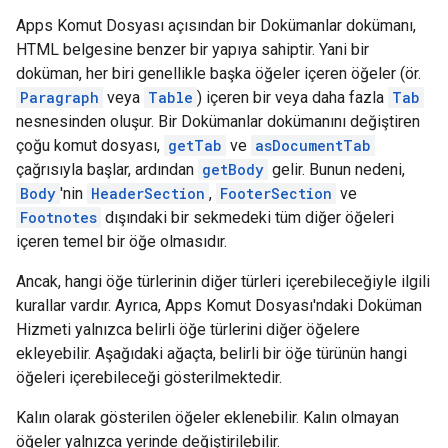
Apps Komut Dosyası açısından bir Dokümanlar dokümanı,
HTML belgesine benzer bir yapıya sahiptir. Yani bir
doküman, her biri genellikle başka öğeler içeren öğeler (ör.
Paragraph
veya
Table
) içeren bir veya daha fazla
Tab
nesnesinden oluşur. Bir Dokümanlar dokümanını değiştiren
çoğu komut dosyası,
getTab
ve
asDocumentTab
çağrısıyla başlar, ardından
getBody
gelir. Bunun nedeni,
Body
'nin
HeaderSection
,
FooterSection
ve
Footnotes
dışındaki bir sekmedeki tüm diğer öğeleri
içeren temel bir öğe olmasıdır.
Ancak, hangi öğe türlerinin diğer türleri içerebileceğiyle ilgili
kurallar vardır. Ayrıca, Apps Komut Dosyası'ndaki Doküman
Hizmeti yalnızca belirli öğe türlerini diğer öğelere
ekleyebilir. Aşağıdaki ağaçta, belirli bir öğe türünün hangi
öğeleri içerebileceği gösterilmektedir.
Kalın olarak gösterilen öğeler eklenebilir. Kalın olmayan
öğeler yalnızca yerinde değiştirilebilir.