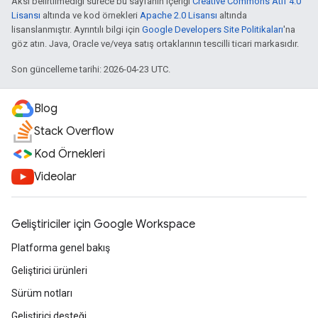
Aksi belirtilmediği sürece bu sayfanın içeriği
Creative Commons Atıf 4.0
Lisansı
altında ve kod örnekleri
Apache 2.0 Lisansı
altında
lisanslanmıştır. Ayrıntılı bilgi için
Google Developers Site Politikaları
'na
göz atın. Java, Oracle ve/veya satış ortaklarının tescilli ticari markasıdır.
Son güncelleme tarihi: 2026-04-23 UTC.
Blog
Stack Overflow
Kod Örnekleri
Videolar
Geliştiriciler için Google Workspace
Platforma genel bakış
Geliştirici ürünleri
Sürüm notları
Geliştirici desteği