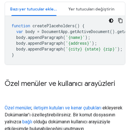
Bazı yer tutucular ekleyin
Yer tutucuları değiştirin
function
createPlaceholders
()
{
var
body
=
DocumentApp
.
getActiveDocument
().
getAc
body
.
appendParagraph
(
'{name}'
);
body
.
appendParagraph
(
'{address}'
);
body
.
appendParagraph
(
'{city} {state} {zip}'
);
}
Özel menüler ve kullanıcı arayüzleri
Özel menüler
,
iletişim kutuları ve kenar çubukları
ekleyerek
Dokümanlar'ı özelleştirebilirsiniz. Bir komut dosyasının
yalnızca
bağlı
olduğu dokümanın kullanıcı arayüzüyle
etkileşimde bulunabileceğini unutmayın.