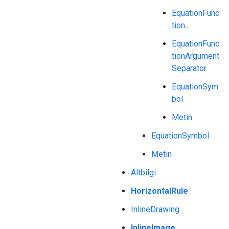
EquationFunc
tion
...
EquationFunc
tionArgument
Separator
EquationSym
bol
Metin
EquationSymbol
Metin
Altbilgi
HorizontalRule
InlineDrawing
InlineImage