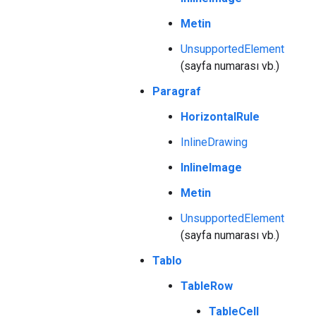
Metin
UnsupportedElement
(sayfa numarası vb.)
Paragraf
HorizontalRule
InlineDrawing
InlineImage
Metin
UnsupportedElement
(sayfa numarası vb.)
Tablo
TableRow
TableCell