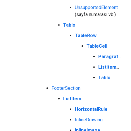
UnsupportedElement
(sayfa numarası vb.)
Tablo
TableRow
TableCell
Paragraf
...
ListItem
...
Tablo
...
FooterSection
ListItem
HorizontalRule
InlineDrawing
InlineImage