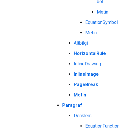
bol
Metin
EquationSymbol
Metin
Altbilgi
HorizontalRule
InlineDrawing
InlineImage
PageBreak
Metin
Paragraf
Denklem
EquationFunction