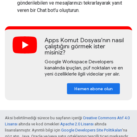
gönderilebilen ve mesajlarınızı tekrarlayarak yanıt
veren bir Chat bot'u oluşturun.
Apps Komut Dosyası'nın nasıl
çalıştığını görmek ister
misiniz?
Google Workspace Developers
kanalında ipuçları, püf noktaları ve en
yeni özelliklerle ilgili videolar yer alır.
Hemen abone olun
Aksi belirtilmediği sürece bu sayfanın içeriği
Creative Commons Atıf 4.0
Lisansı
altında ve kod örnekleri
Apache 2.0 Lisansı
altında
lisanslanmıştır. Ayrıntılı bilgi için
Google Developers Site Politikaları
'na
göz atın. Java, Oracle ve/veya satış ortaklarının tescilli ticari markasıdır.