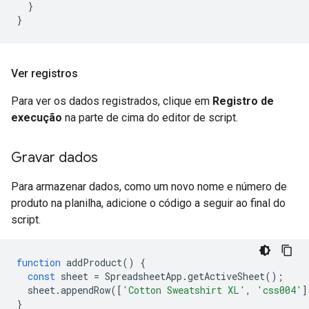
}
}
Ver registros
Para ver os dados registrados, clique em
Registro de
execução
na parte de cima do editor de script.
Gravar dados
Para armazenar dados, como um novo nome e número de
produto na planilha, adicione o código a seguir ao final do
script.
function
addProduct
()
{
const
sheet
=
SpreadsheetApp
.
getActiveSheet
();
sheet
.
appendRow
([
'Cotton Sweatshirt XL'
,
'css004'
]
}