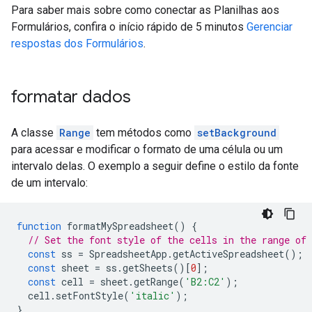
Para saber mais sobre como conectar as Planilhas aos
Formulários, confira o início rápido de 5 minutos
Gerenciar
respostas dos Formulários
.
formatar dados
A classe
Range
tem métodos como
setBackground
para acessar e modificar o formato de uma célula ou um
intervalo delas. O exemplo a seguir define o estilo da fonte
de um intervalo:
function
formatMySpreadsheet
()
{
// Set the font style of the cells in the range of
const
ss
=
SpreadsheetApp
.
getActiveSpreadsheet
();
const
sheet
=
ss
.
getSheets
()[
0
];
const
cell
=
sheet
.
getRange
(
'B2:C2'
);
cell
.
setFontStyle
(
'italic'
);
}