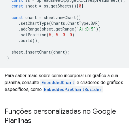
const
ss
=
SpreadsheetApp
.
getActiveSpreadsheet
();
const
sheet
=
ss
.
getSheets
()[
0
];
const
chart
=
sheet
.
newChart
()
.
setChartType
(
Charts
.
ChartType
.
BAR
)
.
addRange
(
sheet
.
getRange
(
'A1:B15'
))
.
setPosition
(
5
,
5
,
0
,
0
)
.
build
();
sheet
.
insertChart
(
chart
);
}
Para saber mais sobre como incorporar um gráfico à sua
planilha, consulte
EmbeddedChart
e criadores de gráficos
específicos, como
EmbeddedPieChartBuilder
.
Funções personalizadas no Google
Planilhas