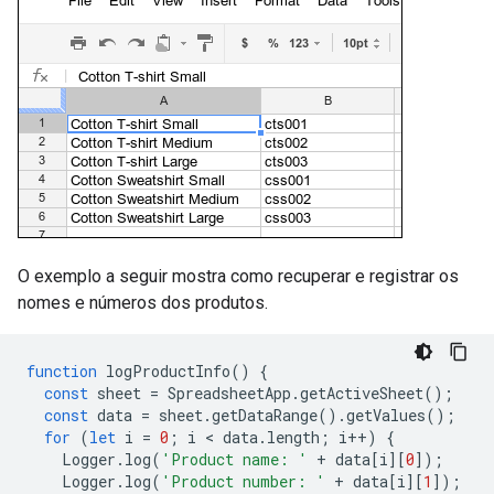
O exemplo a seguir mostra como recuperar e registrar os
nomes e números dos produtos.
function
logProductInfo
()
{
const
sheet
=
SpreadsheetApp
.
getActiveSheet
();
const
data
=
sheet
.
getDataRange
().
getValues
();
for
(
let
i
=
0
;
i
 < 
data
.
length
;
i
++
)
{
Logger
.
log
(
'Product name: '
+
data
[
i
][
0
]);
Logger
.
log
(
'Product number: '
+
data
[
i
][
1
]);