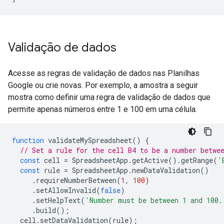
Validação de dados
Acesse as regras de validação de dados nas Planilhas
Google ou crie novas. Por exemplo, a amostra a seguir
mostra como definir uma regra de validação de dados que
permite apenas números entre 1 e 100 em uma célula.
function
validateMySpreadsheet
()
{
// Set a rule for the cell B4 to be a number betwe
const
cell
=
SpreadsheetApp
.
getActive
().
getRange
(
'
const
rule
=
SpreadsheetApp
.
newDataValidation
()
.
requireNumberBetween
(
1
,
100
)
.
setAllowInvalid
(
false
)
.
setHelpText
(
'Number must be between 1 and 100.
.
build
();
cell
.
setDataValidation
(
rule
);