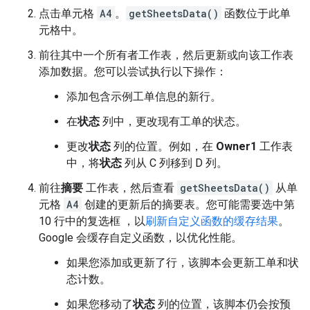
点击单元格
A4
。
getSheetsData()
函数位于此单
元格中。
前往其中一个所有者工作表，然后更新或向该工作表
添加数据。您可以尝试执行以下操作：
添加包含示例工单信息的新行。
在
状态
列中，更改现有工单的状态。
更改
状态
列的位置。例如，在
Owner1
工作表
中，将
状态
列从 C 列移到 D 列。
前往
摘要
工作表，然后查看
getSheetsData()
从单
元格
A4
创建的更新后的摘要表。您可能需要选中第
10 行中的复选框 ，以
刷新自定义函数的缓存结果
。
Google 会缓存自定义函数，以优化性能。
如果您添加或更新了行，该脚本会更新工单和状
态计数。
如果您移动了
状态
列的位置，该脚本仍会按预