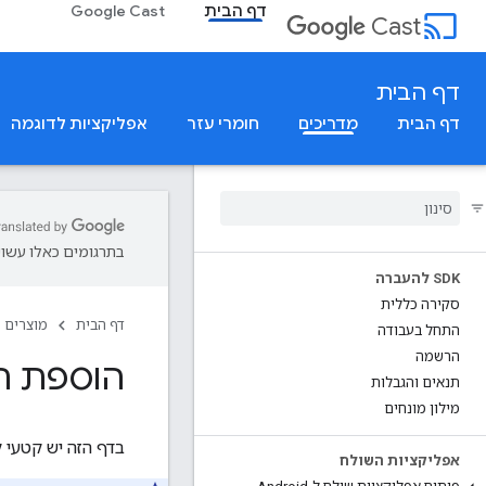
דף הבית
Google Cast
cast
Cast
דף הבית
דף הבית
מדריכים
חומרי עזר
אפליקציות לדוגמה
בתרגומים כאלו עשויו
SDK להעברה
סקירה כללית
דף הבית
מוצרים
התחל בעבודה
הרשמה
הוספת תכונ
תנאים והגבלות
מילון מונחים
בדף הזה יש קטעי קו
אפליקציות השולח