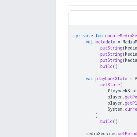
private
fun
updateMediaSe
val
metadata
=
Media
.
putString
(
Medi
.
putString
(
Medi
.
putString
(
Medi
.
build
()
val
playbackState
=
.
setState
(
PlaybackSta
player
.
getP
player
.
getP
System
.
curr
)
.
build
()
mediaSession
.
setMeta