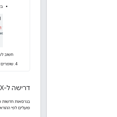
באפ
1
'
work
:
22.3.1
'
חשוב לע
שומרים א
דרישה ל-Android
X
בגרסאות חדשות של Google Play Services, אפליקציה צריכה להיות מעודכנת כדי להשתמש
פועלים לפי ההוראו