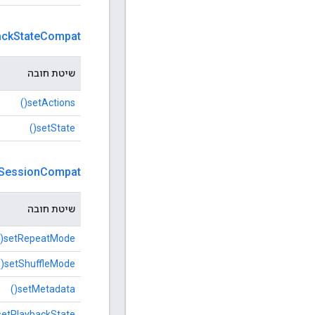
ack
State
Compat
שיטת חובה
setActions()
setState()
Session
Compat
שיטת חובה
setRepeatMode()
setShuffleMode()
setMetadata()
setPlaybackState()