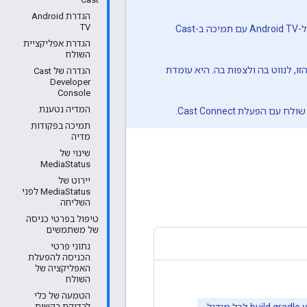
הגדרת Android
TV
– הדרכה מפורטת ליצירת אפליקציית מקלט ל-Android TV עם תמיכה ב-Cast
הגדרת אפליקציית
השולח
ה הזו, לנווט בה ולצפות בה. היא עומדת
הגדרה של Cast
Developer
Console
המדיה נטענת
תמיכה בפקודות
מדיה
שינוי של
MediaStatus
יירוט של
MediaStatus לפני
השליחה
טיפול בפרטי כניסה
של משתמשים
נתוני פרטי
הכניסה להפעלת
האפליקציה של
השולח
הטמעה של כלי
פרויקטים ב-Android Studio מכילים קובץ build.gradle ברמה העליונה וקובץ build.gradle לכל מודול.
לבדיקת בקשות