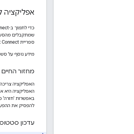
אפליקציה ל-Android TV – דרישות מוק
שמתקבלים מהסשן ש
ספריית Cast Connect משתמשת גם בסשן המדיה כדי לסמן מתי היא קיבלה הודעות מסוימות מהשולח, כמו הפסקה.
מידע נוסף על סשן
מחזור החיים 
האפליקציה צריכה 
האפליקציה היא אפ
באפשרות 'חזרה' כד
להפסיק את ההפעל
עדכון סטטוס