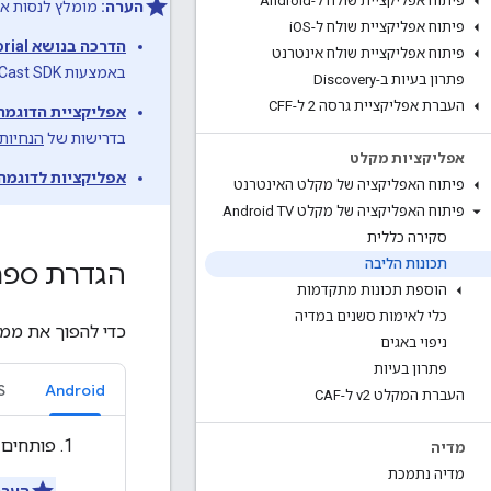
פיתוח אפליקציית שולח ל-Android
הערה:
מומלץ לנסות את
פיתוח אפליקציית שולח ל-iOS
הדרכה בנושא Cast Android TV codelab tutorial
פיתוח אפליקציית שולח אינטרנט
באמצעות Google Cast SDK, שיכולה לקבל סרטונים ב-Cast.
פתרון בעיות ב-Discovery
העברת אפליקציית גרסה 2 ל-CFF
אפליקציית הדוגמה stAndroidTvReceiver
בדרישות של
הנחיות
אפליקציות מקלט
אפליקציות לדוגמה של שול
פיתוח האפליקציה של מקלט האינטרנט
פיתוח האפליקציה של מקלט Android TV
סקירה כללית
תכונות הליבה
הגדרת ספר
הוספת תכונות מתקדמות
כלי לאימות סשנים במדיה
כדי להפוך את ממשקי ה-API של Cast Connect לזמינים באפ
ניפוי באגים
פתרון בעיות
S
Android
העברת המקלט v2 ל-CAF
פותחים 
מדיה
מדיה נתמכת
הערה