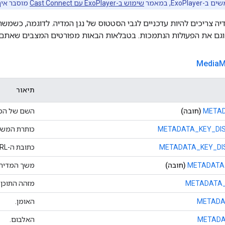
Exo, במאמר
שימוש ב-ExoPlayer עם Cast Connect
מוסבר איך
יה צריכים להיות עדכניים לגבי הסטטוס של נגן המדיה. לדוגמה, כשמש
גם את הפעולות הנתמכות. בטבלאות הבאות מפורטים המצבים שאתם 
Media
M
תיאור
METAD
(חובה)
השם של המד
METADATA_KEY_DIS
כותרת המשנ
METADATA_KEY_DI
כתובת ה-URL של הסמל.
METADATA
(חובה)
משך המדיה.
METADATA_
מזהה התוכן.
METADA
האומן.
METADA
האלבום.