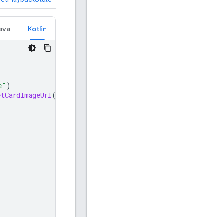
ava
Kotlin
e"
)
etCardImageUrl
())