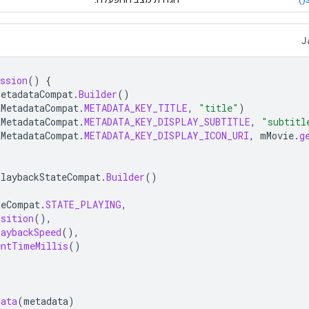
J
ssion
()
{
MetadataCompat
.
Builder
()
aMetadataCompat
.
METADATA_KEY_TITLE
,
"title"
)
aMetadataCompat
.
METADATA_KEY_DISPLAY_SUBTITLE
,
"subtitl
aMetadataCompat
.
METADATA_KEY_DISPLAY_ICON_URI
,
mMovie
.
g
PlaybackStateCompat
.
Builder
()
teCompat
.
STATE_PLAYING
,
osition
(),
laybackSpeed
(),
entTimeMillis
()
data
(
metadata
)