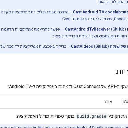
 הפעולות הבאות:
Ca
(GitHub) – אפשר להריץ את אפליקציית הדוגמ
 חוויית המשתמש
ושל
רשימת הבדיקה לעיצוב
.
ח CastVideos
(GitHub) – בדיקה באמצעות אפליקציות לדוגמה של שולח עם הפעלת Cast Connect.
יות
ליקציה ל-Android TV:
iO
אתר
את הקובץ
build.gradle
בתוך ספריית מודול האפליקציה.
: