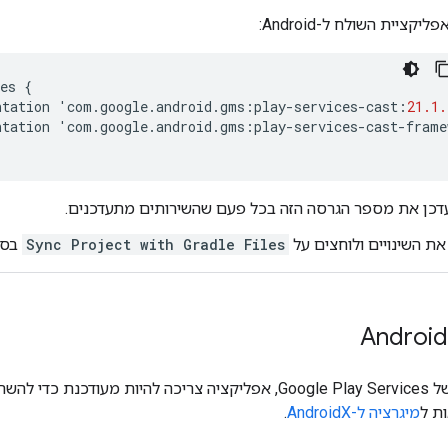
ליקציית השולח ל-Android:
es
{
ntation
'
com
.
google
.
android
.
gms
:
play
-
services
-
cast
:
21.1.
ntation
'
com
.
google
.
android
.
gms
:
play
-
services
-
cast
-
frame
דכן את מספר הגרסה הזה בכל פעם שהשירותים מתעדכנים.
ת השינויים ולוחצים על
Sync Project with Gradle Files
בסר
 במרחב השמות
ת ל
מיגרציה ל-AndroidX
.