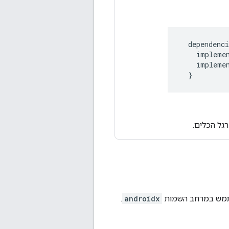
dependenci
impleme
impleme
}
גל הכלים.
.
androidx