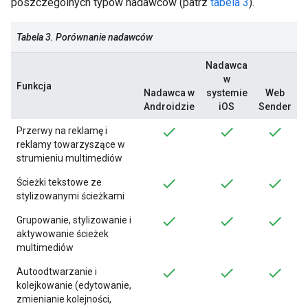
poszczególnych typów nadawców (patrz
tabela 3
).
Tabela 3. Porównanie nadawców
Nadawca
w
Funkcja
Nadawca w
systemie
Web
Androidzie
iOS
Sender
Przerwy na reklamę i
reklamy towarzyszące w
strumieniu multimediów
Ścieżki tekstowe ze
stylizowanymi ścieżkami
Grupowanie, stylizowanie i
aktywowanie ścieżek
multimediów
Autoodtwarzanie i
kolejkowanie (edytowanie,
zmienianie kolejności,