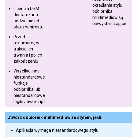
określania stylu
Licencja DRM
odbiornika
dostarczana
multimediów są
oddzielnie od
niewystarczające
pliku manifestu.
Przed
reklamami, w
trakcie ich
trwania i po ich
zakończeniu
Wszelkie inne
niestandardowe
funkcje
odbiornika lub
niestandardowe
logiki JavaScript
Utwórz odbiornik multimediów ze stylem, jeśli:
Aplikacja wymaga niestandardowego stylu