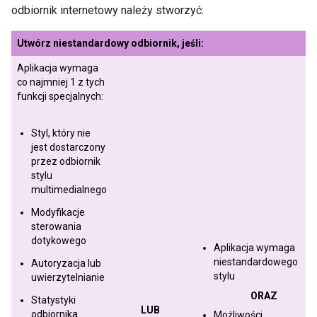
odbiornik internetowy należy stworzyć:
Utwórz niestandardowy odbiornik, jeśli:
Aplikacja wymaga
co najmniej 1 z tych
funkcji specjalnych:
Styl, który nie
jest dostarczony
przez odbiornik
stylu
multimedialnego
Modyfikacje
sterowania
dotykowego
Aplikacja wymaga
niestandardowego
Autoryzacja lub
stylu
uwierzytelnianie
ORAZ
Statystyki
LUB
odbiornika
Możliwości