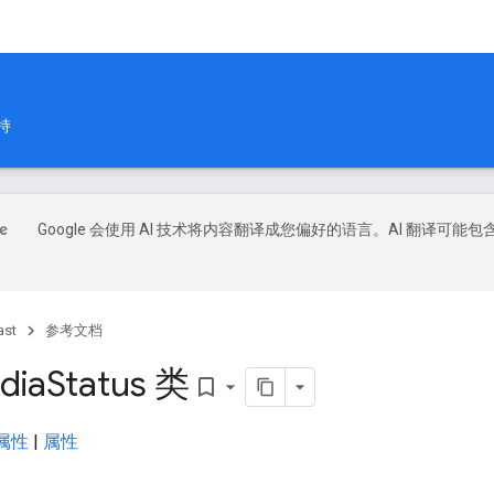
持
Google 会使用 AI 技术将内容翻译成您偏好的语言。AI 翻译可能包
ast
参考文档
dia
Status 类
bookmark_border
属性
|
属性