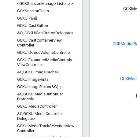
<GCKSession
Manager
Listener>
GCKMe
GCKSession
Traits
GCKUI 按钮
GCKUICast
Button
&Ct;GCKUICast
Button
Delegate>
GCKUICast
Container
View
GCKMediaPl
Controller
GCKUIDevice
Volume
Controller
GCKUIExpanded
Media
Controls
View
Controller
&C;GCKUIImage
Cache>
GCKMedi
GCKUIImage
Hints
GCKUIImagePicker(
&G)；
&C;GCKUIMedia
Button
Bar
Protocol>
GCKUIMedia
Controller
&C;GCKUIMedia
Controller
Delegate>
GCKUIMedia
Track
Selection
View
Controller