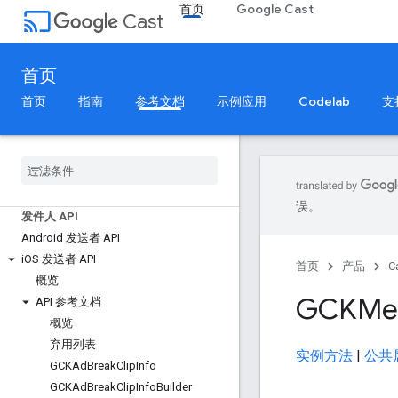
首页
Google Cast
cast
Cast
首页
首页
指南
参考文档
示例应用
Codelab
支
Cast 参考文档
API 概览
SDK 版本说明
Web 接收器 SDK 预览网址
误。
发件人 API
Android 发送者 API
i
OS 发送者 API
首页
产品
C
概览
GCKMe
API 参考文档
概览
弃用列表
实例方法
|
公共
GCKAd
Break
Clip
Info
GCKAd
Break
Clip
Info
Builder