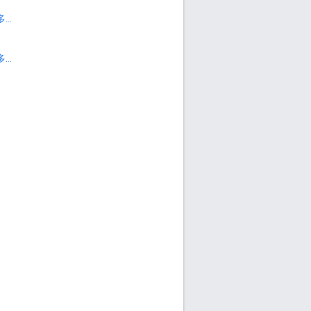
...
...