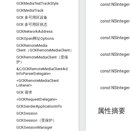
GCKMedia
Text
Track
Style
const NSInteger
GCKMedia
Track
GCK 多可用区设备
const NSInteger
GCK 多可用区状态
GCKNetwork
Address
const NSInteger
GCKOpen网址Options
GCKRemote
Media
Client（GCKRemote
Media
Client）
const NSInteger
GCKRemote
Media
Client（受保
护）
&C;GCKRemote
Media
Client
Ad
const NSInteger
Info
Parser
Delegate>
<GCKRemote
Media
Client
Listener>
const NSInteger
GCK 请求
<GCKRequest
Delegate>
GCKSender
Application
Info
属性摘要
GCKSession
GCKSession（受保护）
GCKSession
Manager