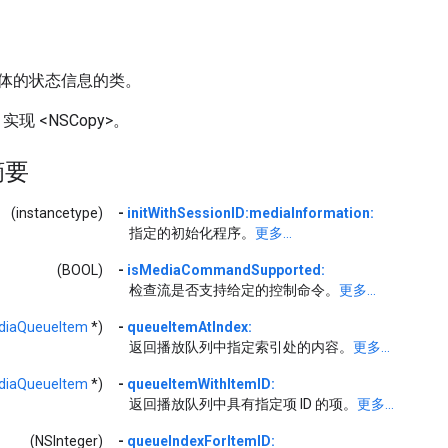
体的状态信息的类。
。实现 <NSCopy>。
摘要
(instancetype)
-
initWithSessionID:mediaInformation:
指定的初始化程序。
更多...
(BOOL)
-
isMediaCommandSupported:
检查流是否支持给定的控制命令。
更多...
iaQueueItem
*)
-
queueItemAtIndex:
返回播放队列中指定索引处的内容。
更多...
iaQueueItem
*)
-
queueItemWithItemID:
返回播放队列中具有指定项 ID 的项。
更多...
(NSInteger)
-
queueIndexForItemID: