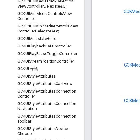
&C;GCKUIMedia
Track
Selection
View
Controller
Delegate&G;
GCKMed
GCKUIMini
Media
Controls
View
Controller
&C;GCKUIMini
Media
Controls
View
Controller
Delegate&Gt;
GCKUIMultistate
Button
GCKUIPlayback
Rate
Controller
GCKUIPlay
Pause
Toggle
Controller
GCKUIStream
Position
Controller
GCKMed
GCKUI 样式
GCKUIStyle
Attributes
GCKUIStyle
Attributes
Cast
View
GCKUIStyle
Attributes
Connection
Controller
GCKMed
GCKUIStyle
Attributes
Connection
Navigation
GCKUIStyle
Attributes
Connection
Toolbar
GCKUIStyle
Attributes
Device
Chooser