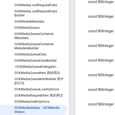
const NSInteger
GCKMedia
Load
Request
Data
GCKMedia
Load
Request
Data
Builder
const NSInteger
GCKMedia
Metadata
GCKMedia
Queue
const NSInteger
GCKMedia
Queue
Container
Metadata
GCKMedia
Queue
Container
const NSInteger
Metadata
Builder
GCKMedia
Queue
Data
const NSInteger
GCKMedia
Queue
Data
Builder
<GCKMedia
Queue
Delegate>
GCKMedia
Queue
Item 类的用法
const NSInteger
GCKMedia
Queue
Item
Builder 类中
的方法
GCKMedia
Queue
Load
Options
const NSInteger
GCKMedia
Request
Item 类的用法
GCKMedia
Seek
Options
const NSInteger
GCKMedia
Status（GCKMedia
Status）