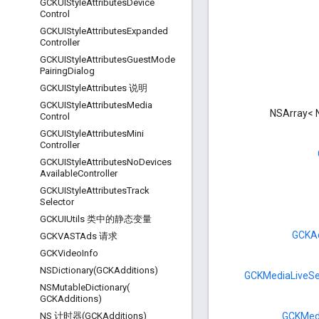
GCKUIStyle
Attributes
Device
Control
GCKUIStyle
Attributes
Expanded
Controller
GCKUIStyle
Attributes
Guest
Mode
Pairing
Dialog
GCKUIStyle
Attributes 说明
GCKUIStyle
Attributes
Media
NSArray< 
Control
GCKUIStyle
Attributes
Mini
Controller
GCKUIStyle
Attributes
No
Devices
Available
Controller
GCKUIStyle
Attributes
Track
Selector
GCKUIUtils 类中的静态变量
GCKA
GCKVASTAds 请求
GCKVideo
Info
NSDictionary(
GCKAdditions)
GCKMediaLiveS
NSMutableDictionary(
GCKAdditions)
GCKMed
NS 计时器(GCKAdditions)