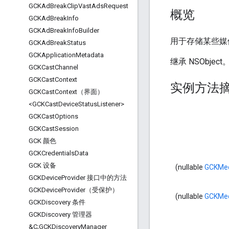
GCKAd
Break
Clip
Vast
Ads
Request
概览
GCKAd
Break
Info
GCKAd
Break
Info
Builder
用于存储某些媒
GCKAd
Break
Status
GCKApplication
Metadata
继承 NSObject
GCKCast
Channel
GCKCast
Context
实例方法
GCKCast
Context（界面）
<GCKCast
Device
Status
Listener>
GCKCast
Options
GCKCast
Session
GCK 颜色
GCKCredentials
Data
GCK 设备
(nullable
GCKMed
GCKDevice
Provider 接口中的方法
GCKDevice
Provider（受保护）
(nullable
GCKMed
GCKDiscovery 条件
GCKDiscovery 管理器
&C;GCKDiscovery
Manager