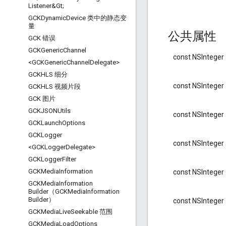
Listener&Gt;
GCKDynamic
Device 类中的静态变
量
公共属性
GCK 错误
GCKGeneric
Channel
const NSInteger
<GCKGeneric
Channel
Delegate>
GCKHLS 细分
const NSInteger
GCKHLS 视频片段
GCK 图片
GCKJSONUtils
const NSInteger
GCKLaunch
Options
GCKLogger
const NSInteger
<GCKLogger
Delegate>
GCKLogger
Filter
GCKMedia
Information
const NSInteger
GCKMedia
Information
Builder（GCKMedia
Information
Builder）
const NSInteger
GCKMedia
Live
Seekable 范围
GCKMedia
Load
Options