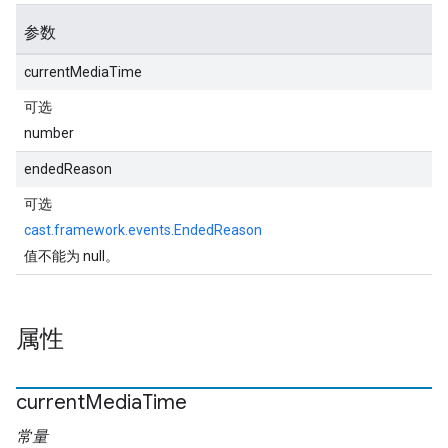
参数
currentMediaTime
可选
number
endedReason
可选
cast.framework.events.EndedReason
值不能为 null。
属性
current
Media
Time
常量