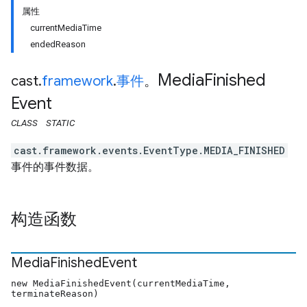
属性
currentMediaTime
endedReason
Media
Finished
cast
.
framework
.
事件
。
Event
CLASS
STATIC
cast.framework.events.EventType.MEDIA_FINISHED
事件的事件数据。
构造函数
Media
Finished
Event
new MediaFinishedEvent(currentMediaTime,
terminateReason)