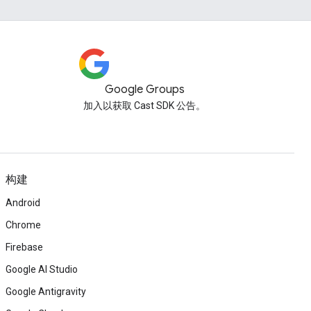
Google Groups
加入以获取 Cast SDK 公告。
构建
Android
Chrome
Firebase
Google AI Studio
Google Antigravity