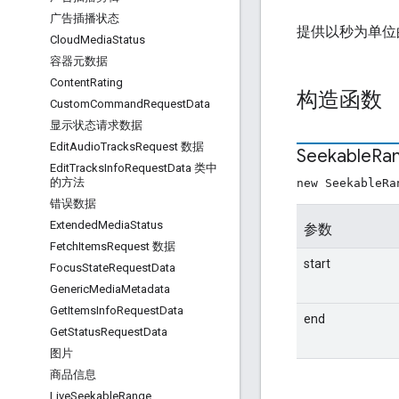
广告插播状态
提供以秒为单位
Cloud
Media
Status
容器元数据
Content
Rating
构造函数
Custom
Command
Request
Data
显示状态请求数据
Edit
Audio
Tracks
Request 数据
Seekable
Ra
Edit
Tracks
Info
Request
Data 类中
的方法
new SeekableRa
错误数据
Extended
Media
Status
参数
Fetch
Items
Request 数据
start
Focus
State
Request
Data
Generic
Media
Metadata
Get
Items
Info
Request
Data
end
Get
Status
Request
Data
图片
商品信息
Live
Seekable
Range