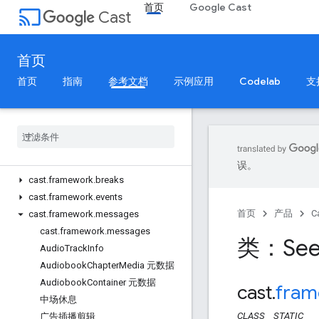
首页
Google Cast
cast
Cast
发件人 API
Android 发送者 API
首页
iOS 发送者 API
Web Sender API
首页
指南
参考文档
示例应用
Codelab
支
接收器 API
Web Receiver API
概览
Cast
.
framework
误。
cast
.
framework
.
breaks
cast
.
framework
.
events
首页
产品
C
cast
.
framework
.
messages
cast
.
framework
.
messages
类：See
Audio
Track
Info
Audiobook
Chapter
Media 元数据
Audiobook
Container 元数据
cast
.
fram
中场休息
CLASS
STATIC
广告插播剪辑