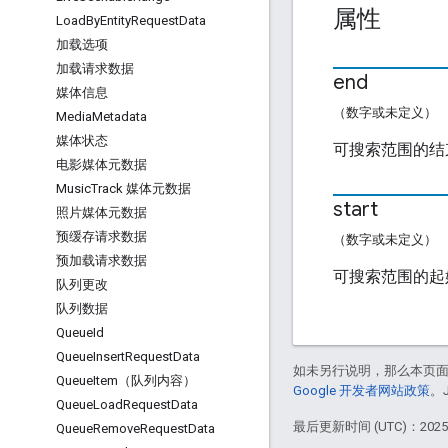
属性
Load
By
Entity
Request
Data
加载选项
加载请求数据
end
媒体信息
（数字或未定义）
Media
Metadata
媒体状态
可搜索范围的结
电影媒体元数据
Music
Track 媒体元数据
start
照片媒体元数据
预缓存请求数据
（数字或未定义）
预加载请求数据
可搜索范围的起
队列更改
队列数据
Queue
Id
Queue
Insert
Request
Data
如未另行说明，那么本页
Queue
Item（队列内容）
Google 开发者网站政策
。
Queue
Load
Request
Data
最后更新时间 (UTC)：2025-
Queue
Remove
Request
Data