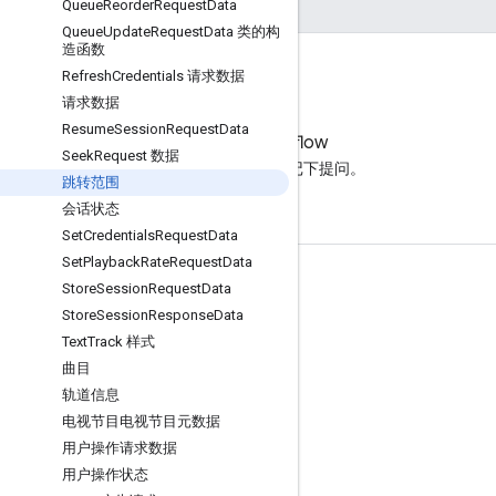
Queue
Reorder
Request
Data
Queue
Update
Request
Data 类的构
造函数
Refresh
Credentials 请求数据
请求数据
Resume
Session
Request
Data
Stack Overflow
Seek
Request 数据
在 google-cast 标记下提问。
跳转范围
会话状态
Set
Credentials
Request
Data
Set
Playback
Rate
Request
Data
产品信息
Store
Session
Request
Data
Store
Session
Response
Data
Cast 开发者控制台
Text
Track 样式
服务条款
曲目
版本说明
轨道信息
电视节目电视节目元数据
用户操作请求数据
用户操作状态