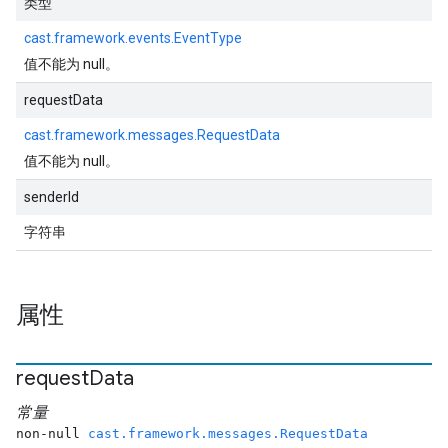
类型
cast.framework.events.EventType
值不能为 null。
requestData
cast.framework.messages.RequestData
值不能为 null。
senderId
字符串
属性
request
Data
常量
non-null
cast.framework.messages.RequestData