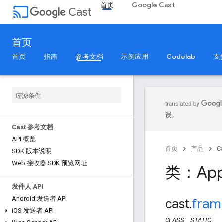
首页
Google Cast
cast
Cast
首页
首页
指南
参考文档
示例应用
Codelab
支
误。
Cast 参考文档
API 概览
首页
产品
C
SDK 版本说明
Web 接收器 SDK 预览网址
类：Appl
发件人 API
Android 发送者 API
cast
.
fram
i
OS 发送者 API
CLASS
STATIC