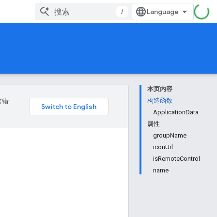
/
本页内容
含错
构造函数
ApplicationData
属性
groupName
iconUrl
isRemoteControl
name