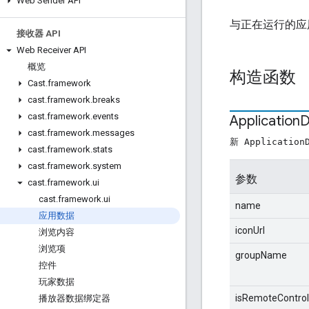
Web Sender API
与正在运行的应
接收器 API
Web Receiver API
概览
构造函数
Cast
.
framework
cast
.
framework
.
breaks
cast
.
framework
.
events
Application
D
cast
.
framework
.
messages
新 ApplicationD
cast
.
framework
.
stats
cast
.
framework
.
system
参数
cast
.
framework
.
ui
cast
.
framework
.
ui
name
应用数据
iconUrl
浏览内容
浏览项
groupName
控件
玩家数据
isRemoteControl
播放器数据绑定器