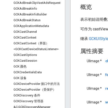
GCKAd
Break
Clip
Vast
Ads
Request
概览
GCKAd
Break
Info
GCKAd
Break
Info
Builder
表示初始说明叠
GCKAd
Break
Status
GCKApplication
Metadata
可作为 castView
GCKCast
Channel
GCKCast
Context
继承
GCKUIStyle
GCKCast
Context（界面）
<GCKCast
Device
Status
Listener>
属性摘要
GCKCast
Options
GCKCast
Session
UIImage *
c
GCK 颜色
GCKCredentials
Data
UIImage *
f
GCK 设备
GCKDevice
Provider 接口中的方法
UIImage *
r
GCKDevice
Provider（受保护）
GCKDiscovery 条件
GCKDiscovery 管理器
UIImage *
v
&C;GCKDiscovery
Manager