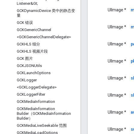
Listener&Gt;
UIImage *
m
GCKDynamic
Device 类中的静态变
量
GCK 错误
UIImage *
m
GCKGeneric
Channel
<GCKGeneric
Channel
Delegate>
UIImage *
p
GCKHLS 细分
GCKHLS 视频片段
GCK 图片
UIImage *
p
GCKJSONUtils
GCKLaunch
Options
UIImage *
s
GCKLogger
<GCKLogger
Delegate>
GCKLogger
Filter
UIImage *
s
GCKMedia
Information
GCKMedia
Information
UIImage *
a
Builder（GCKMedia
Information
Builder）
GCKMedia
Live
Seekable 范围
UIImage *
s
GCKMedia
Load
Options