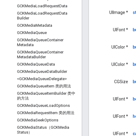
GCKMedia
Load
Request
Data
UIImage *
s
GCKMedia
Load
Request
Data
Builder
GCKMedia
Metadata
UIFont *
b
GCKMedia
Queue
GCKMedia
Queue
Container
Metadata
UIColor *
b
GCKMedia
Queue
Container
Metadata
Builder
UIColor *
b
GCKMedia
Queue
Data
GCKMedia
Queue
Data
Builder
<GCKMedia
Queue
Delegate>
CGSize
b
GCKMedia
Queue
Item 类的用法
GCKMedia
Queue
Item
Builder 类中
的方法
UIFont *
b
GCKMedia
Queue
Load
Options
GCKMedia
Request
Item 类的用法
UIFont *
h
GCKMedia
Seek
Options
GCKMedia
Status（GCKMedia
Status）
UIFont *
c