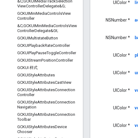
&C;GCKUIMedia
Track
Selection
UIColor *
l
View
Controller
Delegate&G;
GCKUIMini
Media
Controls
View
Controller
NSNumber *
a
&C;GCKUIMini
Media
Controls
View
Controller
Delegate&Gt;
NSNumber *
b
GCKUIMultistate
Button
GCKUIPlayback
Rate
Controller
GCKUIPlay
Pause
Toggle
Controller
UIColor *
p
GCKUIStream
Position
Controller
GCKUI 样式
UIColor *
u
GCKUIStyle
Attributes
GCKUIStyle
Attributes
Cast
View
GCKUIStyle
Attributes
Connection
UIColor *
v
Controller
GCKUIStyle
Attributes
Connection
Navigation
UIColor *
v
GCKUIStyle
Attributes
Connection
Toolbar
UIColor *
v
GCKUIStyle
Attributes
Device
Chooser