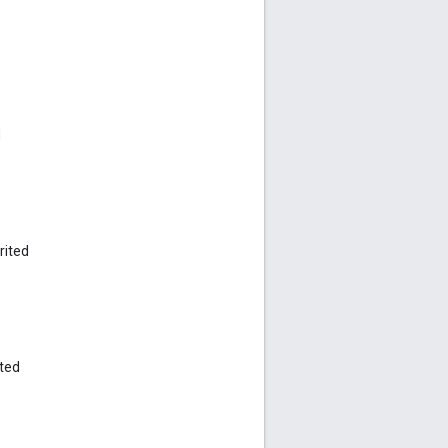
d
rited
ited