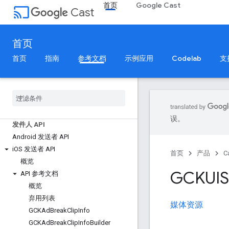
首页
Google Cast
cast
Cast
首页
首页
指南
参考文档
示例应用
Codelab
支
Cast 参考文档
API 概览
SDK 版本说明
Web 接收器 SDK 预览网址
误。
发件人 API
Android 发送者 API
i
OS 发送者 API
首页
产品
C
概览
GCKUIS
API 参考文档
概览
弃用列表
媒体资源
GCKAd
Break
Clip
Info
GCKAd
Break
Clip
Info
Builder