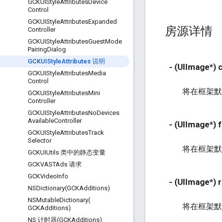
GCKUIStyle
Attributes
Device
Control
GCKUIStyle
Attributes
Expanded
房源详情
Controller
GCKUIStyle
Attributes
Guest
Mode
Pairing
Dialog
GCKUIStyle
Attributes 说明
- (UIImage*)
GCKUIStyle
Attributes
Media
Control
将在框架默
GCKUIStyle
Attributes
Mini
Controller
GCKUIStyle
Attributes
No
Devices
Available
Controller
- (UIImage*)
GCKUIStyle
Attributes
Track
Selector
将在框架默
GCKUIUtils 类中的静态变量
GCKVASTAds 请求
GCKVideo
Info
- (UIImage*)
NSDictionary(
GCKAdditions)
NSMutableDictionary(
将在框架默
GCKAdditions)
NS 计时器(GCKAdditions)