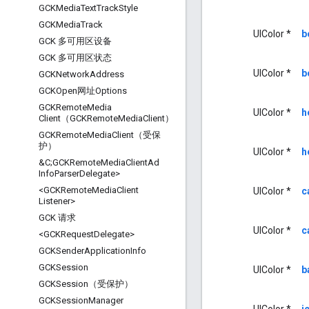
GCKMedia
Text
Track
Style
GCKMedia
Track
UIColor *
b
GCK 多可用区设备
GCK 多可用区状态
UIColor *
b
GCKNetwork
Address
GCKOpen网址Options
GCKRemote
Media
UIColor *
h
Client（GCKRemote
Media
Client）
GCKRemote
Media
Client（受保
护）
UIColor *
h
&C;GCKRemote
Media
Client
Ad
Info
Parser
Delegate>
<GCKRemote
Media
Client
UIColor *
c
Listener>
GCK 请求
UIColor *
c
<GCKRequest
Delegate>
GCKSender
Application
Info
GCKSession
UIColor *
b
GCKSession（受保护）
GCKSession
Manager
UIColor *
i