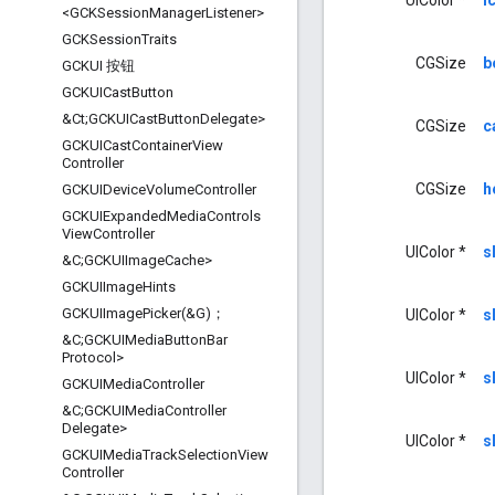
<GCKSession
Manager
Listener>
GCKSession
Traits
CGSize
b
GCKUI 按钮
GCKUICast
Button
&Ct;GCKUICast
Button
Delegate>
CGSize
c
GCKUICast
Container
View
Controller
CGSize
h
GCKUIDevice
Volume
Controller
GCKUIExpanded
Media
Controls
View
Controller
UIColor *
s
&C;GCKUIImage
Cache>
GCKUIImage
Hints
GCKUIImagePicker(
&G)；
UIColor *
s
&C;GCKUIMedia
Button
Bar
Protocol>
UIColor *
s
GCKUIMedia
Controller
&C;GCKUIMedia
Controller
Delegate>
UIColor *
s
GCKUIMedia
Track
Selection
View
Controller