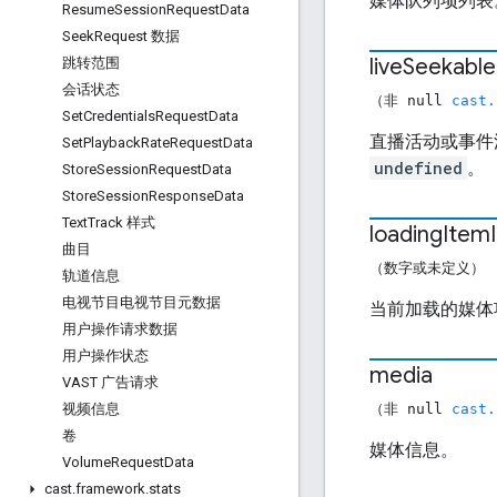
媒体队列项列表
Resume
Session
Request
Data
Seek
Request 数据
live
Seekable
跳转范围
会话状态
（非 null
cast.
Set
Credentials
Request
Data
直播活动或事件
Set
Playback
Rate
Request
Data
undefined
。
Store
Session
Request
Data
Store
Session
Response
Data
Text
Track 样式
loading
Item
曲目
（数字或未定义）
轨道信息
电视节目电视节目元数据
当前加载的媒体
用户操作请求数据
用户操作状态
media
VAST 广告请求
（非 null
cast.
视频信息
卷
媒体信息。
Volume
Request
Data
cast
.
framework
.
stats