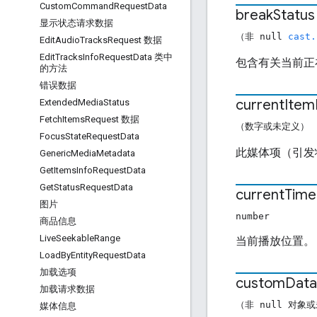
Custom
Command
Request
Data
break
Status
显示状态请求数据
（非 null
cast.
Edit
Audio
Tracks
Request 数据
Edit
Tracks
Info
Request
Data 类中
包含有关当前正
的方法
错误数据
current
Item
Extended
Media
Status
Fetch
Items
Request 数据
（数字或未定义）
Focus
State
Request
Data
此媒体项（引发
Generic
Media
Metadata
Get
Items
Info
Request
Data
Get
Status
Request
Data
current
Time
图片
number
商品信息
Live
Seekable
Range
当前播放位置。
Load
By
Entity
Request
Data
加载选项
custom
Data
加载请求数据
（非 null 对象
媒体信息