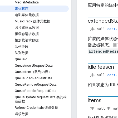
Media
Metadata
应用特定的媒体
媒体状态
电影媒体元数据
extended
St
Music
Track 媒体元数据
照片媒体元数据
（非 null
cast.
预缓存请求数据
扩展的媒体状态
预加载请求数据
播放器状态。目
队列更改
ExtendedMedi
队列数据
Queue
Id
Queue
Insert
Request
Data
idle
Reason
Queue
Item（队列内容）
（非 null
cast.
Queue
Load
Request
Data
如果状态为 ID
Queue
Remove
Request
Data
Queue
Reorder
Request
Data
Queue
Update
Request
Data 类的构
items
造函数
Refresh
Credentials 请求数据
（非 null 非 n
请求数据