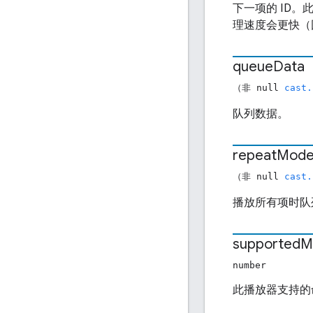
下一项的 ID
理速度会更快（
queue
Data
（非 null
cast.
队列数据。
repeat
Mod
（非 null
cast.
播放所有项时队
supported
M
number
此播放器支持的