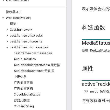
Web Sender API
表示媒体会话的
接收器 API
Web Receiver API
概览
构造函数
Cast
.
framework
cast
.
framework
.
breaks
cast
.
framework
.
events
Media
Statu
cast
.
framework
.
messages
新增 MediaStatu
cast
.
framework
.
messages
Audio
Track
Info
Audiobook
Chapter
Media 元数据
属性
Audiobook
Container 元数据
中场休息
广告插播剪辑
active
Track
I
广告插播状态
（非 null 数字
Cloud
Media
Status
与有效轨道对应的
容器元数据
Content
Rating