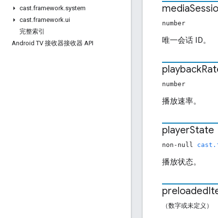
media
Sessi
cast
.
framework
.
system
cast
.
framework
.
ui
number
完整索引
唯一会话 ID。
Android TV 接收器接收器 API
playback
Rat
number
播放速率。
player
State
non-null
cast.
播放状态。
preloaded
I
（数字或未定义）