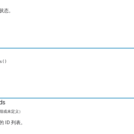
状态。
s
s()
ds
数组或未定义）
 ID 列表。