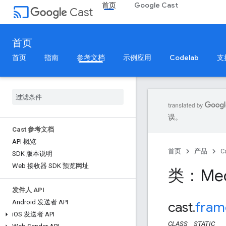
首页
Google Cast
cast
Cast
首页
首页
指南
参考文档
示例应用
Codelab
支
误。
Cast 参考文档
API 概览
首页
产品
C
SDK 版本说明
Web 接收器 SDK 预览网址
类：Med
发件人 API
Android 发送者 API
cast
.
fram
i
OS 发送者 API
CLASS
STATIC