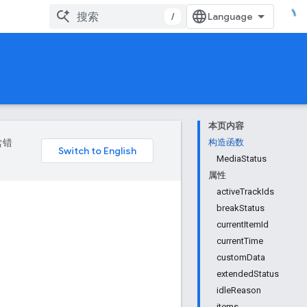
/
本页内容
含错
构造函数
MediaStatus
属性
activeTrackIds
breakStatus
currentItemId
currentTime
customData
extendedStatus
idleReason
items