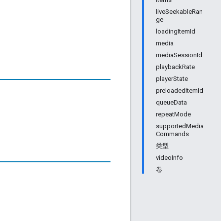
liveSeekableRan
ge
loadingItemId
media
mediaSessionId
playbackRate
playerState
preloadedItemId
queueData
repeatMode
supportedMedia
Commands
类型
videoInfo
卷