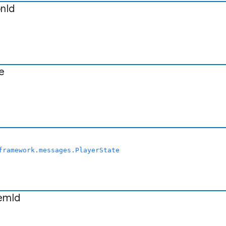
on
Id
e
framework.messages.PlayerState
tem
Id