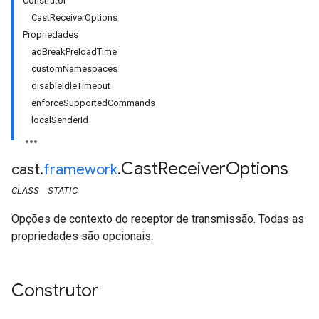
Construtor
CastReceiverOptions
Propriedades
adBreakPreloadTime
customNamespaces
disableIdleTimeout
enforceSupportedCommands
localSenderId
Cast
Receiver
Options
cast
.
framework
.
CLASS
STATIC
Opções de contexto do receptor de transmissão. Todas as
propriedades são opcionais.
Construtor