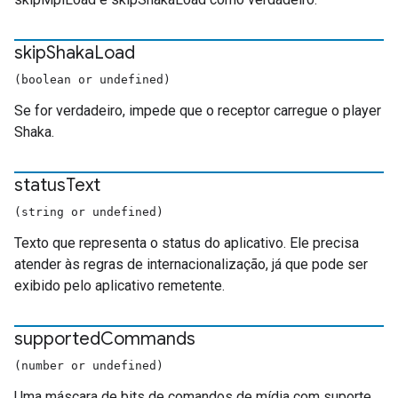
skip
Shaka
Load
(boolean or undefined)
Se for verdadeiro, impede que o receptor carregue o player
Shaka.
status
Text
(string or undefined)
Texto que representa o status do aplicativo. Ele precisa
atender às regras de internacionalização, já que pode ser
exibido pelo aplicativo remetente.
supported
Commands
(number or undefined)
Uma máscara de bits de comandos de mídia com suporte