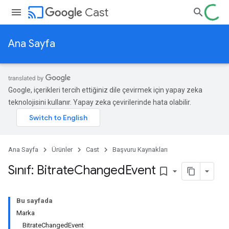
cast
Cast
Ana Sayfa
Google, içerikleri tercih ettiğiniz dile çevirmek için yapay zeka
teknolojisini kullanır. Yapay zeka çevirilerinde hata olabilir.
Ana Sayfa
Ürünler
Cast
Başvuru Kaynakları
Sınıf: Bitrate
Changed
Event
bookmark_border
Bu sayfada
Marka
BitrateChangedEvent