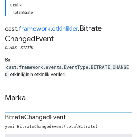
Özellik
totalBitrate
Bitrate
cast
.
framework
.
etkinlikler
.
Changed
Event
CLASS
STATIK
Bir
cast.framework.events.EventType.BITRATE_CHANGE
D
etkinliğinin etkinlik verileri.
Marka
Bitrate
Changed
Event
yeni BitrateChangedEvent(totalBitrate)