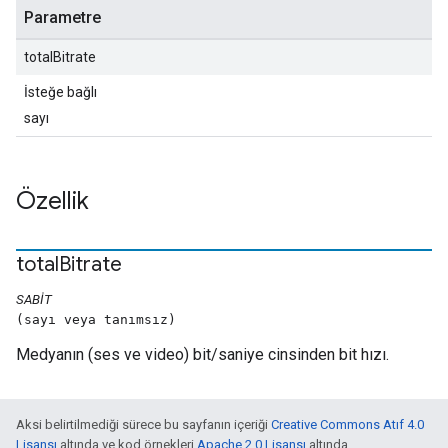
Parametre
totalBitrate
İsteğe bağlı
sayı
Özellik
total
Bitrate
SABIT
(sayı veya tanımsız)
Medyanın (ses ve video) bit/saniye cinsinden bit hızı.
Aksi belirtilmediği sürece bu sayfanın içeriği
Creative Commons Atıf 4.0
Lisansı
altında ve kod örnekleri
Apache 2.0 Lisansı
altında