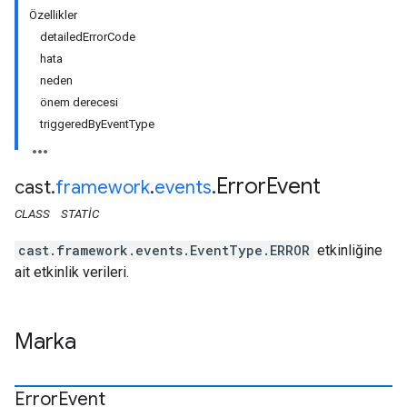
Özellikler
detailedErrorCode
hata
neden
önem derecesi
triggeredByEventType
Error
Event
cast
.
framework
.
events
.
CLASS
STATIC
cast.framework.events.EventType.ERROR
etkinliğine
ait etkinlik verileri.
Marka
Error
Event