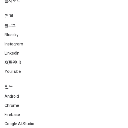
출시 노트
연결
블로그
Bluesky
Instagram
LinkedIn
X(트위터)
YouTube
빌드
Android
Chrome
Firebase
Google AI Studio