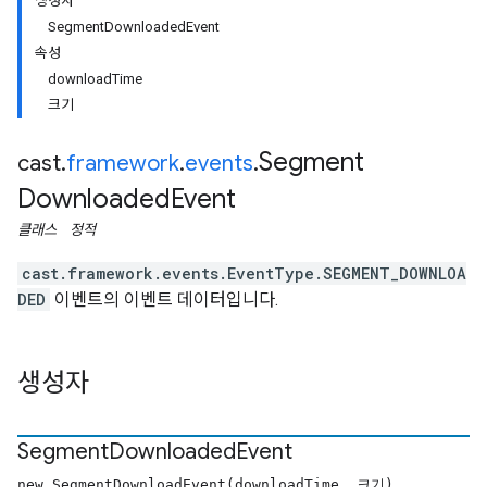
생성자
SegmentDownloadedEvent
속성
downloadTime
크기
Segment
cast
.
framework
.
events
.
Downloaded
Event
클래스
정적
cast.framework.events.EventType.SEGMENT_DOWNLOA
DED
이벤트의 이벤트 데이터입니다.
생성자
Segment
Downloaded
Event
new SegmentDownloadEvent(downloadTime, 크기)