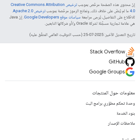
إنّ محتوى هذه الصفحة مرخّص بموجب
ترخيص Creative Commons Attribution
4.0‏
ما لم يُنصّ على خلاف ذلك، ونماذج الرموز مرخّصة بموجب
ترخيص Apache 2.0‏
.
للاطّلاع على التفاصيل، يُرجى مراجعة
سياسات موقع Google Developers‏
. إنّ Java
هي علامة تجارية مسجَّلة لشركة Oracle و/أو شركائها التابعين.
تاريخ التعديل الأخير: 2025-07-25 (حسب التوقيت العالمي المتفَّق عليه)
Stack Overflow
GitHub
Google Groups
معلومات حول المنتجات
وحدة تحكم مطوّري برامج البث
بنود الخدمة
ملاحظات الإصدار