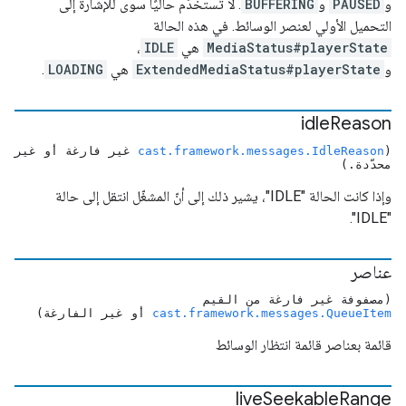
و
PAUSED
و
BUFFERING
. لا تُستخدَم حاليًا سوى للإشارة إلى
التحميل الأولي لعنصر الوسائط. في هذه الحالة
MediaStatus#playerState
هي
IDLE
،
و
ExtendedMediaStatus#playerState
هي
LOADING
.
idle
Reason
(
cast.framework.messages.IdleReason
غير فارغة أو غير
محدّدة.)
وإذا كانت الحالة "IDLE"، يشير ذلك إلى أنّ المشغّل انتقل إلى حالة
"IDLE".
عناصر
(مصفوفة غير فارغة من القيم
cast.framework.messages.QueueItem
أو غير الفارغة)
قائمة بعناصر قائمة انتظار الوسائط
live
Seekable
Range