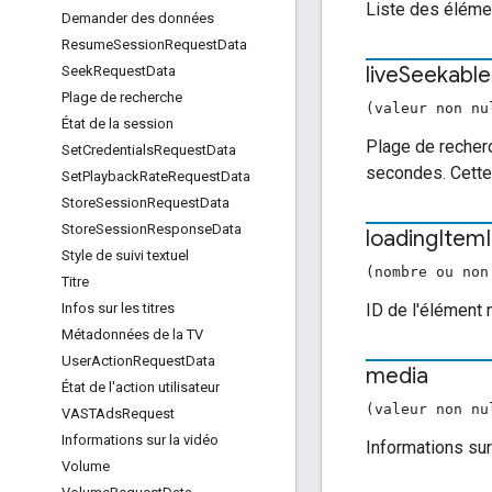
Liste des élémen
Demander des données
Resume
Session
Request
Data
live
Seekable
Seek
Request
Data
Plage de recherche
(valeur non n
État de la session
Plage de recherc
Set
Credentials
Request
Data
secondes. Cette
Set
Playback
Rate
Request
Data
Store
Session
Request
Data
Store
Session
Response
Data
loading
Item
Style de suivi textuel
(nombre ou non
Titre
ID de l'élément 
Infos sur les titres
Métadonnées de la TV
User
Action
Request
Data
media
État de l'action utilisateur
(valeur non n
VASTAds
Request
Informations sur la vidéo
Informations sur
Volume