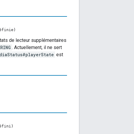
éfinie)
états de lecteur supplémentaires
ERING
. Actuellement, il ne sert
diaStatus#playerState
est
éfini)