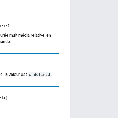
inie)
urée multimédia relative, en
mande.
é, la valeur est
undefined
.
nie)