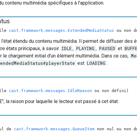
u contenu multimédia spécifiques à l'application.
atus
ulle
cast.framework.messages.ExtendedMediaStatus
ou non d
 l'état étendu du contenu multimédia. Il permet de diffuser des 
re états principaux, à savoir
IDLE
,
PLAYING
,
PAUSED
et
BUFF
r le chargement initial d'un élément multimédia. Dans ce cas,
Me
tendedMediaStatus#playerState
est
LOADING
.
ulle
cast.framework.messages.IdleReason
ou non défini)
LE", la raison pour laquelle le lecteur est passé à cet état.
nul de
cast.framework.messages.QueueItem
non nul ou non d