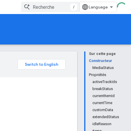
/
Sur cette page
e
Constructeur
MediaStatus
Propriétés
activeTrackIds
breakStatus
currentItemId
currentTime
customData
extendedStatus
idleReason
items