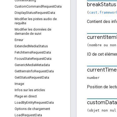
Content
Rating
break
Status
Custom
Command
Request
Data
(
cast.framewor
Display
Status
Request
Data
Modifier les pistes audio de
Contient des inf
requête
Modifier les données de
demande de suivi
current
Item
Erreur
(nombre ou non
Extended
Media
Status
Fetch
Items
Request
Data
ID de cet élément
Focus
State
Request
Data
Generic
Media
Metadata
current
Time
Get
Items
Info
Request
Data
Get
Status
Request
Data
number
Image
Position de lect
Infos sur les articles
Plage en direct
custom
Data
Load
By
Entity
Request
Data
Options de chargement
(objet non nul
Load
Request
Data