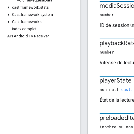
Volume
Request
Data
media
Sessi
cast
.
framework
.
stats
Cast
.
framework
.
system
number
Cast
.
framework
.
ui
ID de session u
Index complet
API Android TV Receiver
playback
Rat
number
Vitesse de lectu
player
State
non-null
cast.
État de la lecture
preloaded
I
(nombre ou non