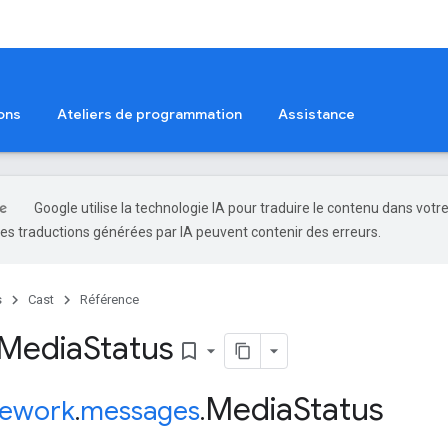
ons
Ateliers de programmation
Assistance
Google utilise la technologie IA pour traduire le contenu dans votr
es traductions générées par IA peuvent contenir des erreurs.
s
Cast
Référence
 Media
Status
bookmark_border
Media
Status
ework
.
messages
.