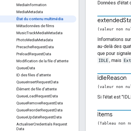
Données d'état d
Media
Information
Media
Metadata
extended
St
État du contenu multimédia
Métadonnées de films
(valeur non n
Music
Track
Media
Metadata
Informations sur
Photo
Media
Metadata
au-delà des quat
Precache
Request
Data
que pour signale
Preload
Request
Data
IDLE
, mais
Ex
Modification de la file d'attente
Queue
Data
ID des files d'attente
idle
Reason
Queue
Insert
Request
Data
(valeur non n
Élément de file d'attente
Queue
Load
Request
Data
Si l'état est "ID
Queue
Remove
Request
Data
Queue
Reorder
Request
Data
items
Queue
Update
Request
Data
(Tableau non 
Actualiser
Credentials Request
Data