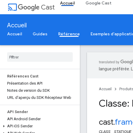
Accueil
Google Cast
cast
Cast
Accueil
Accueil
Guides
Référence
Exemples d'applicati
langue préférée. L
Références Cast
Présentation des API
Accueil
Produit
Notes de version du SDK
URL d'aperçu du SDK Récepteur Web
Classe:
API Sender
API Android Sender
cast
.
fram
API i
OS Sender
CLASS
STATIQUE