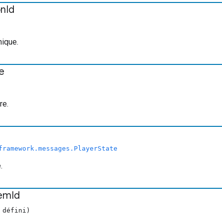
on
Id
nique.
e
re.
framework.messages.PlayerState
.
tem
Id
 défini)