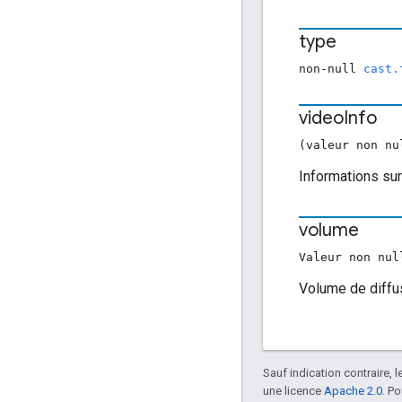
type
non-null
cast.
video
Info
(valeur non n
Informations sur
volume
Valeur non nu
Volume de diffus
Sauf indication contraire, 
une licence
Apache 2.0
. P