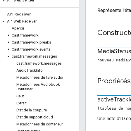
API Web Sender
Représente l'éta
API Receiver
API Web Receiver
Aperçu
Construct
Cast
.
framework
Cast
.
framework
.
breaks
Cast
.
framework
.
events
Media
Statu
cast
.
framework
.
messages
nouveau MediaS
cast
.
framework
.
messages
Audio
Track
Info
Métadonnées du livre audio
Propriétés
Métadonnées Audiobook
Container
Saut
active
Track
I
Extrait
(tableau de no
État de la coupure
État du support cloud
Une liste d'ID c
Métadonnées du conteneur