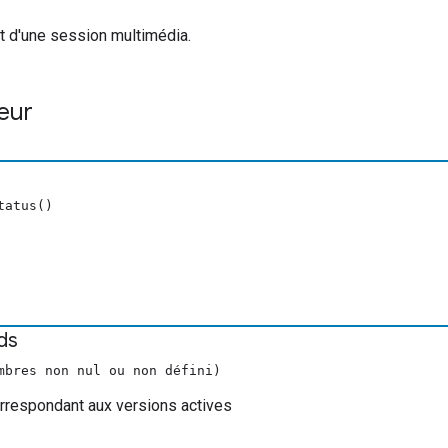
t d'une session multimédia.
eur
s
tatus()
ds
mbres non nul ou non défini)
orrespondant aux versions actives