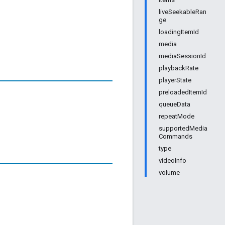
liveSeekableRan
ge
loadingItemId
media
mediaSessionId
playbackRate
playerState
preloadedItemId
queueData
repeatMode
supportedMedia
Commands
type
videoInfo
volume