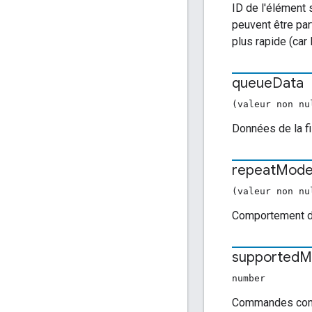
ID de l'élément 
peuvent être par
plus rapide (car
queue
Data
(valeur non n
Données de la fi
repeat
Mod
(valeur non n
Comportement de 
supported
M
number
Commandes compa