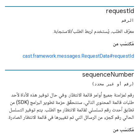
request
Id
الرقم
معرّف الطلب، يُستخدم لربط الطلب/الاستجابة.
مُكتسَب من
cast.framework.messages.RequestData#requestId
sequence
Number
(رقم أو غير محدد)
رقم لمزامنة جميع أوامر قائمة الانتظار. وفي حال توفير هذه الأداة لأحد
طلبات قائمة المحتوى التالي، ستتحقّق حزمة تطوير البرامج (SDK) من
تطابق أحدث رقم تسلسلي لقائمة الانتظار مع الطلب. يتم توفير التسلسل
الحالي رقم كجزء من الرسائل التي تم تغييرها في قائمة الانتظار الصادرة.
مُكتسَب من