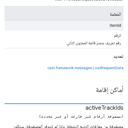
المَعلمة
itemId
الرقم
رقم تعريف عنصر قائمة المحتوى التالي.
تمديد
cast.framework.messages.LoadRequestData
أماكن إقامة
active
Track
Ids
(مصفوفة أرقام غير فارغة أو غير محددة)
مصفوفة من معرّفات التتبع النشطة. وإذا لم تتوفر المصفوفة، ستكون