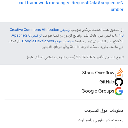
cast.framework.messages.RequestData#sequenceN
umber
إنّ محتوى هذه الصفحة مرخّص بموجب
ترخيص Creative Commons Attribution
4.0‏
ما لم يُنصّ على خلاف ذلك، ونماذج الرموز مرخّصة بموجب
ترخيص Apache 2.0‏
.
للاطّلاع على التفاصيل، يُرجى مراجعة
سياسات موقع Google Developers‏
. إنّ Java
هي علامة تجارية مسجَّلة لشركة Oracle و/أو شركائها التابعين.
تاريخ التعديل الأخير: 2025-07-25 (حسب التوقيت العالمي المتفَّق عليه)
Stack Overflow
GitHub
Google Groups
معلومات حول المنتجات
وحدة تحكم مطوّري برامج البث