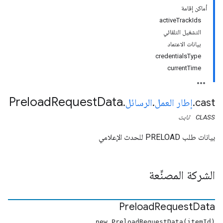
أماكن إقامة
activeTrackIds
التشغيل التلقائي
بيانات الاعتماد
credentialsType
currentTime
Preload
Request
Data
cast
.
إطار العمل
.
الرسائل
.
CLASS
ثابت
بيانات طلب PRELOAD للحدث الإعلامي
الشركة المصنِّعة
Preload
Request
Data
new PreloadRequestData(itemId)