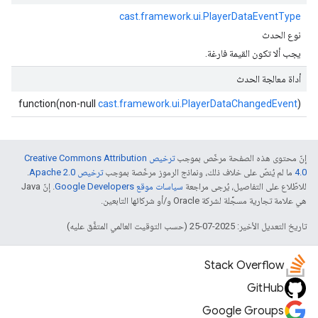
cast.framework.ui.PlayerDataEventType
نوع الحدث
يجب ألا تكون القيمة فارغة.
أداة معالجة الحدث
function(non-null
cast.framework.ui.PlayerDataChangedEvent
)
إنّ محتوى هذه الصفحة مرخّص بموجب
ترخيص Creative Commons Attribution
4.0‏
ما لم يُنصّ على خلاف ذلك، ونماذج الرموز مرخّصة بموجب
ترخيص Apache 2.0‏
.
للاطّلاع على التفاصيل، يُرجى مراجعة
سياسات موقع Google Developers‏
. إنّ Java
هي علامة تجارية مسجَّلة لشركة Oracle و/أو شركائها التابعين.
تاريخ التعديل الأخير: 2025-07-25 (حسب التوقيت العالمي المتفَّق عليه)
Stack Overflow
GitHub
Google Groups