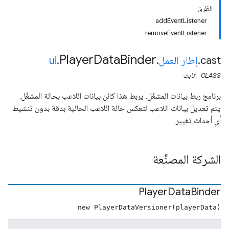
الطُرق
addEventListener
removeEventListener
Player
Data
Binder
cast
.
إطار العمل
.
.
ui
CLASS
ثابت
برنامج ربط بيانات المشغّل. يربط هذا كائن بيانات اللاعب بحالة المشغّل.
يتم تعديل بيانات اللاعب لتعكس حالة اللاعب الحالية بدقة بدون تنشيط
أي أحداث تغيير.
الشركة المصنِّعة
Player
Data
Binder
new PlayerDataVersioner(playerData)