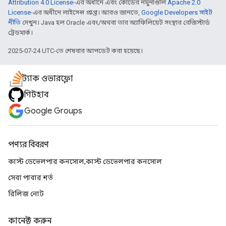
Attribution 4.0 License
-এর অধীনে এবং কোডের নমুনাগুলি
Apache 2.0
License
-এর অধীনে লাইসেন্স প্রাপ্ত। আরও জানতে,
Google Developers সাইট
নীতি
দেখুন। Java হল Oracle এবং/অথবা তার অ্যাফিলিয়েট সংস্থার রেজিস্টার্ড
ট্রেডমার্ক।
2025-07-24 UTC-তে শেষবার আপডেট করা হয়েছে।
স্ট্যাক ওভারফ্লো
গিটহাব
Google Groups
পণ্যর বিবরণ
কাস্ট ডেভেলপার কনসোল,কাস্ট ডেভেলপার কনসোল
সেবা পাবার শর্ত
রিলিজ নোট
কানেক্ট করুন