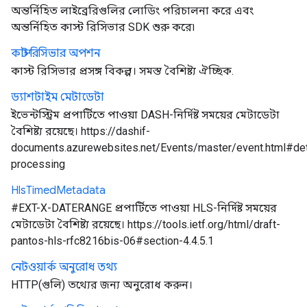
অন্তর্নিহিত লাইব্রেরিগুলির লোডিং পরিচালনা করে এবং
অন্তর্নিহিত কাস্ট রিসিভার SDK শুরু করে৷
কাস্ট রিসিভার অপশন
কাস্ট রিসিভার প্রসঙ্গ বিকল্প। সমস্ত বৈশিষ্ট্য ঐচ্ছিক.
ড্যাশটাইম মেটাডেটা
ইভেন্টস্ট্রিম প্রপার্টিতে পাওয়া DASH-নির্দিষ্ট সময়ের মেটাডেটা
বৈশিষ্ট্য রয়েছে। https://dashif-
documents.azurewebsites.net/Events/master/event.html#det
processing
Hls
Timed
Metadata
#EXT-X-DATERANGE প্রপার্টিতে পাওয়া HLS-নির্দিষ্ট সময়ের
মেটাডেটা বৈশিষ্ট্য রয়েছে। https://tools.ietf.org/html/draft-
pantos-hls-rfc8216bis-06#section-4.4.5.1
নেটওয়ার্ক অনুরোধ তথ্য
HTTP(গুলি) তথ্যের জন্য অনুরোধ করুন।