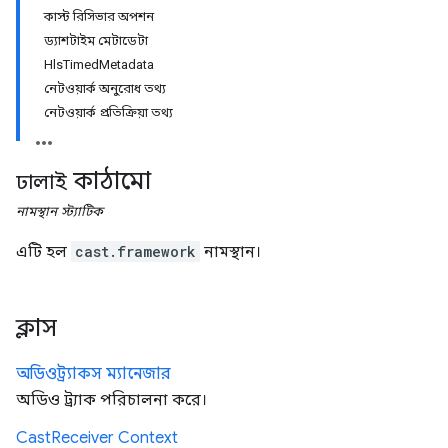
কাস্ট রিসিভার অপশন
ড্যাশটাইম মেটাডেটা
HlsTimedMetadata
নেটওয়ার্ক অনুরোধ তথ্য
নেটওয়ার্ক প্রতিক্রিয়া তথ্য
কাঠামো
ঢালাই
নামস্থান
স্ট্যাটিক
এটি হল
cast.framework
নামস্থান।
ক্লাস
অডিওট্র্যাকস ম্যানেজার
অডিও ট্র্যাক পরিচালনা করে।
Cast
Receiver Context