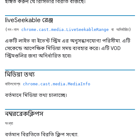
ইঙ্গিত করুন যে রিসিভার বিরতি বাজছে।
live
Seekable রেঞ্জ
(নন-নাল
chrome.cast.media.LiveSeekableRange
বা অনির্ধারিত)
একটি লাইভ বা ইভেন্ট স্ট্রিম এর অনুসন্ধানযোগ্য পরিসীমা. এটি
সেকেন্ডে আপেক্ষিক মিডিয়া সময় ব্যবহার করে। এটি VOD
স্ট্রিমগুলির জন্য অনির্ধারিত হবে৷
মিডিয়া তথ্য
বাতিলযোগ্য
chrome.cast.media.MediaInfo
বর্তমানে মিডিয়া তথ্য চালাচ্ছে।
নম্বরব্রেকক্লিপস
সংখ্যা
বর্তমান বিরতিতে বিরতি ক্লিপ সংখ্যা.