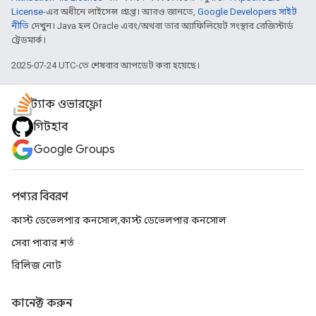
License
-এর অধীনে লাইসেন্স প্রাপ্ত। আরও জানতে,
Google Developers সাইট
নীতি
দেখুন। Java হল Oracle এবং/অথবা তার অ্যাফিলিয়েট সংস্থার রেজিস্টার্ড
ট্রেডমার্ক।
2025-07-24 UTC-তে শেষবার আপডেট করা হয়েছে।
স্ট্যাক ওভারফ্লো
গিটহাব
Google Groups
পণ্যর বিবরণ
কাস্ট ডেভেলপার কনসোল,কাস্ট ডেভেলপার কনসোল
সেবা পাবার শর্ত
রিলিজ নোট
কানেক্ট করুন