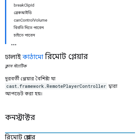
breakClipId
ব্রেকআইডি
canControlVolume
বিরতি দিতে পারেন
চাইতে পারেন
রিমোট প্লেয়ার
ঢালাই
কাঠামো
ক্লাস
স্ট্যাটিক
দূরবর্তী প্লেয়ার বৈশিষ্ট্য যা
cast.framework.RemotePlayerController
দ্বারা
আপডেট করা হয়।
কনস্ট্রাক্টর
রিমোট প্লেয়ার