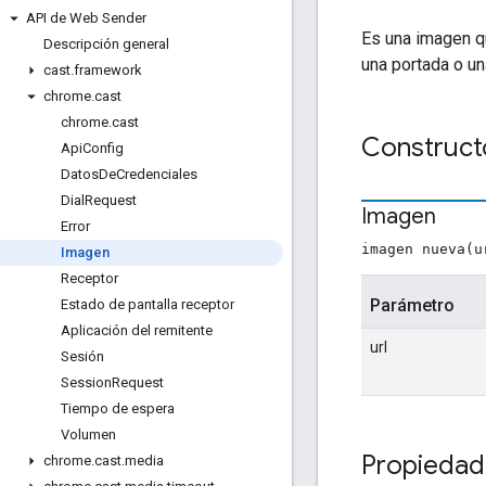
API de Web Sender
Es una imagen qu
Descripción general
una portada o un
cast
.
framework
chrome
.
cast
chrome
.
cast
Construct
Api
Config
Datos
De
Credenciales
Dial
Request
Imagen
Error
imagen nueva(u
Imagen
Receptor
Parámetro
Estado de pantalla receptor
Aplicación del remitente
url
Sesión
Session
Request
Tiempo de espera
Volumen
Propiedad
chrome
.
cast
.
media