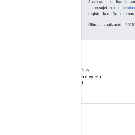
Salvo que se indique lo con
están sujetos a la
licencia
registrada de Oracle o sus 
Última actualización: 2025
Stack Overflow
Haz preguntas con la etiqueta
google-cast.
Información sobre el producto
Consola para desarrolladores de Cast
Condiciones del Servicio