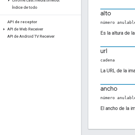
chrome
.
cast
.
media
.
timeout
Índice de todo
alto
API de receptor
número anulabl
API de Web Receiver
Es la altura de l
API de Android TV Receiver
url
cadena
La URL de la im
ancho
número anulabl
El ancho de la i