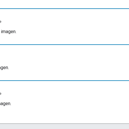
e
a imagen.
agen.
e
magen.