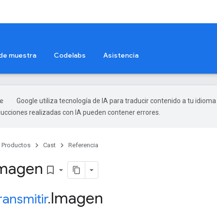
 de muestra
Codelabs
Asistencia
Google utiliza tecnología de IA para traducir contenido a tu idioma
ducciones realizadas con IA pueden contener errores.
Productos
Cast
Referencia
Imagen
bookmark_border
Imagen
ransmitir
.