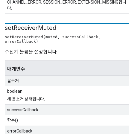
CHANNEL_ERROR, SESSION_ERROR, EXTENSION_MISSING입니
다.
set
Receiver
Muted
setReceiverMuted(muted, successCallback,
errorCallback)
수신기 볼륨을 설정합니다.
매개변수
음소거
boolean
새 음소거 상태입니다.
successCallback
함수()
errorCallback