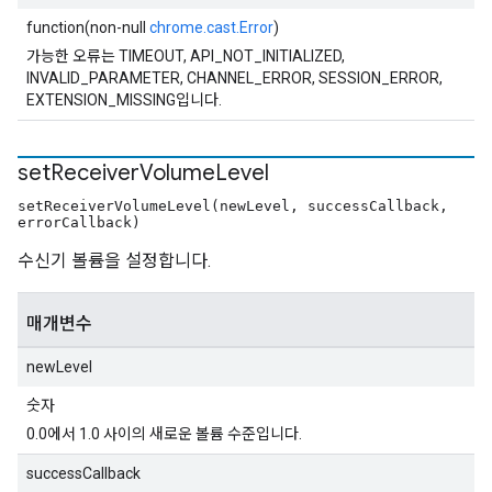
function(non-null
chrome.cast.Error
)
가능한 오류는 TIMEOUT, API_NOT_INITIALIZED,
INVALID_PARAMETER, CHANNEL_ERROR, SESSION_ERROR,
EXTENSION_MISSING입니다.
set
Receiver
Volume
Level
setReceiverVolumeLevel(newLevel, successCallback,
errorCallback)
수신기 볼륨을 설정합니다.
매개변수
newLevel
숫자
0.0에서 1.0 사이의 새로운 볼륨 수준입니다.
successCallback