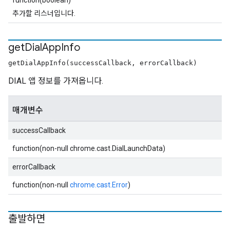
function(boolean)
추가할 리스너입니다.
get
Dial
App
Info
getDialAppInfo(successCallback, errorCallback)
DIAL 앱 정보를 가져옵니다.
매개변수
successCallback
function(non-null chrome.cast.DialLaunchData)
errorCallback
function(non-null
chrome.cast.Error
)
출발하면