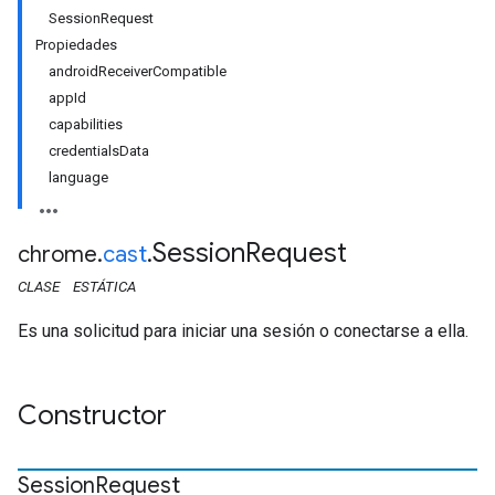
SessionRequest
Propiedades
androidReceiverCompatible
appId
capabilities
credentialsData
language
Session
Request
chrome
.
cast
.
CLASE
ESTÁTICA
Es una solicitud para iniciar una sesión o conectarse a ella.
Constructor
Session
Request