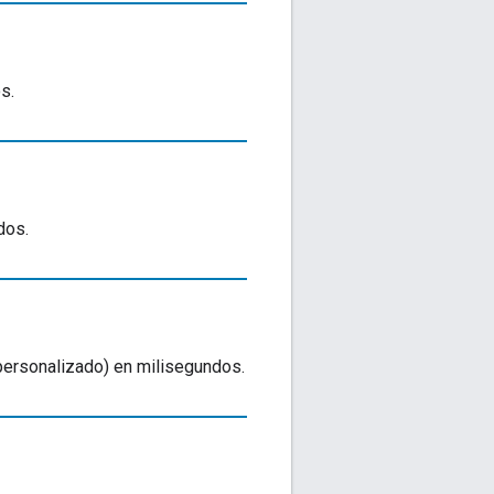
s.
dos.
ersonalizado) en milisegundos.