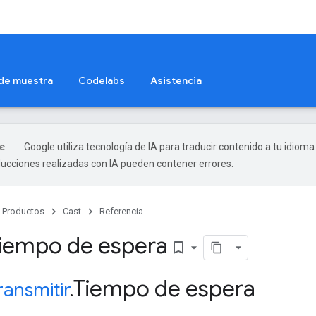
 de muestra
Codelabs
Asistencia
Google utiliza tecnología de IA para traducir contenido a tu idioma
ducciones realizadas con IA pueden contener errores.
Productos
Cast
Referencia
Tiempo de espera
bookmark_border
Tiempo de espera
ransmitir
.