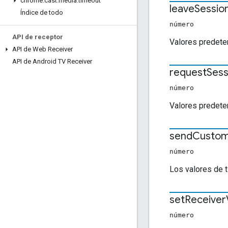
chrome
.
cast
.
media
.
timeout
leave
Sessio
Índice de todo
número
API de receptor
Valores predete
API de Web Receiver
API de Android TV Receiver
request
Sess
número
Valores predete
send
Custo
número
Los valores de 
set
Receiver
número