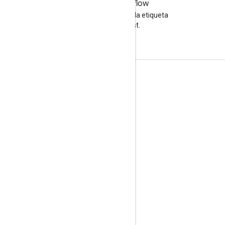
Stack Overflow
Haz preguntas con la etiqueta
google-cast.
Información sobre el producto
Consola para desarrolladores de Cast
Condiciones del Servicio
Notas de versión