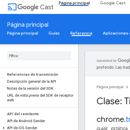
Página principal
Google Cast
cast
Cast
Página principal
Página principal
Guías
Referencia
Aplicaciones
preferido. Las tra
Referencias de transmisión
Descripción general de la API
Página principal
Notas de la versión del SDK
URL de vista previa del SDK de receptor
Clase: 
web
API del remitente
chrome
.
t
API de Android Sender
API de i
OS Sender
CLASE
ESTÁTICA