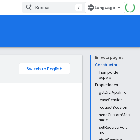
/
En esta página
Constructor
Tiempo de
espera
Propiedades
getDialAppInfo
leaveSession
requestSession
sendCustomMes
sage
setReceiverVolu
me
stopSession