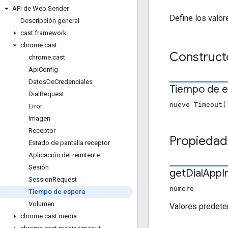
API de Web Sender
Define los valo
Descripción general
cast
.
framework
chrome
.
cast
Construct
chrome
.
cast
Api
Config
Datos
De
Credenciales
Tiempo de 
Dial
Request
nuevo Timeout(
Error
Imagen
Receptor
Propiedad
Estado de pantalla receptor
Aplicación del remitente
Sesión
get
Dial
App
I
Session
Request
número
Tiempo de espera
Volumen
Valores predete
chrome
.
cast
.
media