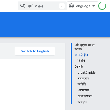
/
এই পৃষ্ঠায় যা যা
আছে
কনস্ট্রাক্টর
বিরতি
বৈশিষ্ট্য
breakClipIds
সময়কাল
আইডি
এম্বেডেড
দেখা হয়েছে
অবস্থান