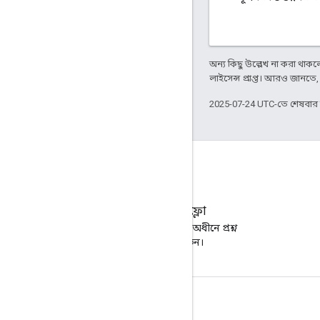
অন্য কিছু উল্লেখ না করা থাকলে,
লাইসেন্স প্রাপ্ত। আরও জানতে
2025-07-24 UTC-তে শেষবা
স্ট্যাক ওভারফ্লো
google-cast ট্যাগের অধীনে প্রশ্ন
জিজ্ঞাসা করুন।
পণ্যর বিবরণ