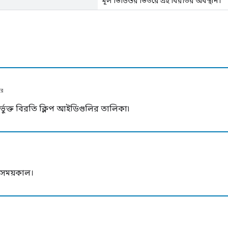
মূল ভিডিওর ভিতরে এই বিরতির অবস্থান।
রে
্ভুক্ত বিরতি ক্লিপ আইডিগুলির তালিকা৷
 সময়কাল।