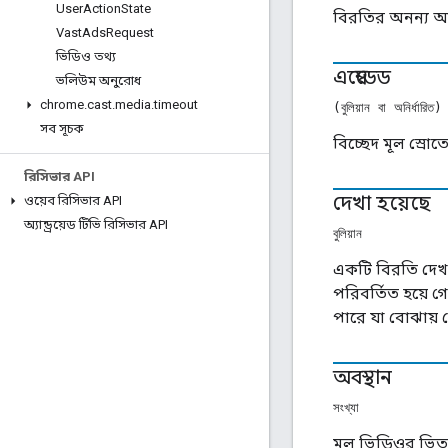
User
Action
State
বিরতির অনন্য 
Vast
Ads
Request
ভিডিও তথ্য
এম্বেডেড
ভলিউম অনুরোধ
chrome
.
cast
.
media
.
timeout
(বুলিয়ান বা অনির্ধারিত)
সব সূচক
বিচ্ছেদ মূল স্রো
রিসিভার API
দেখা হয়েছে
ওয়েব রিসিভার API
অ্যান্ড্রয়েড টিভি রিসিভার API
বুলিয়ান
একটি বিরতি দেখা হ
পরিবর্তিত হয়ে 
পারে যা বোঝায় 
অবস্থান
সংখ্যা
মূল ভিডিওর ভিতর