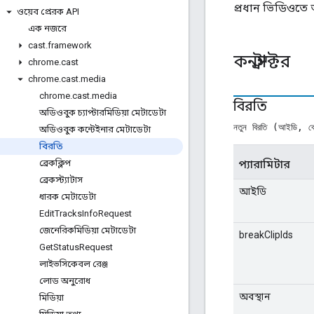
প্রধান ভিডিওতে অ
ওয়েব প্রেরক API
এক নজরে
cast
.
framework
কনস্ট্রাক্টর
chrome
.
cast
chrome
.
cast
.
media
chrome
.
cast
.
media
বিরতি
অডিওবুক চ্যাপ্টারমিডিয়া মেটাডেটা
নতুন বিরতি (আইডি, ব্
অডিওবুক কন্টেইনার মেটাডেটা
বিরতি
প্যারামিটার
ব্রেকক্লিপ
ব্রেকস্ট্যাটাস
আইডি
ধারক মেটাডেটা
Edit
Tracks
Info
Request
জেনেরিকমিডিয়া মেটাডেটা
breakClipIds
Get
Status
Request
লাইভসিকেবল রেঞ্জ
লোড অনুরোধ
অবস্থান
মিডিয়া