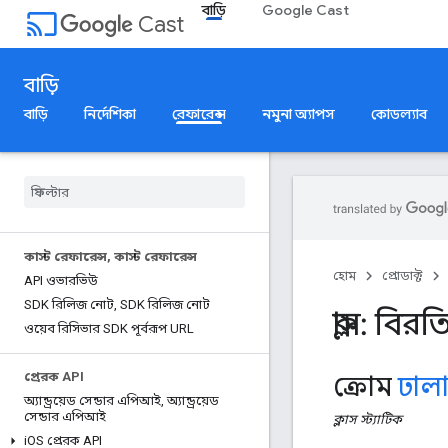
বাড়ি
Google Cast
cast
Cast
বাড়ি
বাড়ি
নির্দেশিকা
রেফারেন্স
নমুনা অ্যাপস
কোডল্যাব
কাস্ট রেফারেন্স
,
কাস্ট রেফারেন্স
হোম
প্রোডাক্ট
API ওভারভিউ
SDK রিলিজ নোট
,
SDK রিলিজ নোট
ক্লাস: বিরত
ওয়েব রিসিভার SDK পূর্বরূপ URL
প্রেরক API
ক্রোম
ঢাল
অ্যান্ড্রয়েড সেন্ডার এপিআই
,
অ্যান্ড্রয়েড
সেন্ডার এপিআই
ক্লাস
স্ট্যাটিক
i
OS প্রেরক API