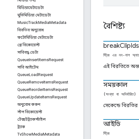
মিডিয়া তথ্য
মিডিয়ামেটাডেটা
মুভিমিডিয়া মেটাডেটা
Music
Track
Media
Metadata
বৈশিষ্ট্য
বিরতির অনুরোধ
ফটোমিডিয়া মেটাডেটা
break
Clip
Ids
প্লে রিকোয়েস্ট
সারিবদ্ধ ডেটা
স্ট্রিং এর নন-নাল অ্যা
Queue
Insert
Items
Request
এই বিরতিতে অন্তর
সারি আইটেম
Queue
Load
Request
Queue
Remove
Items
Request
সময়কাল
Queue
Reorder
Items
Request
(সংখ্যা বা অনির্ধারিত)
Queue
Update
Items
Request
অনুরোধ করুন
সেকেন্ডে বিরতির
স্টপ রিকোয়েস্ট
টেক্সটট্র্যাকস্টাইল
আইডি
ট্র্যাক
স্ট্রিং
Tv
Show
Media
Metadata