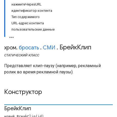
нажмитеЧерезURL
идентификатор контента
Тип содержимого
URL-адрес контента
пользовательские данные
БрейкКлип
хром
.
бросать
.
СМИ
.
СТАТИЧЕСКИЙ
КЛАСС
Представляет клип-паузу (например, рекламный
ролик во время рекламной паузы).
Конструктор
БрейкКлип
новый BreakClip(id)