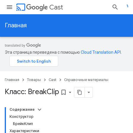
cast
Cast
Главная
Эта страница переведена с помощью
Cloud Translation API
.
Главная
Товары
Cast
Справочные материалы
Класс: Break
Clip
bookmark_border
Содержание
Конструктор
БрейкКлип
Характеристики