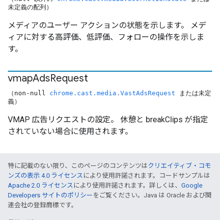
未定義の配列）
メディアのユーザー アクションの状態を示します。 メデ
ィアに対する高評価、低評価、フォローの操作を示しま
す。
vmap
Ads
Request
（non-null
chrome.cast.media.VastAdsRequest
または未定
義）
VMAP 広告リクエストの設定。 休憩と breakClips が指定
されていない場合に使用されます。
特に記載のない限り、このページのコンテンツは
クリエイティブ・コモ
ンズの表示 4.0 ライセンス
により使用許諾されます。コードサンプルは
Apache 2.0 ライセンス
により使用許諾されます。詳しくは、
Google
Developers サイトのポリシー
をご覧ください。Java は Oracle および関
連会社の登録商標です。