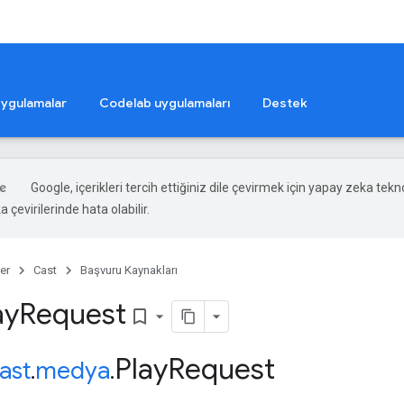
ygulamalar
Codelab uygulamaları
Destek
Google, içerikleri tercih ettiğiniz dile çevirmek için yapay zeka tekno
 çevirilerinde hata olabilir.
er
Cast
Başvuru Kaynakları
ay
Request
bookmark_border
Play
Request
ast
.
medya
.