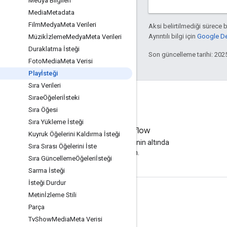
Medya Bilgileri
Media
Metadata
Film
Medya
Meta Verileri
Aksi belirtilmediği sürece 
Ayrıntılı bilgi için
Google Dev
Müzikİzleme
Medya
Meta Verileri
Duraklatma İsteği
Son güncelleme tarihi: 202
Foto
Media
Meta Verisi
Playİsteği
Sıra Verileri
SıraeÖğeleriİsteki
Sıra Öğesi
Sıra Yükleme İsteği
Stack Overflow
Kuyruk Öğelerini Kaldırma İsteği
Google yayın etiketinin altında
Sıra Sırası Öğelerini İste
soru sorun.
Sıra GüncellemeÖğeleriİsteği
Sarma İsteği
İsteği Durdur
Metinİzleme Stili
Ürün Bilgisi
Parça
Cast Geliştirici Konsolu
Tv
Show
Media
Meta Verisi