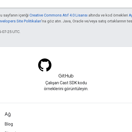
bu sayfanın içeriği
Creative Commons Atıf 4.0 Lisansı
altında ve kod örnekleri
A
elopers Site Politikaları
'na göz atın. Java, Oracle ve/veya satış ortaklarının tesc
5-07-25 UTC.
GitHub
Çalışan Cast SDK kodu
örneklerini görüntüleyin.
Ağ
Blog