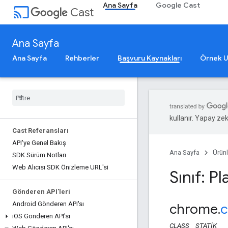
Ana Sayfa
Google Cast
cast
Cast
Ana Sayfa
Ana Sayfa
Rehberler
Başvuru Kaynakları
Örnek U
kullanır. Yapay zeka
Cast Referansları
API'ye Genel Bakış
Ana Sayfa
Ürünl
SDK Sürüm Notları
Web Alıcısı SDK Önizleme URL'si
Sınıf: Pl
Gönderen API'leri
Android Gönderen API'sı
chrome
.
c
i
OS Gönderen API'sı
CLASS
STATIK