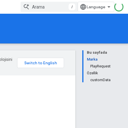
/
Bu sayfada
lojisini
Marka
PlayRequest
Özellik
customData