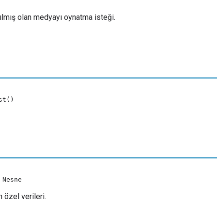
ılmış olan medyayı oynatma isteği.
st()
 Nesne
 özel verileri.