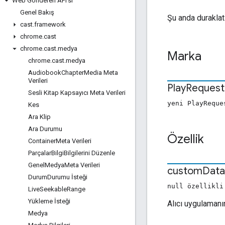
Web Gönderen API'sı
Genel Bakış
Şu anda duraklat
cast
.
framework
chrome
.
cast
chrome
.
cast
.
medya
Marka
chrome
.
cast
.
medya
Audiobook
Chapter
Media Meta
Verileri
Play
Request
Sesli Kitap Kapsayıcı Meta Verileri
yeni PlayReque
Kes
Ara Klip
Ara Durumu
Özellik
Container
Meta Verileri
Parçalar
Bilgi
Bilgilerini Düzenle
Genel
Medya
Meta Verileri
custom
Data
Durum
Durumu İsteği
null özellikli
Live
Seekable
Range
Yükleme İsteği
Alıcı uygulamanın
Medya