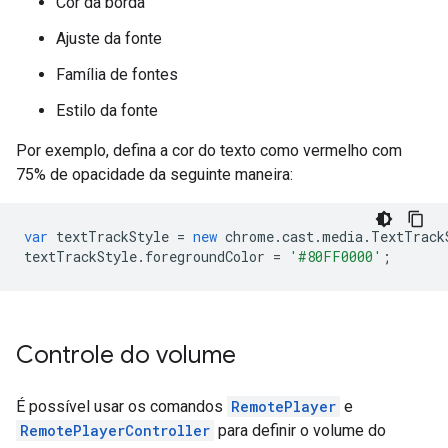
Cor da borda
Ajuste da fonte
Família de fontes
Estilo da fonte
Por exemplo, defina a cor do texto como vermelho com
75% de opacidade da seguinte maneira:
var
textTrackStyle
=
new
chrome
.
cast
.
media
.
TextTrack
textTrackStyle
.
foregroundColor
=
'#80FF0000'
;
Controle do volume
É possível usar os comandos
RemotePlayer
e
RemotePlayerController
para definir o volume do