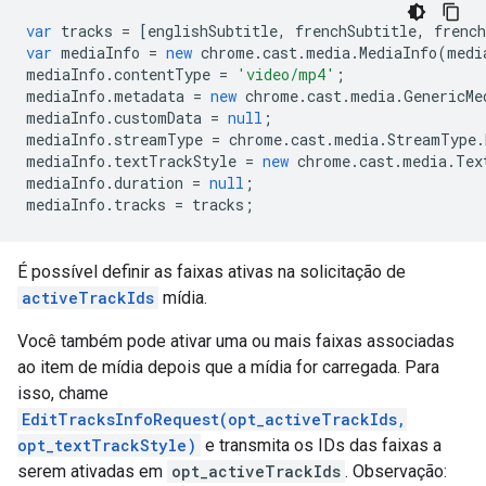
var
tracks
=
[
englishSubtitle
,
frenchSubtitle
,
french
var
mediaInfo
=
new
chrome
.
cast
.
media
.
MediaInfo
(
medi
mediaInfo
.
contentType
=
'video/mp4'
;
mediaInfo
.
metadata
=
new
chrome
.
cast
.
media
.
GenericMe
mediaInfo
.
customData
=
null
;
mediaInfo
.
streamType
=
chrome
.
cast
.
media
.
StreamType
.
mediaInfo
.
textTrackStyle
=
new
chrome
.
cast
.
media
.
Tex
mediaInfo
.
duration
=
null
;
mediaInfo
.
tracks
=
tracks
;
É possível definir as faixas ativas na solicitação de
activeTrackIds
mídia.
Você também pode ativar uma ou mais faixas associadas
ao item de mídia depois que a mídia for carregada. Para
isso, chame
EditTracksInfoRequest(opt_activeTrackIds,
opt_textTrackStyle)
e transmita os IDs das faixas a
serem ativadas em
opt_activeTrackIds
. Observação: