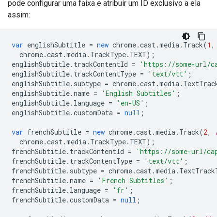
pode configurar uma faixa e atribuir um ID exclusivo a ela
assim:
var
englishSubtitle
=
new
chrome
.
cast
.
media
.
Track
(
1
,
chrome
.
cast
.
media
.
TrackType
.
TEXT
);
englishSubtitle
.
trackContentId
=
'https://some-url/c
englishSubtitle
.
trackContentType
=
'text/vtt'
;
englishSubtitle
.
subtype
=
chrome
.
cast
.
media
.
TextTrac
englishSubtitle
.
name
=
'English Subtitles'
;
englishSubtitle
.
language
=
'en-US'
;
englishSubtitle
.
customData
=
null
;
var
frenchSubtitle
=
new
chrome
.
cast
.
media
.
Track
(
2
,
chrome
.
cast
.
media
.
TrackType
.
TEXT
);
frenchSubtitle
.
trackContentId
=
'https://some-url/ca
frenchSubtitle
.
trackContentType
=
'text/vtt'
;
frenchSubtitle
.
subtype
=
chrome
.
cast
.
media
.
TextTrack
frenchSubtitle
.
name
=
'French Subtitles'
;
frenchSubtitle
.
language
=
'fr'
;
frenchSubtitle
.
customData
=
null
;