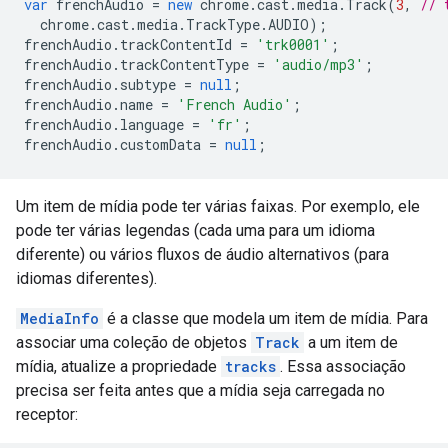
var
frenchAudio
=
new
chrome
.
cast
.
media
.
Track
(
3
,
// 
chrome
.
cast
.
media
.
TrackType
.
AUDIO
);
frenchAudio
.
trackContentId
=
'trk0001'
;
frenchAudio
.
trackContentType
=
'audio/mp3'
;
frenchAudio
.
subtype
=
null
;
frenchAudio
.
name
=
'French Audio'
;
frenchAudio
.
language
=
'fr'
;
frenchAudio
.
customData
=
null
;
Um item de mídia pode ter várias faixas. Por exemplo, ele
pode ter várias legendas (cada uma para um idioma
diferente) ou vários fluxos de áudio alternativos (para
idiomas diferentes).
MediaInfo
é a classe que modela um item de mídia. Para
associar uma coleção de objetos
Track
a um item de
mídia, atualize a propriedade
tracks
. Essa associação
precisa ser feita antes que a mídia seja carregada no
receptor: