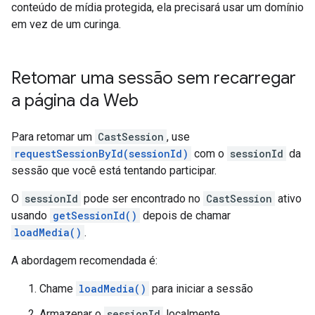
conteúdo de mídia protegida, ela precisará usar um domínio
em vez de um curinga.
Retomar uma sessão sem recarregar
a página da Web
Para retomar um
CastSession
, use
requestSessionById(sessionId)
com o
sessionId
da
sessão que você está tentando participar.
O
sessionId
pode ser encontrado no
CastSession
ativo
usando
getSessionId()
depois de chamar
loadMedia()
.
A abordagem recomendada é:
Chame
loadMedia()
para iniciar a sessão
Armazenar o
sessionId
localmente