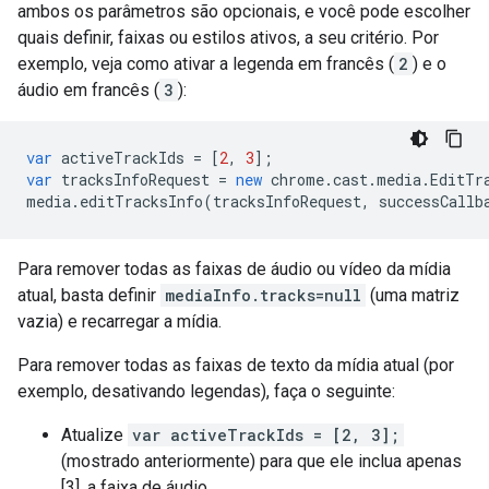
ambos os parâmetros são opcionais, e você pode escolher
quais definir, faixas ou estilos ativos, a seu critério. Por
exemplo, veja como ativar a legenda em francês (
2
) e o
áudio em francês (
3
):
var
activeTrackIds
=
[
2
,
3
];
var
tracksInfoRequest
=
new
chrome
.
cast
.
media
.
EditTr
media
.
editTracksInfo
(
tracksInfoRequest
,
successCallb
Para remover todas as faixas de áudio ou vídeo da mídia
atual, basta definir
mediaInfo.tracks=null
(uma matriz
vazia) e recarregar a mídia.
Para remover todas as faixas de texto da mídia atual (por
exemplo, desativando legendas), faça o seguinte:
Atualize
var activeTrackIds = [2, 3];
(mostrado anteriormente) para que ele inclua apenas
[3], a faixa de áudio.