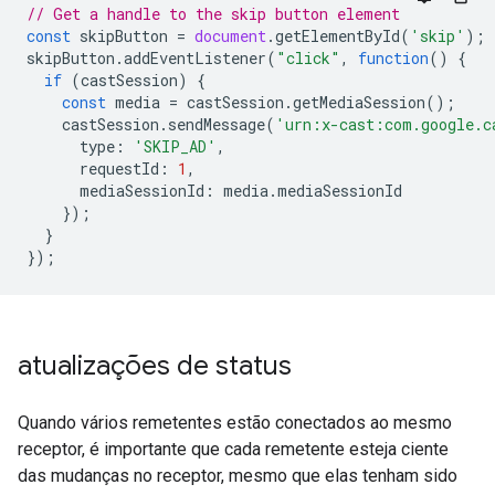
// Get a handle to the skip button element
const
skipButton
=
document
.
getElementById
(
'skip'
);
skipButton
.
addEventListener
(
"click"
,
function
()
{
if
(
castSession
)
{
const
media
=
castSession
.
getMediaSession
();
castSession
.
sendMessage
(
'urn:x-cast:com.google.c
type
:
'SKIP_AD'
,
requestId
:
1
,
mediaSessionId
:
media
.
mediaSessionId
});
}
});
atualizações de status
Quando vários remetentes estão conectados ao mesmo
receptor, é importante que cada remetente esteja ciente
das mudanças no receptor, mesmo que elas tenham sido