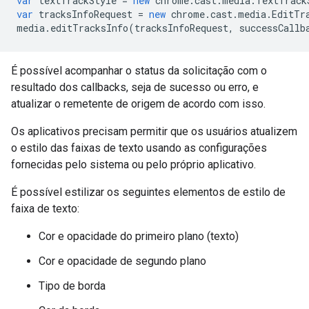
var
textTrackStyle
=
new
chrome
.
cast
.
media
.
TextTrack
var
tracksInfoRequest
=
new
chrome
.
cast
.
media
.
EditTr
media
.
editTracksInfo
(
tracksInfoRequest
,
successCallb
É possível acompanhar o status da solicitação com o
resultado dos callbacks, seja de sucesso ou erro, e
atualizar o remetente de origem de acordo com isso.
Os aplicativos precisam permitir que os usuários atualizem
o estilo das faixas de texto usando as configurações
fornecidas pelo sistema ou pelo próprio aplicativo.
É possível estilizar os seguintes elementos de estilo de
faixa de texto:
Cor e opacidade do primeiro plano (texto)
Cor e opacidade de segundo plano
Tipo de borda