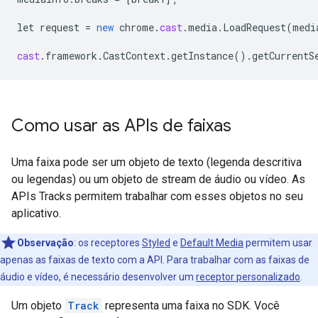
let
request
=
new
chrome
.
cast
.
media
.
LoadRequest
(
medi
cast
.
framework
.
CastContext
.
getInstance
().
getCurrentS
Como usar as APIs de faixas
Uma faixa pode ser um objeto de texto (legenda descritiva
ou legendas) ou um objeto de stream de áudio ou vídeo. As
APIs Tracks permitem trabalhar com esses objetos no seu
aplicativo.
Observação
:
os receptores
Styled
e
Default Media
permitem usar
apenas as faixas de texto com a API. Para trabalhar com as faixas de
áudio e vídeo, é necessário desenvolver um
receptor personalizado
.
Um objeto
Track
representa uma faixa no SDK. Você