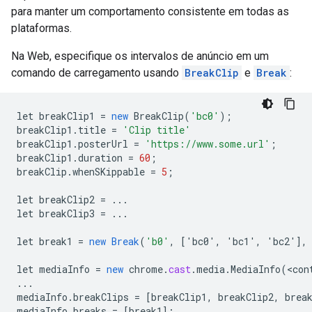
para manter um comportamento consistente em todas as
plataformas.
Na Web, especifique os intervalos de anúncio em um
comando de carregamento usando
BreakClip
e
Break
:
let
breakClip1
=
new
BreakClip
(
'bc0'
);
breakClip1
.
title
=
'Clip title'
breakClip1
.
posterUrl
=
'https://www.some.url'
;
breakClip1
.
duration
=
60
;
breakClip
.
whenSKippable
=
5
;
let
breakClip2
=
...
let
breakClip3
=
...
let
break1
=
new
Break
(
'b0'
,
[
'bc0', 'bc1', 'bc2'
]
,
let
mediaInfo
=
new
chrome
.
cast
.
media
.
MediaInfo
(
<
con
...
mediaInfo
.
breakClips
=
[
breakClip1, breakClip2, brea
mediaInfo
.
breaks
=
[
break1
]
;