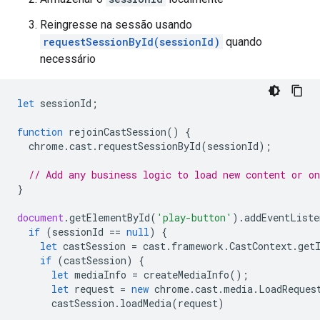
Reingresse na sessão usando
requestSessionById(sessionId)
quando
necessário
let
sessionId
;
function
rejoinCastSession
()
{
chrome
.
cast
.
requestSessionById
(
sessionId
);
// Add any business logic to load new content or o
}
document
.
getElementById
(
'play-button'
).
addEventListe
if
(
sessionId
==
null
)
{
let
castSession
=
cast
.
framework
.
CastContext
.
get
if
(
castSession
)
{
let
mediaInfo
=
createMediaInfo
();
let
request
=
new
chrome
.
cast
.
media
.
LoadReques
castSession
.
loadMedia
(
request
)