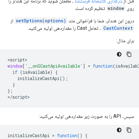
قبل از
بارگذاری کتابخانه فرستنده
، مطمئن شوید که برنامه این هندلر را
روی
window
تنظیم کرده است.
درون این هندلر، شما با فراخوانی متد
setOptions(options)
از
CastContext
، تعامل Cast را مقداردهی اولیه می‌کنید.
برای مثال:
<
script
window
[
'__onGCastApiAvailable'
]
=
function
(
isAvailab
if
(
isAvailable
)
{
initializeCastApi
();
}
};
<
/script
سپس، API را به صورت زیر مقداردهی اولیه می‌کنید:
initializeCastApi
=
function
()
{