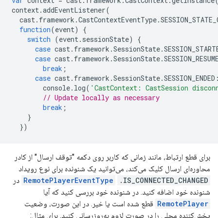
var
context
=
cast
.
framework
.
CastContext
.
getInstance
context
.
addEventListener
(
cast
.
framework
.
CastContextEventType
.
SESSION_STATE_
function
(
event
)
{
switch
(
event
.
sessionState
)
{
case
cast
.
framework
.
SessionState
.
SESSION_START
case
cast
.
framework
.
SessionState
.
SESSION_RESUM
break
;
case
cast
.
framework
.
SessionState
.
SESSION_ENDED
console
.
log
(
'CastContext: CastSession discon
// Update locally as necessary
break
;
}
})
برای قطع ارتباط، مانند زمانی که کاربر روی دکمه "توقف ارسال" از کادر
محاوره‌ای ارسال کلیک می‌کند، می‌توانید یک شنونده برای نوع رویداد
.IS_CONNECTED_CHANGED
RemotePlayerEventType
در
شنونده خود اضافه کنید. در شنونده خود بررسی کنید که آیا
RemotePlayer
قطع شده است یا خیر. در این صورت، وضعیت
پخش‌کننده محلی را در صورت لزوم به‌روزرسانی کنید. برای مثال: