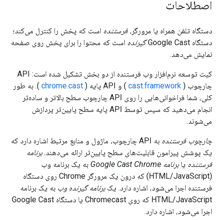
اصطلاحات
دستگاه تلفن همراه یا مرورگر،
فرستنده
است که پخش را کنترل می‌کند؛
دستگاه Google Cast
گیرنده
است که محتوا را برای پخش روی صفحه
نمایش می‌دهد.
کیت توسعه نرم‌افزار وب فرستنده از دو بخش تشکیل شده است: API
چارچوب (
cast.framework
) و API پایه (
chrome.cast
). به طور
کلی، شما فراخوانی‌هایی را روی API چارچوب سطح بالاتر و ساده‌تر
انجام می‌دهید که سپس توسط API پایه سطح پایین‌تر پردازش
می‌شوند.
چارچوب فرستنده
به API چارچوب، ماژول و منابع مرتبط اشاره دارد که
یک پوشش پیرامون قابلیت‌های سطح پایین‌تر ارائه می‌دهند.
برنامه
فرستنده
یا
برنامه Google Cast Chrome
به یک برنامه وب
(HTML/JavaScript) که درون یک مرورگر Chrome روی دستگاه
فرستنده اجرا می‌شود، اشاره دارد. یک
برنامه گیرنده وب
به یک برنامه
HTML/JavaScript که روی Chromecast یا دستگاه Google Cast
اجرا می‌شود، اشاره دارد.