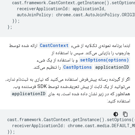
cast
.
framework
.
CastContext
.
getInstance
().
setOption
receiverApplicationId
:
applicationId
,
autoJoinPolicy
:
chrome
.
cast
.
AutoJoinPolicy
.
ORIGI
});
};
ابتدا برنامه نمونه‌ی تک‌لایه از شیء
CastContext
ارائه شده توسط
چارچوب را بازیابی می‌کند. سپس با استفاده از
setOptions(options)
و با استفاده از یک شیء
applicationID
CastOptions
را تنظیم می‌کند.
اگر از گیرنده رسانه پیش‌فرض استفاده می‌کنید که نیازی به ثبت‌نام ندارد،
می‌توانید از یک ثابت از پیش تعریف‌شده توسط SDK فرستنده وب،
همانطور که در زیر نشان داده شده است، به جای
applicationID
استفاده کنید:
cast
.
framework
.
CastContext
.
getInstance
().
setOptions
(
receiverApplicationId
:
chrome
.
cast
.
media
.
DEFAULT_M
});