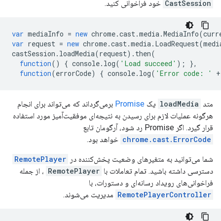
CastSession
خود فراخوانی کنید.
var
mediaInfo
=
new
chrome
.
cast
.
media
.
MediaInfo
(
curr
var
request
=
new
chrome
.
cast
.
media
.
LoadRequest
(
medi
castSession
.
loadMedia
(
request
).
then
(
function
()
{
console
.
log
(
'Load succeed'
);
},
function
(
errorCode
)
{
console
.
log
(
'Error code: '
+
متد
loadMedia
یک
Promise
برمی‌گرداند که می‌تواند برای انجام
هرگونه عملیات لازم برای رسیدن به نتیجه‌ای موفقیت‌آمیز مورد استفاده
قرار گیرد. اگر Promise رد شود، آرگومان تابع
chrome.cast.ErrorCode
خواهد بود.
شما می‌توانید به متغیرهای وضعیت پخش‌کننده در
RemotePlayer
دسترسی داشته باشید. تمام تعاملات با
RemotePlayer
، از جمله
فراخوانی‌های رویداد رسانه‌ای و دستورات، با
RemotePlayerController
مدیریت می‌شوند.