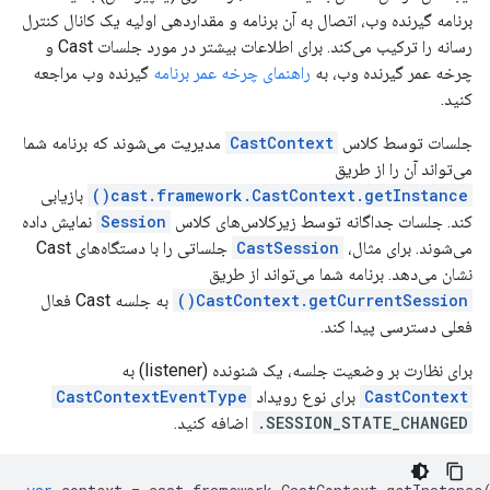
برنامه گیرنده وب، اتصال به آن برنامه و مقداردهی اولیه یک کانال کنترل
رسانه را ترکیب می‌کند. برای اطلاعات بیشتر در مورد جلسات Cast و
چرخه عمر گیرنده وب، به
راهنمای چرخه عمر برنامه
گیرنده وب مراجعه
کنید.
جلسات توسط کلاس
CastContext
مدیریت می‌شوند که برنامه شما
می‌تواند آن را از طریق
cast.framework.CastContext.getInstance()
بازیابی
کند. جلسات جداگانه توسط زیرکلاس‌های کلاس
Session
نمایش داده
می‌شوند. برای مثال،
CastSession
جلساتی را با دستگاه‌های Cast
نشان می‌دهد. برنامه شما می‌تواند از طریق
CastContext.getCurrentSession()
به جلسه Cast فعال
فعلی دسترسی پیدا کند.
برای نظارت بر وضعیت جلسه، یک شنونده (listener) به
CastContext
برای نوع رویداد
CastContextEventType
.SESSION_STATE_CHANGED
اضافه کنید.