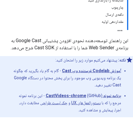
کتابخانه را بارگذاری کنید
چارچوب
دکمه‌ی ارسال
مقداردهی اولیه
این راهنمای توسعه‌دهنده نحوه‌ی افزودن پشتیبانی Google Cast به
برنامه‌ی Web Sender شما را با استفاده از Cast SDK شرح می‌دهد.
نکته:
پیشنهاد می‌کنیم موارد زیر را امتحان کنید:
آموزش Codelab فرستنده وب Cast
- گام به گام یاد بگیرید که چگونه
یک برنامه ویدیویی وب موجود را برای پخش محتوا در دستگاه Google
Cast تغییر دهید.
برنامه نمونه CastVideos-chrome
(GitHub) - این برنامه نمونه
مرجع را که با
دستورالعمل‌های UX
و
چک لیست طراحی
مطابقت دارد،
اجرا، پیمایش و مشاهده کنید.