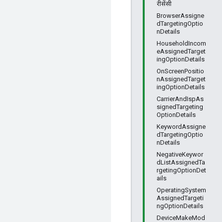
रीसेंसी
BrowserAssigne
dTargetingOptio
nDetails
HouseholdIncom
eAssignedTarget
ingOptionDetails
OnScreenPositio
nAssignedTarget
ingOptionDetails
CarrierAndIspAs
signedTargeting
OptionDetails
KeywordAssigne
dTargetingOptio
nDetails
NegativeKeywor
dListAssignedTa
rgetingOptionDet
ails
OperatingSystem
AssignedTargeti
ngOptionDetails
DeviceMakeMod