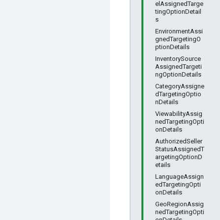
elAssignedTarge
tingOptionDetail
s
EnvironmentAssi
gnedTargetingO
ptionDetails
InventorySource
AssignedTargeti
ngOptionDetails
CategoryAssigne
dTargetingOptio
nDetails
ViewabilityAssig
nedTargetingOpti
onDetails
AuthorizedSeller
StatusAssignedT
argetingOptionD
etails
LanguageAssign
edTargetingOpti
onDetails
GeoRegionAssig
nedTargetingOpti
onDetails