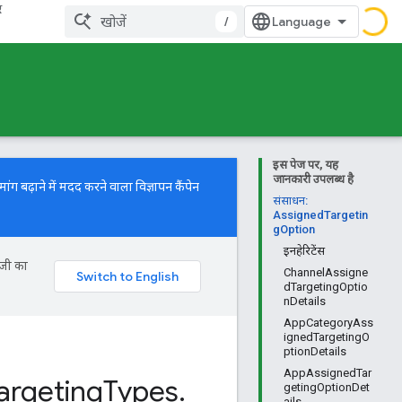
र
/
इस पेज पर, यह
जानकारी उपलब्ध है
ग बढ़ाने में मदद करने वाला विज्ञापन कैंपेन
संसाधन:
AssignedTargetin
gOption
इनहेरिटेंस
ॉजी का
ChannelAssigne
dTargetingOptio
nDetails
AppCategoryAss
ignedTargetingO
ptionDetails
AppAssignedTar
argeting
Types
.
getingOptionDet
ails