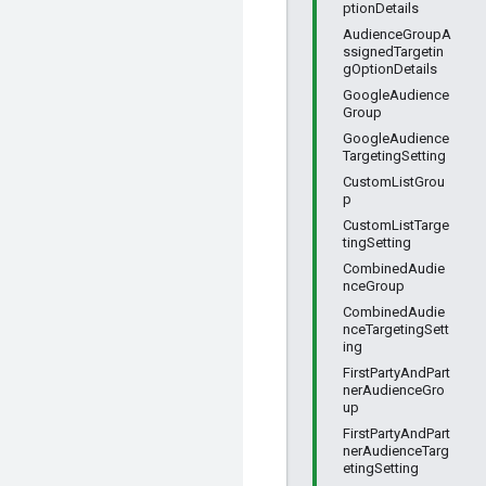
ptionDetails
AudienceGroupA
ssignedTargetin
gOptionDetails
GoogleAudience
Group
GoogleAudience
TargetingSetting
CustomListGrou
p
CustomListTarge
tingSetting
CombinedAudie
nceGroup
CombinedAudie
nceTargetingSett
ing
FirstPartyAndPart
nerAudienceGro
up
FirstPartyAndPart
nerAudienceTarg
etingSetting