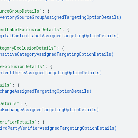
urceGroupDetails"
: 
{
ventorySourceGroupAssignedTargetingOptionDetails
)
entLabelExclusionDetails"
: 
{
gitalContentLabelAssignedTargetingOptionDetails
)
tegoryExclusionDetails"
: 
{
nsitiveCategoryAssignedTargetingOptionDetails
)
eExclusionDetails"
: 
{
ntentThemeAssignedTargetingOptionDetails
)
ails"
: 
{
changeAssignedTargetingOptionDetails
)
Details"
: 
{
bExchangeAssignedTargetingOptionDetails
)
erifierDetails"
: 
{
irdPartyVerifierAssignedTargetingOptionDetails
)