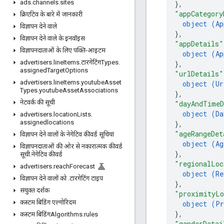
ads
.
channels
.
sites
}
,
"appCategory
क्रिएटिव के बारे में जानकारी
object (
Ap
विज्ञापन देने वाले
}
,
विज्ञापन देने वाले के इनवॉइस
"appDetails"
विज्ञापनदाताओं के लिए पंक्ति-आइटम
object (
Ap
advertisers
.
line
Items
.
टारगेटिंगTypes
.
}
,
assigned
Target
Options
"urlDetails"
advertisers
.
line
Items
.
youtube
Asset
object (
Ur
Types
.
youtube
Asset
Associations
}
,
नेटवर्क की सूची
"dayAndTimeD
object (
Da
advertisers
.
location
Lists
.
assignedlocations
}
,
"ageRangeDet
विज्ञापन देने वालों के नेगेटिव कीवर्ड सूचियां
object (
Ag
विज्ञापनदाताओं की ओर से नकारात्मक कीवर्ड
}
,
सूची
.
नेगेटिव कीवर्ड
"regionalLoc
advertisers
.
reach
Forecast
object (
Re
विज्ञापन देने वालों को
.
टारगेटिंग टाइप
}
,
संयुक्त दर्शक
"proximityLo
कस्टम बिडिंग एल्गोरिदम
object (
Pr
}
,
कस्टम बिडिंगAlgorithms
.
rules
"genderDetai