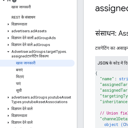
v4
assigne
खास जानकारी
REST के संसाधन
विज्ञापनदाता
advertisers
.
ad
Assets
संसाधन: As
विज्ञापन देने वालों
.
ad
Group
Ads
विज्ञापन देने वाले
.
ad
Groups
टारगेटिंग का असाइन
Advertiser
.
ad
Groups
.
target
Types
.
assignedटारगेटिंग विकल्प
JSON के काेड में द
खास जानकारी
बनाएं
{
मिटाएं
"name"
: 
str
पाएं
"assignedTar
"assignedTar
सूची
"targetingTy
advertisers
.
ad
Groups
.
youtube
Asset
"inheritance
Types
.
youtube
Asset
Associations
विज्ञापन देने वाले
// Union fie
विज्ञापनदाता
"channelDeta
विज्ञापन देने वाले
object (
Ch