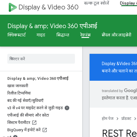
बल्क टूल खोजें
Display
Display & Video 360
Display & amp; Video 360 एपीआई
क्विकस्टार्ट
गाइड
सिद्धान्त
रेफ़रंस
सैंपल और लाइब्रेरी
Display &Video 360 AP
बनाने और चलाने का त
Display & amp; Video 360 एपीआई
खास जानकारी
रिलीज़ टिप्पणियां
इस्तेमाल करता है. एआई 
बंद की गई सेवाएँ
/
सुविधाएँ
v3 से v4 पर माइग्रेट करने से जुड़ी गाइड
एपीआई की सीमाएं और कोटा
होम पेज
प्रॉडक्ट
सिस्टम पैरामीटर
REST Re
Big
Query में इंपोर्ट करें