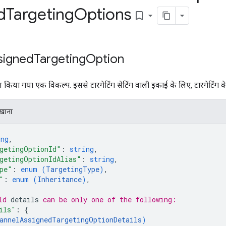
d
Targeting
Options
bookmark_border
signed
Targeting
Option
 किया गया एक विकल्प. इससे टारगेटिंग सेटिंग वाली इकाई के लिए, टारगेटिंग के
िखाना
ing
,
getingOptionId"
: 
string
,
getingOptionIdAlias"
: 
string
,
pe"
: 
enum (
TargetingType
)
,
"
: 
enum (
Inheritance
)
,
ld 
details
 can be only one of the following:
ils"
: 
{
annelAssignedTargetingOptionDetails
)