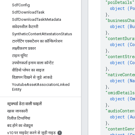
"poiDetails"
Sdf
Config
object (
Po
Sdf
Download
Task
}
,
Sdf
Download
Task
Metadata
"businessCha
object (
Bu
संवेदनशील कैटगरी
}
,
Synthetic
Content
Attestation
Status
"contentDura
टारगेटिंग एक्सटेंशन का कॉन्फ़िगरेशन
object (
Co
लक्ष्यीकरण प्रकार
}
,
टाइम यूनिट
"contentStre
object (
Co
उपयोगकर्ता इनाम वाला कॉन्टेंट
}
,
वीडियो प्लेयर का साइज़
"nativeConte
विज्ञापन दिखने से जुड़े आंकड़े
object (
Na
Youtube
Asset
Association
Linked
}
,
Entity
"omidDetails
object (
Om
स्ट्रक्चर्ड डेटा वाली फ़ाइलें
}
,
"audioConten
खास जानकारी
object (
Au
रिलीज़ टिप्पणियां
}
,
बंद होने का शेड्यूल
"contentGenr
v10 पर माइग्रेट करने से जुड़ी गाइड
object (
Co