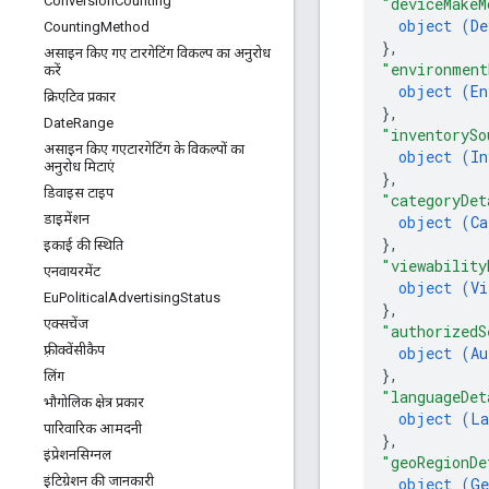
Conversion
Counting
"deviceMakeM
object (
De
Counting
Method
}
,
असाइन किए गए टारगेटिंग विकल्प का अनुरोध
"environment
करें
object (
En
क्रिएटिव प्रकार
}
,
Date
Range
"inventorySo
असाइन किए गएटारगेटिंग के विकल्पों का
object (
In
अनुरोध मिटाएं
}
,
डिवाइस टाइप
"categoryDet
डाइमेंशन
object (
Ca
}
,
इकाई की स्थिति
"viewability
एनवायरमेंट
object (
Vi
Eu
Political
Advertising
Status
}
,
एक्सचेंज
"authorizedS
फ़्रीक्वेंसीकैप
object (
Au
}
,
लिंग
"languageDet
भौगोलिक क्षेत्र प्रकार
object (
La
पारिवारिक आमदनी
}
,
इंप्रेशनसिग्नल
"geoRegionDe
इंटिग्रेशन की जानकारी
object (
Ge