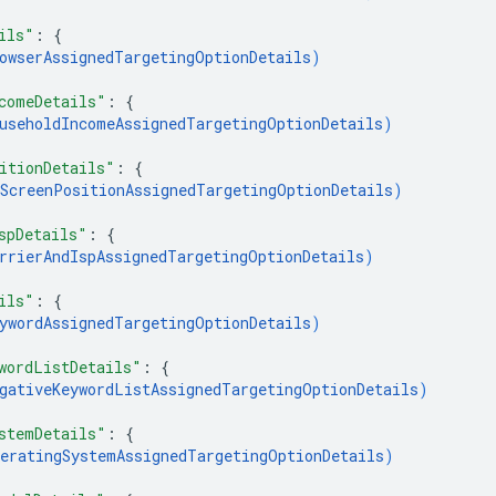
ils"
: 
{
owserAssignedTargetingOptionDetails
)
comeDetails"
: 
{
useholdIncomeAssignedTargetingOptionDetails
)
itionDetails"
: 
{
ScreenPositionAssignedTargetingOptionDetails
)
spDetails"
: 
{
rrierAndIspAssignedTargetingOptionDetails
)
ils"
: 
{
ywordAssignedTargetingOptionDetails
)
wordListDetails"
: 
{
gativeKeywordListAssignedTargetingOptionDetails
)
stemDetails"
: 
{
eratingSystemAssignedTargetingOptionDetails
)