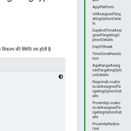
AppPlatform
UrlAssignedTarg
etingOptionDetai
ls
DayAndTimeAssi
gnedTargetingO
ptionDetails
DayOfWeek
 विकल्प की स्थिति तय होती है.
TimeZoneResolu
tion
AgeRangeAssig
nedTargetingOpti
onDetails
RegionalLocatio
nListAssignedTa
rgetingOptionDet
ails
ProximityLocatio
nListAssignedTa
rgetingOptionDet
ails
ProximityRadius
Unit