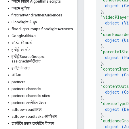
कस्टम बिडिंग Algorithms
.
scripts
object (
Ge
कस्टम सूचियां
}
,
first
Party
And
Partner
Audiences
"videoPlayer
Floodlight के ग्रुप
object (
Vi
}
,
floodlight
Groups
.
floodlight
Activities
"userRewarde
Googleऑडियंस
object (
Us
ऑर्डर की गारंटी
}
,
इन्वेंट्री का स्रोत
"parentalSta
इन्वेंट्रीSource
Groups
.
object (
Pa
assignedइन्वेंट्रीस्रोत
}
,
इन्वेंट्री के स्रोत
"contentInst
object (
Co
मीडिया
}
,
partners
"contentOuts
partners
.
channels
object (
Co
partners
.
channels
.
sites
}
,
partners
.
टारगेटिंग प्रकार
"deviceTypeD
object (
De
sdfdownloadटास्क
}
,
sdfdownloadtasks
.
ऑपरेशन
"audienceGro
टारगेटिंग प्रकार
.
टारगेटिंग विकल्प
object (
Au