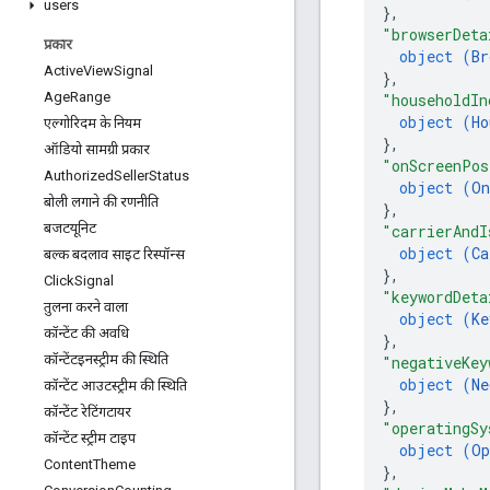
users
}
,
"browserDeta
प्रकार
object (
Br
Active
View
Signal
}
,
Age
Range
"householdIn
object (
Ho
एल्गोरिदम के नियम
}
,
ऑडियो सामग्री प्रकार
"onScreenPos
Authorized
Seller
Status
object (
On
बोली लगाने की रणनीति
}
,
बजटयूनिट
"carrierAndI
object (
Ca
बल्क बदलाव साइट रिस्पॉन्स
}
,
Click
Signal
"keywordDeta
तुलना करने वाला
object (
Ke
कॉन्टेंट की अवधि
}
,
कॉन्टेंटइनस्ट्रीम की स्थिति
"negativeKey
object (
Ne
कॉन्टेंट आउटस्ट्रीम की स्थिति
}
,
कॉन्टेंट रेटिंगटायर
"operatingSy
कॉन्टेंट स्ट्रीम टाइप
object (
Op
Content
Theme
}
,