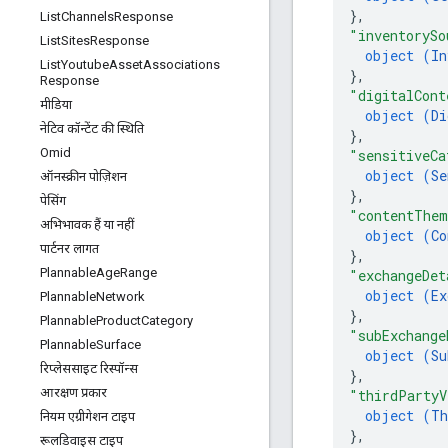
}
,
List
Channels
Response
"inventorySo
List
Sites
Response
object (
In
List
Youtube
Asset
Associations
}
,
Response
"digitalCont
मीडिया
object (
Di
नेटिव कॉन्टेंट की स्थिति
}
,
Omid
"sensitiveCa
object (
Se
ऑनस्क्रीन पोज़िशन
}
,
पेसिंग
"contentThem
अभिभावक हैं या नहीं
object (
Co
पार्टनर लागत
}
,
Plannable
Age
Range
"exchangeDet
object (
Ex
Plannable
Network
}
,
Plannable
Product
Category
"subExchange
Plannable
Surface
object (
Su
रिप्लेससाइट रिस्पॉन्स
}
,
आरक्षण प्रकार
"thirdPartyV
object (
Th
नियम एग्रीगेशन टाइप
}
,
रूलडिवाइस टाइप