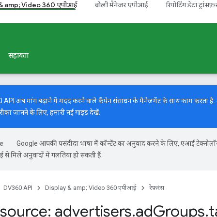
 & amp; Video 360 एपीआई
बोली मैनेजर एपीआई
रिपोर्टिंग डेटा ट्रांसफ़
सहायता
I अब मांग बढ़ाने में मदद करने वाले कैंपेन संसाधन के मैनेजमेंट के साथ काम करता है. मां
रीका जानने के लिए, हमारी
नई गाइड
देखें.
Google आपकी पसंदीदा भाषा में कॉन्टेंट का अनुवाद करने के लिए, एआई टेक्नोल
से मिले अनुवादों में गलतियां हो सकती हैं.
DV360 API
Display & amp; Video 360 एपीआई
रेफ़रंस
source: advertisers
.
ad
Groups
.
t