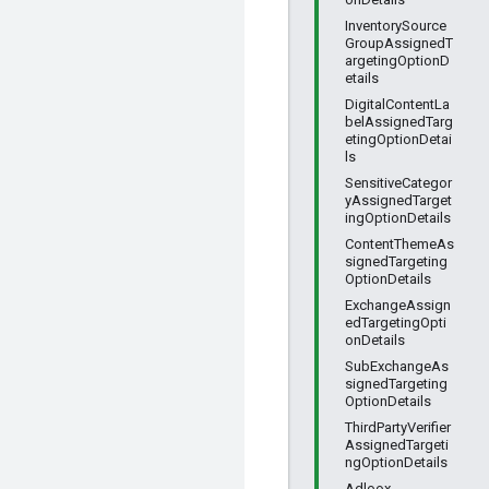
InventorySource
GroupAssignedT
argetingOptionD
etails
DigitalContentLa
belAssignedTarg
etingOptionDetai
ls
SensitiveCategor
yAssignedTarget
ingOptionDetails
ContentThemeAs
signedTargeting
OptionDetails
ExchangeAssign
edTargetingOpti
onDetails
SubExchangeAs
signedTargeting
OptionDetails
ThirdPartyVerifier
AssignedTargeti
ngOptionDetails
Adloox