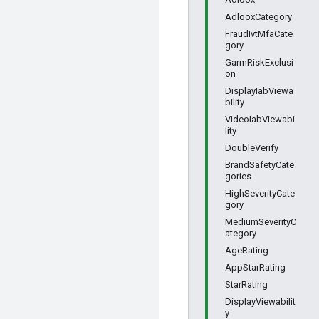
AdlooxCategory
FraudIvtMfaCate
gory
GarmRiskExclusi
on
DisplayIabViewa
bility
VideoIabViewabi
lity
DoubleVerify
BrandSafetyCate
gories
HighSeverityCate
gory
MediumSeverityC
ategory
AgeRating
AppStarRating
StarRating
DisplayViewabilit
y