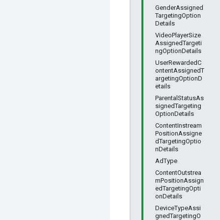
GenderAssigned
TargetingOption
Details
VideoPlayerSize
AssignedTargeti
ngOptionDetails
UserRewardedC
ontentAssignedT
argetingOptionD
etails
ParentalStatusAs
signedTargeting
OptionDetails
ContentInstream
PositionAssigne
dTargetingOptio
nDetails
AdType
ContentOutstrea
mPositionAssign
edTargetingOpti
onDetails
DeviceTypeAssi
gnedTargetingO