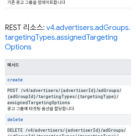
기존 광고 그룹을 업데이트합니다.
REST 리소스:
v4
.
advertisers
.
ad
Groups
.
targeting
Types
.
assigned
Targeting
Options
메서드
create
POST
/
v4
/
advertisers
/
{advertiser
Id}
/
ad
Groups
/
{ad
Group
Id}
/
targeting
Types
/
{targeting
Type}
/
assigned
Targeting
Options
광고 그룹에 타겟팅 옵션을 할당합니다.
delete
DELETE
/
v4
/
advertisers
/
{advertiser
Id}
/
ad
Groups
/