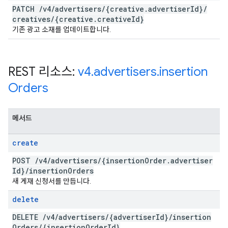
PATCH
/
v4
/
advertisers
/
{creative
.
advertiser
Id}
/
creatives
/
{creative
.
creative
Id}
기존 광고 소재를 업데이트합니다.
REST 리소스:
v4
.
advertisers
.
insertion
Orders
메서드
create
POST
/
v4
/
advertisers
/
{insertion
Order
.
advertiser
Id}
/
insertion
Orders
새 게재 신청서를 만듭니다.
delete
DELETE
/
v4
/
advertisers
/
{advertiser
Id}
/
insertion
Orders
/
{insertion
Order
Id}