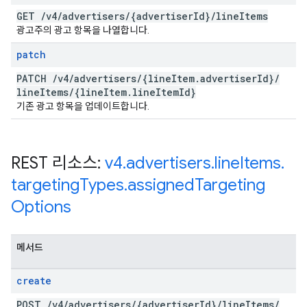
GET
/
v4
/
advertisers
/
{advertiser
Id}
/
line
Items
광고주의 광고 항목을 나열합니다.
patch
PATCH
/
v4
/
advertisers
/
{line
Item
.
advertiser
Id}
/
line
Items
/
{line
Item
.
line
Item
Id}
기존 광고 항목을 업데이트합니다.
REST 리소스:
v4
.
advertisers
.
line
Items
.
targeting
Types
.
assigned
Targeting
Options
메서드
create
POST
/
v4
/
advertisers
/
{advertiser
Id}
/
line
Items
/