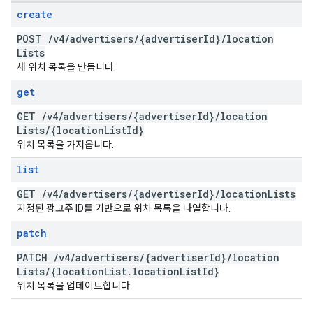
create
POST
/
v4
/
advertisers
/
{advertiser
Id}
/
location
Lists
새 위치 목록을 만듭니다.
get
GET
/
v4
/
advertisers
/
{advertiser
Id}
/
location
Lists
/
{location
List
Id}
위치 목록을 가져옵니다.
list
GET
/
v4
/
advertisers
/
{advertiser
Id}
/
location
Lists
지정된 광고주 ID를 기반으로 위치 목록을 나열합니다.
patch
PATCH
/
v4
/
advertisers
/
{advertiser
Id}
/
location
Lists
/
{location
List
.
location
List
Id}
위치 목록을 업데이트합니다.