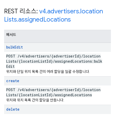
REST 리소스:
v4
.
advertisers
.
location
Lists
.
assigned
Locations
메서드
bulk
Edit
POST
/
v4
/
advertisers
/
{advertiser
Id}
/
location
Lists
/
{location
List
Id}
/
assigned
Locations:bulk
Edit
위치와 단일 위치 목록 간의 여러 할당을 일괄 수정합니다.
create
POST
/
v4
/
advertisers
/
{advertiser
Id}
/
location
Lists
/
{location
List
Id}
/
assigned
Locations
위치와 위치 목록 간의 할당을 만듭니다.
delete