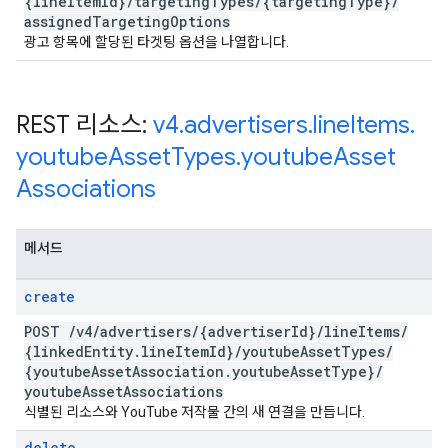
{line
Item
Id}
/
targeting
Types
/
{targeting
Type}
/
assigned
Targeting
Options
광고 항목에 할당된 타겟팅 옵션을 나열합니다.
REST 리소스:
v4
.
advertisers
.
line
Items
.
youtube
Asset
Types
.
youtube
Asset
Associations
메서드
create
POST
/
v4
/
advertisers
/
{advertiser
Id}
/
line
Items
/
{linked
Entity
.
line
Item
Id}
/
youtube
Asset
Types
/
{youtube
Asset
Association
.
youtube
Asset
Type}
/
youtube
Asset
Associations
식별된 리소스와 YouTube 저작물 간의 새 연결을 만듭니다.
delete