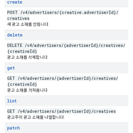
create
POST
/
v4
/
advertisers
/
{creative
.
advertiser
Id}
/
creatives
새 광고 소재를 만듭니다.
delete
DELETE
/
v4
/
advertisers
/
{advertiser
Id}
/
creatives
/
{creative
Id}
광고 소재를 삭제합니다.
get
GET
/
v4
/
advertisers
/
{advertiser
Id}
/
creatives
/
{creative
Id}
광고 소재를 가져옵니다.
list
GET
/
v4
/
advertisers
/
{advertiser
Id}
/
creatives
광고주의 광고 소재를 나열합니다.
patch