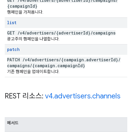
GET
/
v4
/
advertisers
/
{advertiser
Id}
/
campaigns
/
{campaign
Id}
캠페인을 가져옵니다.
list
GET
/
v4
/
advertisers
/
{advertiser
Id}
/
campaigns
광고주의 캠페인을 나열합니다.
patch
PATCH
/
v4
/
advertisers
/
{campaign
.
advertiser
Id}
/
campaigns
/
{campaign
.
campaign
Id}
기존 캠페인을 업데이트합니다.
REST 리소스:
v4
.
advertisers
.
channels
메서드