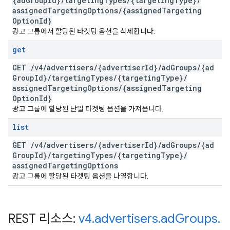
{ad
Group
Id}
/
targeting
Types
/
{targeting
Type}
/
assigned
Targeting
Options
/
{assigned
Targeting
Option
Id}
광고 그룹에서 할당된 타겟팅 옵션을 삭제합니다.
get
GET
/
v4
/
advertisers
/
{advertiser
Id}
/
ad
Groups
/
{ad
Group
Id}
/
targeting
Types
/
{targeting
Type}
/
assigned
Targeting
Options
/
{assigned
Targeting
Option
Id}
광고 그룹에 할당된 단일 타겟팅 옵션을 가져옵니다.
list
GET
/
v4
/
advertisers
/
{advertiser
Id}
/
ad
Groups
/
{ad
Group
Id}
/
targeting
Types
/
{targeting
Type}
/
assigned
Targeting
Options
광고 그룹에 할당된 타겟팅 옵션을 나열합니다.
REST 리소스:
v4
.
advertisers
.
ad
Groups
.