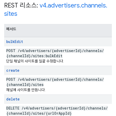
REST 리소스:
v4
.
advertisers
.
channels
.
sites
메서드
bulk
Edit
POST
/
v4
/
advertisers
/
{advertiser
Id}
/
channels
/
{channel
Id}
/
sites:bulk
Edit
단일 채널의 사이트를 일괄 수정합니다.
create
POST
/
v4
/
advertisers
/
{advertiser
Id}
/
channels
/
{channel
Id}
/
sites
채널에 사이트를 만듭니다.
delete
DELETE
/
v4
/
advertisers
/
{advertiser
Id}
/
channels
/
{channel
Id}
/
sites
/
{url
Or
App
Id}