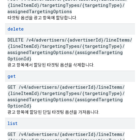
{line
Item
Id}
/
targeting
Types
/
{targeting
Type}
/
assigned
Targeting
Options
타겟팅 옵션을 광고 항목에 할당합니다.
delete
DELETE
/
v4
/
advertisers
/
{advertiser
Id}
/
line
Items
/
{line
Item
Id}
/
targeting
Types
/
{targeting
Type}
/
assigned
Targeting
Options
/
{assigned
Targeting
Option
Id}
광고 항목에서 할당된 타겟팅 옵션을 삭제합니다.
get
GET
/
v4
/
advertisers
/
{advertiser
Id}
/
line
Items
/
{line
Item
Id}
/
targeting
Types
/
{targeting
Type}
/
assigned
Targeting
Options
/
{assigned
Targeting
Option
Id}
광고 항목에 할당된 단일 타겟팅 옵션을 가져옵니다.
list
GET
/
v4
/
advertisers
/
{advertiser
Id}
/
line
Items
/