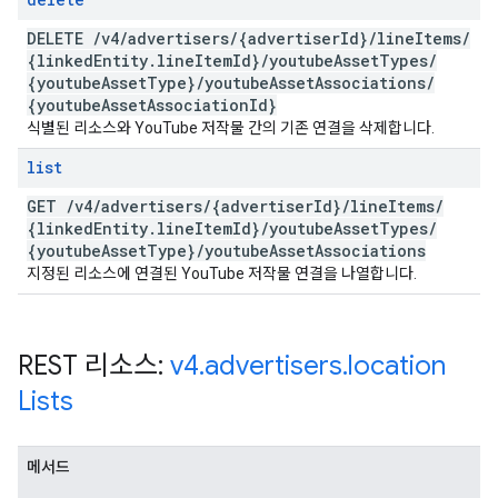
DELETE
/
v4
/
advertisers
/
{advertiser
Id}
/
line
Items
/
{linked
Entity
.
line
Item
Id}
/
youtube
Asset
Types
/
{youtube
Asset
Type}
/
youtube
Asset
Associations
/
{youtube
Asset
Association
Id}
식별된 리소스와 YouTube 저작물 간의 기존 연결을 삭제합니다.
list
GET
/
v4
/
advertisers
/
{advertiser
Id}
/
line
Items
/
{linked
Entity
.
line
Item
Id}
/
youtube
Asset
Types
/
{youtube
Asset
Type}
/
youtube
Asset
Associations
지정된 리소스에 연결된 YouTube 저작물 연결을 나열합니다.
REST 리소스:
v4
.
advertisers
.
location
Lists
메서드