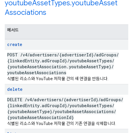
youtube
Asset
Types
.
youtube
Asset
Associations
메서드
create
POST
/
v4
/
advertisers
/
{advertiser
Id}
/
ad
Groups
/
{linked
Entity
.
ad
Group
Id}
/
youtube
Asset
Types
/
{youtube
Asset
Association
.
youtube
Asset
Type}
/
youtube
Asset
Associations
식별된 리소스와 YouTube 저작물 간의 새 연결을 만듭니다.
delete
DELETE
/
v4
/
advertisers
/
{advertiser
Id}
/
ad
Groups
/
{linked
Entity
.
ad
Group
Id}
/
youtube
Asset
Types
/
{youtube
Asset
Type}
/
youtube
Asset
Associations
/
{youtube
Asset
Association
Id}
식별된 리소스와 YouTube 저작물 간의 기존 연결을 삭제합니다.