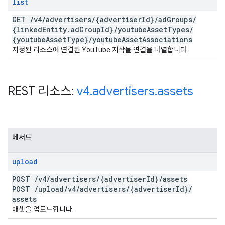
list
GET
/
v4
/
advertisers
/
{advertiser
Id}
/
ad
Groups
/
{linked
Entity
.
ad
Group
Id}
/
youtube
Asset
Types
/
{youtube
Asset
Type}
/
youtube
Asset
Associations
지정된 리소스에 연결된 YouTube 저작물 연결을 나열합니다.
REST 리소스:
v4
.
advertisers
.
assets
메서드
upload
POST
/
v4
/
advertisers
/
{advertiser
Id}
/
assets
POST
/
upload
/
v4
/
advertisers
/
{advertiser
Id}
/
assets
애셋을 업로드합니다.