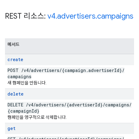
REST 리소스:
v4
.
advertisers
.
campaigns
메서드
create
POST
/
v4
/
advertisers
/
{campaign
.
advertiser
Id}
/
campaigns
새 캠페인을 만듭니다.
delete
DELETE
/
v4
/
advertisers
/
{advertiser
Id}
/
campaigns
/
{campaign
Id}
캠페인을 영구적으로 삭제합니다.
get