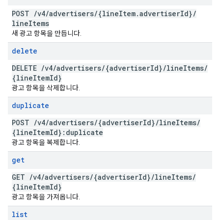
POST
/
v4
/
advertisers
/
{line
Item
.
advertiser
Id}
/
line
Items
새 광고 항목을 만듭니다.
delete
DELETE
/
v4
/
advertisers
/
{advertiser
Id}
/
line
Items
/
{line
Item
Id}
광고 항목을 삭제합니다.
duplicate
POST
/
v4
/
advertisers
/
{advertiser
Id}
/
line
Items
/
{line
Item
Id}:duplicate
광고 항목을 복제합니다.
get
GET
/
v4
/
advertisers
/
{advertiser
Id}
/
line
Items
/
{line
Item
Id}
광고 항목을 가져옵니다.
list