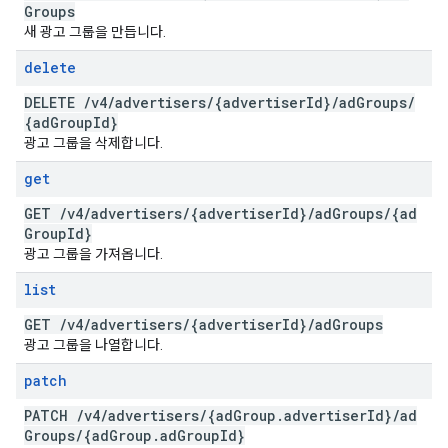
Groups
새 광고 그룹을 만듭니다.
delete
DELETE
/
v4
/
advertisers
/
{advertiser
Id}
/
ad
Groups
/
{ad
Group
Id}
광고 그룹을 삭제합니다.
get
GET
/
v4
/
advertisers
/
{advertiser
Id}
/
ad
Groups
/
{ad
Group
Id}
광고 그룹을 가져옵니다.
list
GET
/
v4
/
advertisers
/
{advertiser
Id}
/
ad
Groups
광고 그룹을 나열합니다.
patch
PATCH
/
v4
/
advertisers
/
{ad
Group
.
advertiser
Id}
/
ad
Groups
/
{ad
Group
.
ad
Group
Id}