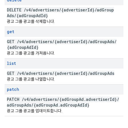
DELETE
/
v4
/
advertisers
/
{advertiser
Id}
/
ad
Group
Ads
/
{ad
Group
Ad
Id}
광고 그룹 광고를 삭제합니다.
get
GET
/
v4
/
advertisers
/
{advertiser
Id}
/
ad
Group
Ads
/
{ad
Group
Ad
Id}
광고 그룹 광고를 가져옵니다.
list
GET
/
v4
/
advertisers
/
{advertiser
Id}
/
ad
Group
Ads
광고 그룹 광고를 나열합니다.
patch
PATCH
/
v4
/
advertisers
/
{ad
Group
Ad
.
advertiser
Id}
/
ad
Group
Ads
/
{ad
Group
Ad
.
ad
Group
Ad
Id}
광고 그룹 광고를 업데이트합니다.