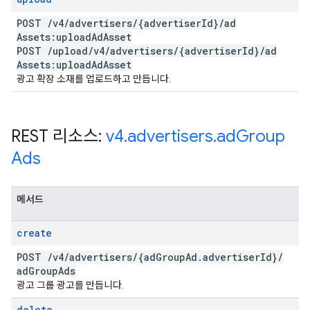
POST
/
v4
/
advertisers
/
{advertiser
Id}
/
ad
Assets:upload
Ad
Asset
POST
/
upload
/
v4
/
advertisers
/
{advertiser
Id}
/
ad
Assets:upload
Ad
Asset
광고 확장 소재를 업로드하고 만듭니다.
REST 리소스:
v4
.
advertisers
.
ad
Group
Ads
메서드
create
POST
/
v4
/
advertisers
/
{ad
Group
Ad
.
advertiser
Id}
/
ad
Group
Ads
광고 그룹 광고를 만듭니다.
delete