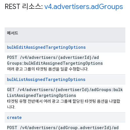
REST 리소스:
v4
.
advertisers
.
ad
Groups
메서드
bulk
Edit
Assigned
Targeting
Options
POST
/
v4
/
advertisers
/
{advertiser
Id}
/
ad
Groups:bulk
Edit
Assigned
Targeting
Options
여러 광고 그룹의 타겟팅 옵션을 일괄 수정합니다.
bulk
List
Assigned
Targeting
Options
GET
/
v4
/
advertisers
/
{advertiser
Id}
/
ad
Groups:bulk
List
Assigned
Targeting
Options
타겟팅 유형 전반에서 여러 광고 그룹에 할당된 타겟팅 옵션을 나열합
니다.
create
POST
/
v4
/
advertisers
/
{ad
Group
.
advertiser
Id}
/
ad