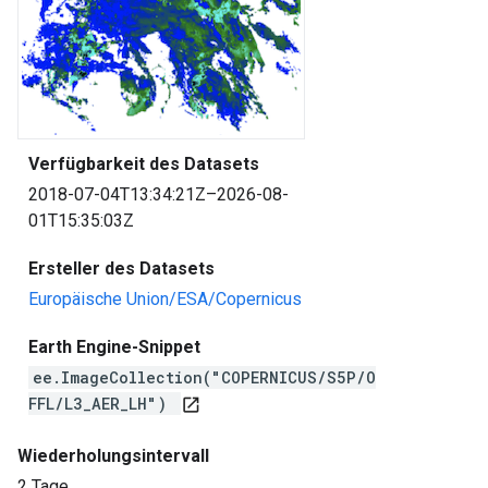
Verfügbarkeit des Datasets
2018-07-04T13:34:21Z–2026-08-
01T15:35:03Z
Ersteller des Datasets
Europäische Union/ESA/Copernicus
Earth Engine-Snippet
ee.ImageCollection("COPERNICUS/S5P/O
FFL/L3_AER_LH")
open_in_new
Wiederholungsintervall
2 Tage