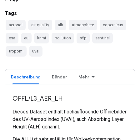
Tags
aerosol
air-quality
alh
atmosphere
copernicus
esa
eu
knmi
pollution
s5p
sentinel
tropomi
uvai
Beschreibung
Bänder
Mehr
OFFL/L3_AER_LH
Dieses Dataset enthält hochauflösende Offlinebilder
des UV-Aerosolindex (UVAI), auch Absorbing Layer
Height (ALH) genannt.
Die ALH ist sehr anfällig für Wolkenkontamination.