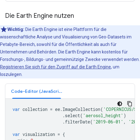
Die Earth Engine nutzen
Wichtig:
Die Earth Engine ist eine Plattform für die
wissenschaftliche Analyse und Visualisierung von Geo-Datasets im
Petabyte-Bereich, sowohl für die Öffentlichkeit als auch für
Unternehmen und Behörden. Die Earth Engine kann kostenlos für
Forschungs-, Bildungs- und gemeinnützige Zwecke verwendet werden.
Registrieren Sie sich für den Zugriff auf die Earth Engine
, um
loszulegen.
Code-Editor (JavaScript)
var
collection
=
ee
.
ImageCollection
(
'COPERNICUS/S5
.
select
(
'aerosol_height'
)
.
filterDate
(
'2019-06-01'
,
'201
var
visualization
=
{