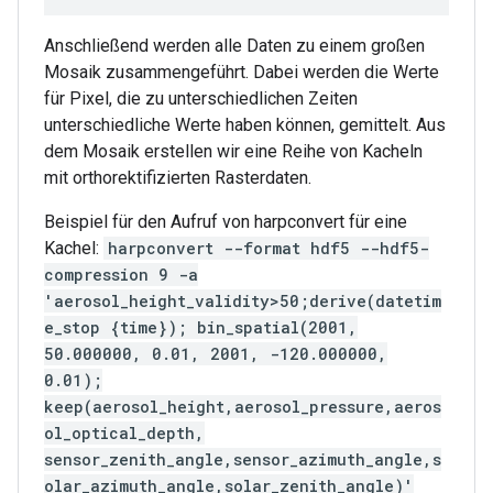
Anschließend werden alle Daten zu einem großen
Mosaik zusammengeführt. Dabei werden die Werte
für Pixel, die zu unterschiedlichen Zeiten
unterschiedliche Werte haben können, gemittelt. Aus
dem Mosaik erstellen wir eine Reihe von Kacheln
mit orthorektifizierten Rasterdaten.
Beispiel für den Aufruf von harpconvert für eine
Kachel:
harpconvert --format hdf5 --hdf5-
compression 9 -a
'aerosol_height_validity>50;derive(datetim
e_stop {time}); bin_spatial(2001,
50.000000, 0.01, 2001, -120.000000,
0.01);
keep(aerosol_height,aerosol_pressure,aeros
ol_optical_depth,
sensor_zenith_angle,sensor_azimuth_angle,s
olar_azimuth_angle,solar_zenith_angle)'