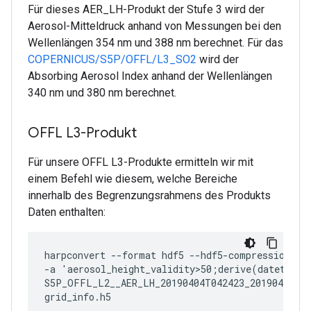
Für dieses AER_LH-Produkt der Stufe 3 wird der
Aerosol-Mitteldruck anhand von Messungen bei den
Wellenlängen 354 nm und 388 nm berechnet. Für das
COPERNICUS/S5P/OFFL/L3_SO2
wird der
Absorbing Aerosol Index anhand der Wellenlängen
340 nm und 380 nm berechnet.
OFFL L3-Produkt
Für unsere OFFL L3-Produkte ermitteln wir mit
einem Befehl wie diesem, welche Bereiche
innerhalb des Begrenzungsrahmens des Produkts
Daten enthalten:
harpconvert --format hdf5 --hdf5-compression 9

-a 'aerosol_height_validity>50;derive(datetime_s
S5P_OFFL_L2__AER_LH_20190404T042423_20190404T06