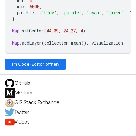
min
:
0
,
max
:
6000
,
palette
:
[
'blue'
,
'purple'
,
'cyan'
,
'green'
,
'y
};
Map
.
setCenter
(
44.09
,
24.27
,
4
);
Map
.
addLayer
(
collection
.
mean
(),
visualization
,
'S5
Im Code-Editor öffnen
GitHub
Medium
GIS Stack Exchange
Twitter
Videos