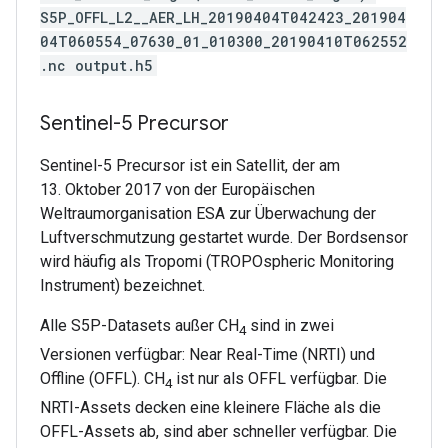
S5P_OFFL_L2__AER_LH_20190404T042423_201904
04T060554_07630_01_010300_20190410T062552
.nc output.h5
Sentinel-5 Precursor
Sentinel-5 Precursor ist ein Satellit, der am
13. Oktober 2017 von der Europäischen
Weltraumorganisation ESA zur Überwachung der
Luftverschmutzung gestartet wurde. Der Bordsensor
wird häufig als Tropomi (TROPOspheric Monitoring
Instrument) bezeichnet.
Alle S5P-Datasets außer CH
sind in zwei
4
Versionen verfügbar: Near Real-Time (NRTI) und
Offline (OFFL). CH
ist nur als OFFL verfügbar. Die
4
NRTI-Assets decken eine kleinere Fläche als die
OFFL-Assets ab, sind aber schneller verfügbar. Die