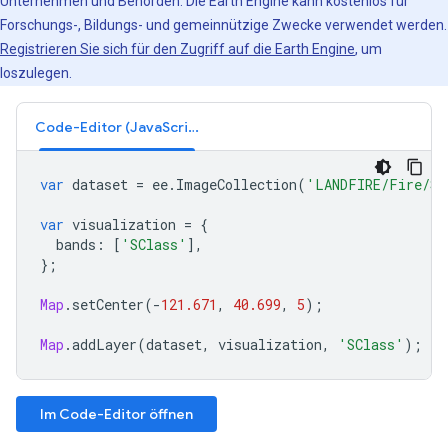
Unternehmen und Behörden. Die Earth Engine kann kostenlos für
Forschungs-, Bildungs- und gemeinnützige Zwecke verwendet werden.
Registrieren Sie sich für den Zugriff auf die Earth Engine
, um
loszulegen.
Code-Editor (JavaScript)
var
dataset
=
ee
.
ImageCollection
(
'LANDFIRE/Fire/SC
var
visualization
=
{
bands
:
[
'SClass'
],
};
Map
.
setCenter
(
-
121.671
,
40.699
,
5
);
Map
.
addLayer
(
dataset
,
visualization
,
'SClass'
);
Im Code-Editor öffnen