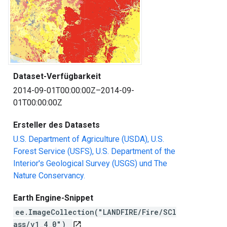
Dataset-Verfügbarkeit
2014-09-01T00:00:00Z–2014-09-
01T00:00:00Z
Ersteller des Datasets
U.S. Department of Agriculture (USDA), U.S.
Forest Service (USFS), U.S. Department of the
Interior's Geological Survey (USGS) und The
Nature Conservancy.
Earth Engine-Snippet
ee.ImageCollection("LANDFIRE/Fire/SCl
ass/v1_4_0")
open_in_new