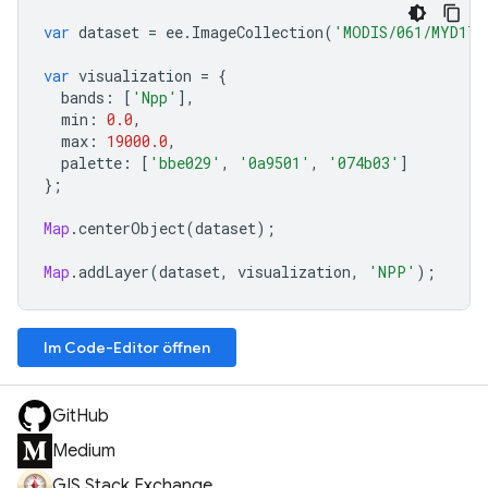
var
dataset
=
ee
.
ImageCollection
(
'MODIS/061/MYD17A
var
visualization
=
{
bands
:
[
'Npp'
],
min
:
0.0
,
max
:
19000.0
,
palette
:
[
'bbe029'
,
'0a9501'
,
'074b03'
]
};
Map
.
centerObject
(
dataset
);
Map
.
addLayer
(
dataset
,
visualization
,
'NPP'
);
Im Code-Editor öffnen
GitHub
Medium
GIS Stack Exchange