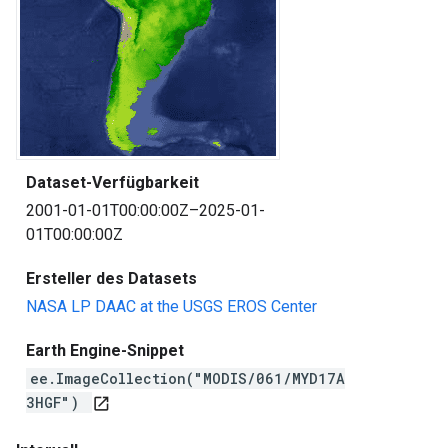
Dataset-Verfügbarkeit
2001-01-01T00:00:00Z–2025-01-
01T00:00:00Z
Ersteller des Datasets
NASA LP DAAC at the USGS EROS Center
Earth Engine-Snippet
ee.ImageCollection("MODIS/061/MYD17A
3HGF")
open_in_new