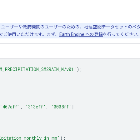
、ビジネス ユーザーや政府機関のユーザーのための、地理空間データセット
無料でご使用いただけます。まず、
Earth Engine への登録
を行ってください
M_PRECIPITATION_SM2RAIN_M/v01'
);
'467aff'
,
'313eff'
,
'0008ff'
]
ipitation monthly in mm'
);