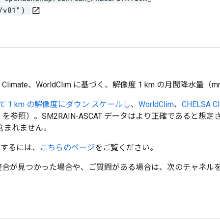
M/v01")
open_in_new
A Climate、WorldClim に基づく、解像度 1 km の月間降水量（
て 1 km の解像度にダウン スケールし
、
WorldClim
、
CHELSA Cl
01.V05B.tif」を参照）。SM2RAIN-ASCAT データはより正確
含まれません。
視化するには、
こちらのページ
をご覧ください。
、不整合が見つかった場合や、ご質問がある場合は、次のチャネル