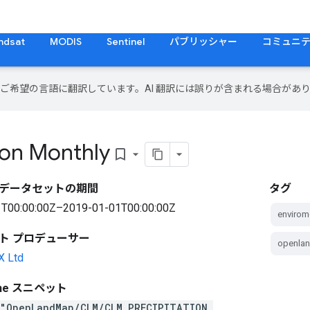
ndsat
MODIS
Sentinel
パブリッシャー
コミュニ
テンツをご希望の言語に翻訳しています。AI 翻訳には誤りが含まれる場合があ
ion Monthly
bookmark_border
データセットの期間
タグ
T00:00:00Z–2019-01-01T00:00:00Z
envirom
ト プロデューサー
openla
X Ltd
gine スニペット
("OpenLandMap/CLM/CLM_PRECIPITATION_