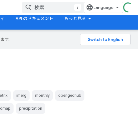
/
ティ
API のドキュメント
もっと見る
ります。
etrix
imerg
monthly
opengeohub
ndmap
precipitation