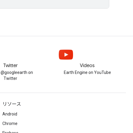
Twitter
Videos
w @googleearth on
Earth Engine on YouTube
Twitter
リソース
Android
Chrome