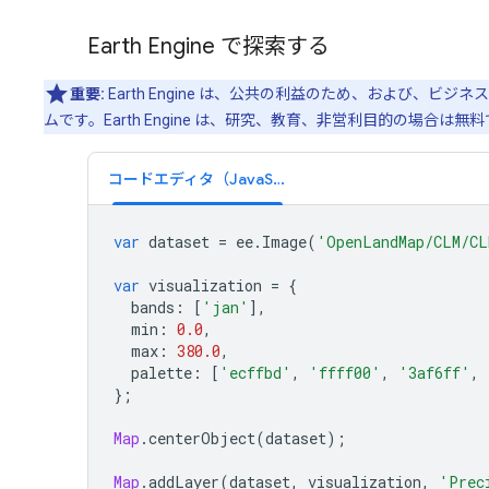
Earth Engine で探索する
重要:
Earth Engine は、公共の利益のため、および
ムです。Earth Engine は、研究、教育、非営利目的の場合は
コードエディタ（JavaScript）
var
dataset
=
ee
.
Image
(
'OpenLandMap/CLM/CL
var
visualization
=
{
bands
:
[
'jan'
],
min
:
0.0
,
max
:
380.0
,
palette
:
[
'ecffbd'
,
'ffff00'
,
'3af6ff'
,
};
Map
.
centerObject
(
dataset
);
Map
.
addLayer
(
dataset
,
visualization
,
'Prec