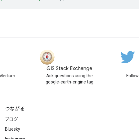
GIS Stack Exchange
n Medium
Ask questions using the
Follo
google-earth-engine tag
つながる
ブログ
Bluesky